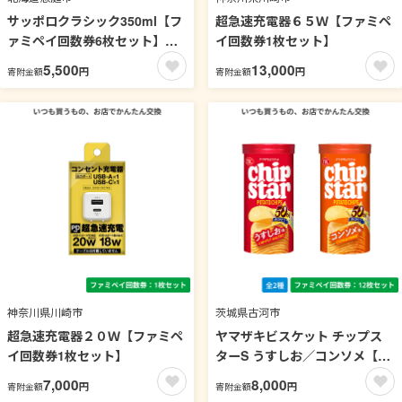
サッポロクラシック350ml【フ
超急速充電器６５Ｗ【ファミペ
ァミペイ回数券6枚セット】
イ回数券1枚セット】
引換可能エリア：北海道
5,500
13,000
円
円
寄附金額
寄附金額
神奈川県川崎市
茨城県古河市
超急速充電器２０Ｗ【ファミペ
ヤマザキビスケット チップス
イ回数券1枚セット】
ターS うすしお／コンソメ【フ
ァミペイ回数券12枚セット】
7,000
8,000
円
円
寄附金額
寄附金額