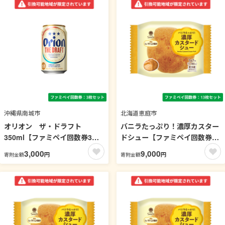
沖縄県南城市
北海道恵庭市
オリオン ザ・ドラフト
バニラたっぷり！濃厚カスター
350ml【ファミペイ回数券3枚
ドシュー【ファミペイ回数券13
セット】 引換可能エリア：沖
枚セット】 引換可能エリア：
3,000
9,000
円
円
寄附金額
寄附金額
縄
北海道