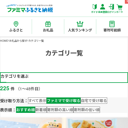
ガイド
会員登録
ログイン
カート
ふるさと
お礼品
人気ランキング
寄附可能額
HOME
お礼品から探す
カテゴリ一覧
カテゴリ一覧
カテゴリを選ぶ
225
件
（1～48件目）
受け取り方法：
すべて表示
ファミマで受け取る
自宅で受け取る
表示順：
おすすめ順
新着順
寄附額の高い順
寄附額の低い順