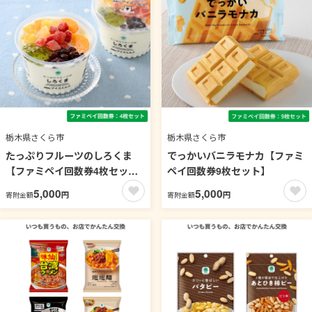
栃木県さくら市
栃木県さくら市
たっぷりフルーツのしろくま
でっかいバニラモナカ【ファミ
【ファミペイ回数券4枚セッ
ペイ回数券9枚セット】
ト】
5,000
5,000
円
円
寄附金額
寄附金額