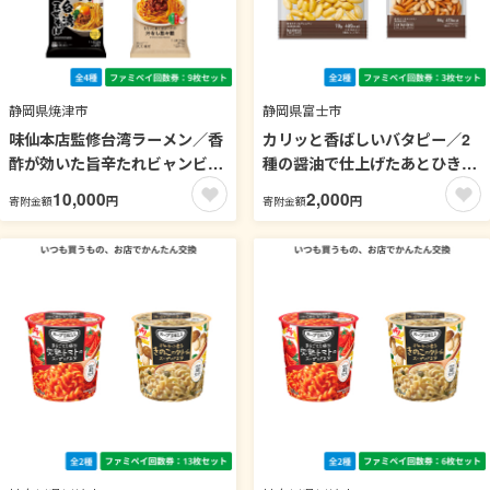
静岡県焼津市
静岡県富士市
味仙本店監修台湾ラーメン／香
カリッと香ばしいバタピー／2
酢が効いた旨辛たれビャンビャ
種の醤油で仕上げたあとひき柿
ン麺／麺屋こころ監修台湾まぜ
ピー 【ファミペイ回数券3枚セ
10,000
2,000
円
円
寄附金額
寄附金額
そば／もちっと麺と濃厚だれの
ット】
汁なし担々麺【ファミペイ回数
券9枚セット】 冷凍麺