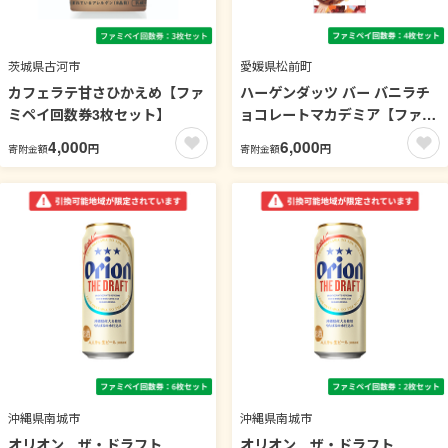
茨城県古河市
愛媛県松前町
カフェラテ甘さひかえめ【ファ
ハーゲンダッツ バー バニラチ
ミペイ回数券3枚セット】
ョコレートマカデミア【ファミ
ペイ回数券4枚セット】
4,000
6,000
円
円
寄附金額
寄附金額
沖縄県南城市
沖縄県南城市
オリオン ザ・ドラフト
オリオン ザ・ドラフト