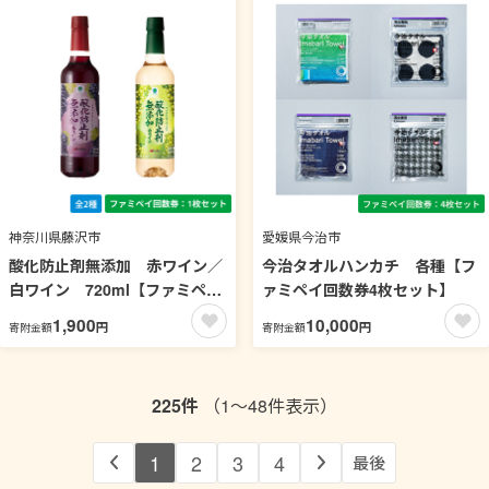
神奈川県藤沢市
愛媛県今治市
酸化防止剤無添加 赤ワイン／
今治タオルハンカチ 各種【フ
白ワイン 720ml【ファミペイ
ァミペイ回数券4枚セット】
回数券1枚セット】
1,900
10,000
円
円
寄附金額
寄附金額
225件
（1～48件表示）
1
2
3
4
最後