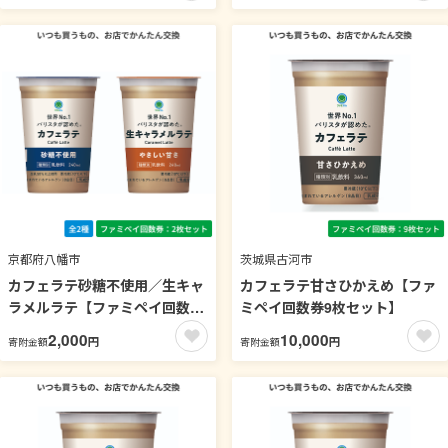
券3枚セット】
京都府八幡市
茨城県古河市
カフェラテ砂糖不使用／生キャ
カフェラテ甘さひかえめ【ファ
ラメルラテ【ファミペイ回数券
ミペイ回数券9枚セット】
2枚セット】
2,000
10,000
円
円
寄附金額
寄附金額