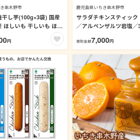
き串木野市
鹿児島県いちき串木野市
し芋(100g×3袋) 国産
サラダチキンスティック
 ほしいも 干しいも ほし
／アルペンザルツ岩塩／
 スイーツ おやつ お菓子
ブ＆スパイス【ファミペ
00
7,000
円
円
寄附金額
 常温配送 常温保存 メー
10枚セット】
店】【00-062-07】