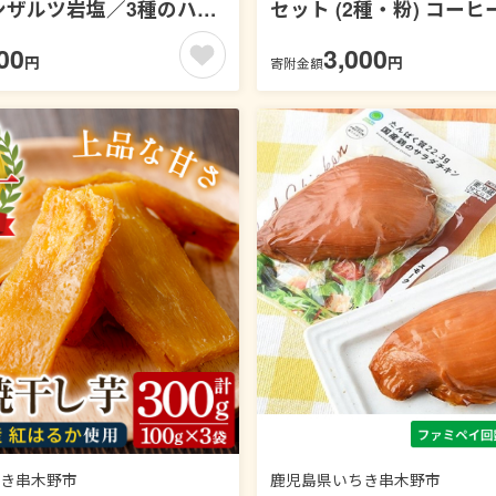
ンザルツ岩塩／3種のハー
セット (2種・粉) コーヒ
イス【ファミペイ回数券4
ナルコーヒー 珈琲 コー
00
3,000
円
円
寄附金額
】
豆セット ケントコーヒー
セット メール便 常温 常
温保存 1万円以下 【KEN
COFFEE MAKERS】【00
06】
き串木野市
鹿児島県いちき串木野市