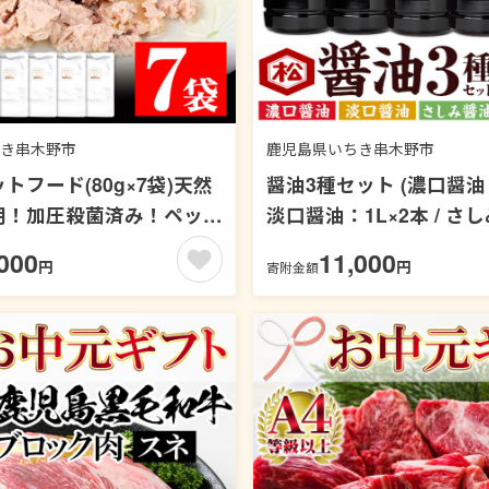
き串木野市
鹿児島県いちき串木野市
トフード(80g×7袋)天然
醤油3種セット (濃口醤油：
用！加圧殺菌済み！ペット
淡口醤油：1L×2本 / さ
さ 餌 猫用 犬用 動物用食
1L×1本) 国産 鹿児島 醤
000
11,000
円
円
寄附金額
 鮪 マグロ 骨なし ミンチ
しょう油 濃口 こいくち 
ドッグフード キャットフ
うすくち さしみ 刺身 て
 ギフト 贈答【エーエフ企
味料 加工品 加工食品 卓上
57-36】
物 冷奴【松藤味噌醤油
【00-128-02】