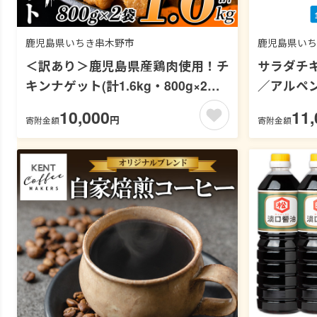
鹿児島県いちき串木野市
鹿児島県いち
＜訳あり＞鹿児島県産鶏肉使用！チ
サラダチ
キンナゲット(計1.6kg・800g×2袋)
／アルペ
鶏 唐揚げ 調理済 レンジ 肉 惣菜 お
ブ＆スパ
10,000
11,
円
寄附金額
寄附金額
かず 時短 冷凍 人気 セット 弁当 小
15枚セッ
分け 1万円 1万円以下【鹿児島協同
食品】【99-008-25】