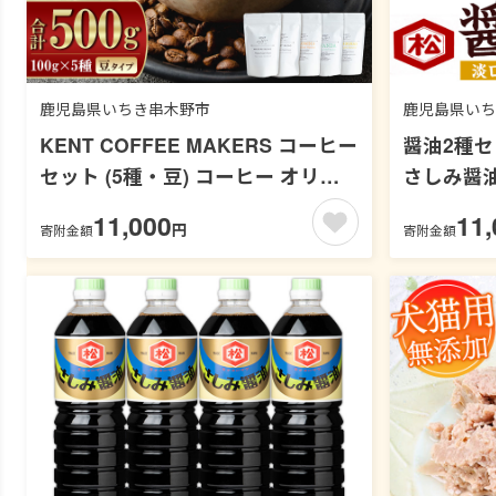
鹿児島県いちき串木野市
鹿児島県いち
KENT COFFEE MAKERS コーヒー
醤油2種セッ
セット (5種・豆) コーヒー オリジ
さしみ醤油
ナルコーヒー 珈琲 コーヒー豆 珈琲
醤油 しょ
11,000
11,
円
寄附金額
寄附金額
豆セット ケントコーヒー 飲み比べ
うすくち 
セット 常温 常温配送 常温保存
味料 加工
【KENT COFFEE MAKERS】
物 冷奴 
【00-131-04】
場】【00-1