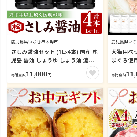
鹿児島県いちき串木野市
鹿児島県いち
さしみ醤油セット (1L×4本) 国産 鹿
犬猫用ペッ
児島 醤油 しょうゆ しょう油 濃口
まぐろ使
こいくち さしみ 刺身 てづくり 調
フード え
11,000
11,
円
寄附金額
寄附金額
味料 加工品 加工食品 卓上 大豆 煮
品 まぐろ
物 冷奴【松藤味噌醤油醸造工場】
レトルト 
【00-128-05】
ード 常温
画】【00-0