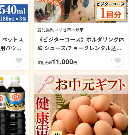
鹿児島県いちき串木野市
 ペットス
《ビジターコース》ボルダリング体
替用パウ
験 シューズ/チョークレンタル込プ
スプレー 洗
ラン(1回分) 鹿児島 いちき串木野
11,000
円
寄附金額
 衛生用品
体験 1日体験 アクティビティ お出
 犬 猫
かけ 遊ぶ 運動 家族 こども カップ
7】
ル 初心者歓迎 優待券 施設利用 ク
ライミング【蔵】【00-122-01】