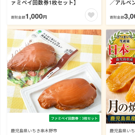
ァミペイ回数券1枚セット】
／アルペ
ブ＆スパ
1,000
3,0
円
寄附金額
寄附金額
枚セット
鹿児島県いちき串木野市
鹿児島県いち