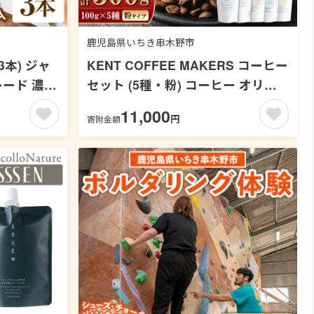
鹿児島県いちき串木野市
3本) ジャ
KENT COFFEE MAKERS コーヒー
レード 濃厚
セット (5種・粉) コーヒー オリジ
ーツ 果物
ナルコーヒー 珈琲 コーヒー豆 珈琲
11,000
円
寄附金額
答 プレゼ
豆セット ケントコーヒー 飲み比べ
72-01】
セット 常温 常温配送 常温保存
【KENT COFFEE MAKERS】
【00-131-09】