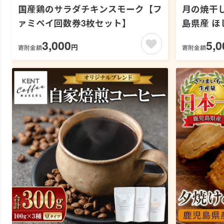
国産鶏のサラダチキンスモーク【フ
月の焼干し芋
ァミペイ回数券3枚セット】
島県産 ほ
紅はるか 
3,000
5,0
円
寄附金額
寄附金額
つ お菓子
保存 メー
062-06】