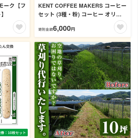
モーク【フ
KENT COFFEE MAKERS コーヒー
ト】
セット (3種・粉) コーヒー オリジ
ナルコーヒー 珈琲 コーヒー豆 珈琲
6,000
円
寄附金額
豆セット ケントコーヒー 飲み比べ
セット メール便 常温 常温配送 常
温保存 1万円以下 【KENT
COFFEE MAKERS】【00-131-
07】