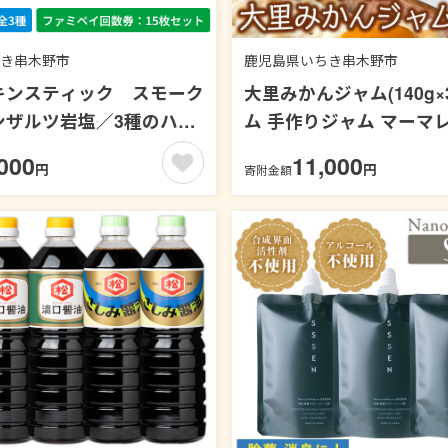
き串木野市
鹿児島県いちき串木野市
キンスティック スモーク
大里みかんジャム(140g×
ンザルツ岩塩／3種のハー
ム 手作りジャム マーマ
イス【ファミペイ回数券
みかん ミカン 蜜柑 フル
000
11,000
円
円
寄附金額
ト】
朝食 パン 鹿児島 常温 贈
ント【森の蔵農園】【00-0