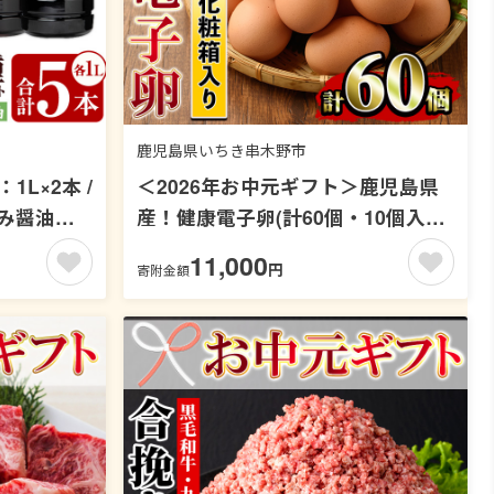
鹿児島県いちき串木野市
1L×2本 /
＜2026年お中元ギフト＞鹿児島県
しみ醤油：
産！健康電子卵(計60個・10個入り
油 しょうゆ
×6P) 国産 九州産 たまご タマゴ 玉
11,000
円
寄附金額
淡口 薄口
子 生たまご 親鳥 親鶏 新鮮 鶏卵 小
づくり 調
分け パック 朝ごはん おかず 割れ
 大豆 煮
保障 安心 安全【峯元養鶏】【00-
醸造工場】
095-03-R8OC】