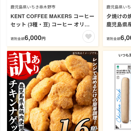
鹿児島県いちき串木野市
鹿児島県いち
KENT COFFEE MAKERS コーヒー
夕焼けの焼干
セット (3種・豆) コーヒー オリジ
鹿児島県産
ナルコーヒー 珈琲 コーヒー豆 珈琲
芋 安納芋
6,000
6,0
円
寄附金額
寄附金額
豆セット ケントコーヒー 飲み比べ
菓子 常温
セット メール便 常温 常温配送 常
ル便【末永商
温保存 1万円以下 【KENT
COFFEE MAKERS】【00-131-
02】