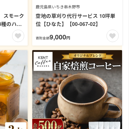
鹿児島県いちき串木野市
 スモーク
空地の草刈り代行サービス 10坪単
3種のハー
位【ひなた】【00-067-02】
イ回数券
9,000
円
寄附金額