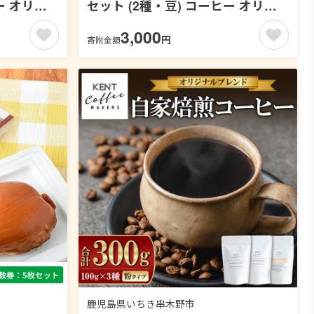
ー オリジ
セット (2種・豆) コーヒー オリジ
ヒー豆 珈琲
ナルコーヒー 珈琲 コーヒー豆 珈琲
3,000
円
寄附金額
 飲み比べ
豆セット ケントコーヒー 飲み比べ
温配送 常
セット メール便 常温 常温配送 常
T
温保存 1万円以下 【KENT
-131-
COFFEE MAKERS】【00-131-
01】
鹿児島県いちき串木野市