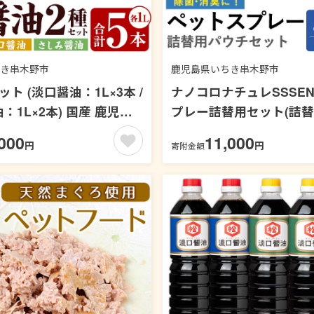
き串木野市
鹿児島県いちき串木野市
ト (淡口醤油：1L×3本 /
ナノコロナチュレSSSEN
：1L×2本) 国産 鹿児島
プレー詰替用セット(詰
うゆ しょう油 淡口 薄口
チ：180ml×3個) ペット
000
11,000
円
円
寄附金額
さしみ 刺身 てづくり 調
浄 除菌 消臭 ペット用品
品 加工食品 卓上 大豆 煮
植物由来 温泉水 天然成分
漬物【松藤味噌醤油醸造工
【Nexting】【00-113-0
28-04】