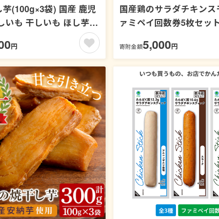
(100g×3袋) 国産 鹿児
国産鶏のサラダチキンス
しいも 干しいも ほし芋
ァミペイ回数券5枚セッ
べにはるか スイーツ おや
00
5,000
円
円
寄附金額
 菓子 常温 常温配送 常温
ル便【末永商店】【00-