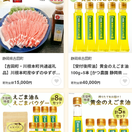
静岡県吉田町
静岡県吉田町
【吉田町・川根本町共通返礼
【受付後搾油】黄金のえごま油
品】川根本町産ゆずのゆずポン
100g×5本 [かつ農園 静岡県 吉
酢と金豚王ロースしゃぶしゃぶ
田町 22424026] 国産 エゴマ油
15,000
40,000
円
円
寄附金額
寄附金額
パックセット [かねまる 静岡県
えごま油 荏胡麻油 エゴマ えご
吉田町 22424094] 柚子 ゆず 酢
ま 荏胡麻 食用油
ポン酢 肉 豚肉 ぶた 金豚王 ロ
ース しゃぶしゃぶ セット