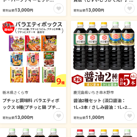
［209B01］
の飲む酢 ２本セット
13,000
13,000
円
円
寄附金額
寄附金額
栃木県さくら市
鹿児島県いちき串木野市
プチッと調味料 バラエティボ
醤油2種セット (淡口醤油：
ックス 9種(プチッと鍋 プチッ
1L×3本 / さしみ醤油：1L×2本)
とうどん プチッと中華 プチッ
国産 鹿児島 醤油 しょうゆ しょ
13,000
11,000
円
円
寄附金額
寄附金額
とステーキ 詰め合わせ)
う油 淡口 薄口 うすくち さしみ
刺身 てづくり 調味料 加工品 加
工食品 卓上 大豆 煮物 冷奴 漬