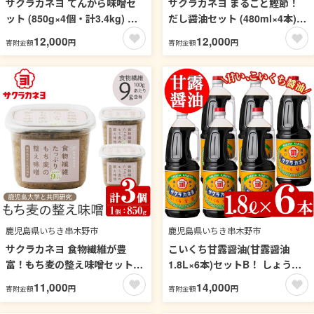
サクラカネヨ てんがら味噌セ
サクラカネヨ まるごと鰹節！
ット (850g×4個・計3.4kg) 九
だし醤油セット (480ml×4本)
州 鹿児島 味噌 みそ 麦味噌 麦
九州 鹿児島 醤油 しょう油 しょ
12,000
12,000
円
円
寄附金額
寄附金額
みそ 調味料 味噌汁 豚汁【吉村
うゆ だし 出汁 つゆ 鰹節 調味
醸造】【00-002-20】
料 卵かけご飯 うどん 煮物 鍋
【吉村醸造】【00-002-18】
鹿児島県いちき串木野市
鹿児島県いちき串木野市
サクラカネヨ 食物繊維が豊
こいくち甘露醤油(甘露醤油
富！もち麦の整え味噌セット
1.8L×6本)セットB！ しょうゆ
(850g×3個・計2.55kg) 九州 鹿
しょう油 鹿児島 こいくち 濃口
11,000
14,000
円
円
寄附金額
寄附金額
児島 味噌 みそ 麦味噌 麦みそ
甘露 あまい 調味料 老舗 常温
もち麦 調味料 食物繊維 腸活 菌
保存 卵かけご飯 サクラカネヨ