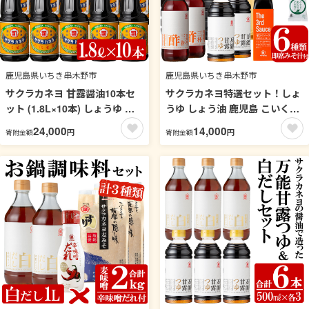
鹿児島県いちき串木野市
鹿児島県いちき串木野市
サクラカネヨ 甘露醤油10本セ
サクラカネヨ特選セット！しょ
ット (1.8L×10本) しょうゆ し
うゆ しょう油 鹿児島 こいくち
ょう油 鹿児島 こいくち 濃口 薩
濃口 甘露 あまい 調味料 老舗
24,000
14,000
円
円
寄附金額
寄附金額
摩醤油 あまい 調味料 老舗 常温
常温 保存 卵かけご飯 九州醤油
保存 卵かけご飯 九州醤油【吉
めんつゆ 酢 お酢 ソース 三杯酢
村醸造】【00-002-12】
合わせ酢 フリーズドライ 味噌
汁 詰め合わせ セット【吉村醸
造】【00-002-03】