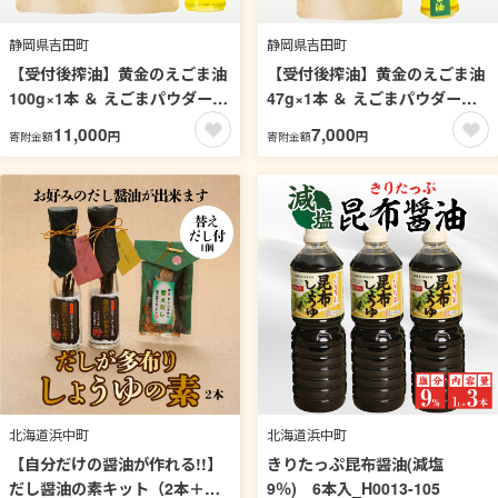
静岡県吉田町
静岡県吉田町
【受付後搾油】黄金のえごま油
【受付後搾油】黄金のえごま油
100g×1本 ＆ えごまパウダー
47g×1本 ＆ えごまパウダー
100g×2袋 セット [かつ農園 静
100g×1袋 セット [かつ農園 静
11,000
7,000
円
円
寄附金額
寄附金額
岡県 吉田町 22424134] 国産 エ
岡県 吉田町 22424135] 国産 エ
ゴマ油 えごま油 荏胡麻油 エゴ
ゴマ油 えごま油 荏胡麻油 エゴ
マ えごま 荏胡麻
マ えごま 荏胡麻 食用油
北海道浜中町
北海道浜中町
【自分だけの醤油が作れる!!】
きりたっぷ昆布醤油(減塩
だし醤油の素キット（2本＋詰
9％) 6本入_H0013-105