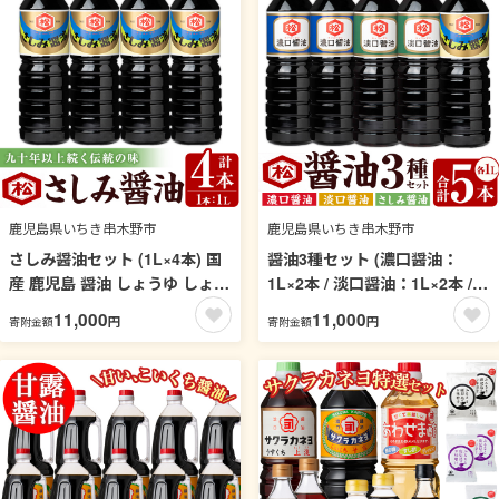
物【松藤味噌醤油醸造工場】
【00-128-04】
鹿児島県いちき串木野市
鹿児島県いちき串木野市
さしみ醤油セット (1L×4本) 国
醤油3種セット (濃口醤油：
産 鹿児島 醤油 しょうゆ しょう
1L×2本 / 淡口醤油：1L×2本 /
油 濃口 こいくち さしみ 刺身
さしみ醤油：1L×1本) 国産 鹿
11,000
11,000
円
円
寄附金額
寄附金額
てづくり 調味料 加工品 加工食
児島 醤油 しょうゆ しょう油 濃
品 卓上 大豆 煮物 冷奴【松藤味
口 こいくち 淡口 薄口 うすくち
噌醤油醸造工場】【00-128-
さしみ 刺身 てづくり 調味料 加
05】
工品 加工食品 卓上 大豆 煮物
冷奴【松藤味噌醤油醸造工場】
【00-128-02】