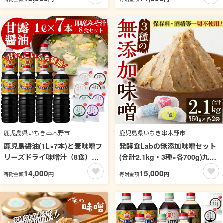
粉 バジル 万能 調味料 老舗 常
調味料 老舗 常温 保存 九州 そ
温 保存 ドレッシング 九州醤油
うめん サクラカネヨ【吉村醸
【吉村醸造】【00-002-08】
造】【00-002-07】
鹿児島県いちき串木野市
鹿児島県いちき串木野市
鹿児島醤油(1L×7本)と麦味噌フ
発酵食Labの無添加味噌セット
リーズドライ味噌汁（8食）セ
(合計2.1kg・3種×各700g)九州
ットC ！ しょうゆ しょう油 鹿
産の麦と大豆・ひよこ豆・黒
14,000
15,000
円
円
寄附金額
寄附金額
児島 こいくち 濃口 甘露 あまい
豆、天然塩のみを使用した未加
調味料 老舗 常温 保存 卵かけご
熱みそ！味噌 みそ 甘酒 調味料
飯 九州醤油 サクラカネヨ【吉
麹 こうじ 味噌汁 みそ汁 調味料
村醸造】【00-002-17】
【発酵食Lab】【00-112-01】