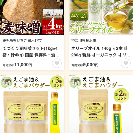
鹿児島県いちき串木野市
神奈川県藤沢市
てづくり麦味噌セット(1kg×4
オリーブオイル 140g × 2本 計
袋・計4kg) 国産 保存料・酒精
280g 新鮮 オーガニック オリー
等不使用 鹿児島 麦 麦みそ むぎ
ブ油 しぼりたて エキストラバ
11,000
9,000
円
円
寄附金額
寄附金額
味噌 味噌汁 みそ汁 てづくり 麹
ージン 油 食用油 調味料 健康
こうじ 調味料 加工品 加工食品
サラダ オイル オリーブ さっぱ
栄養 健康【松藤味噌醤油醸造
り ドレッシング オリーブ オイ
工場】【00-128-01】
ル おりーぶ おいる おりーぶお
いる Olive OIL oliveoil 高級 小
分け 食べ物以外 フレッシュオ
リーブ 神奈川 湘南 藤沢