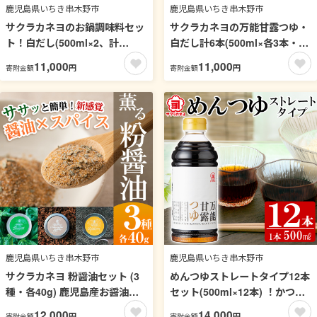
鹿児島県いちき串木野市
鹿児島県いちき串木野市
サクラカネヨのお鍋調味料セッ
サクラカネヨの万能甘露つゆ・
ト！白だし(500ml×2、計
白だし計6本(500ml×各3本・合
1kg)・すり味噌(1kg×2、計
計3L)の2種詰め合わせ！かつお
11,000
11,000
円
円
寄附金額
寄附金額
2kg)・辛味噌だれ(200g)の3種
だし だし 鹿児島 麺つゆ あまい
詰め合わせセット！麦味噌 調
白だし 甘露 めんつゆ 調味料 老
味料 みそ 味噌 鍋 白だし【吉村
舗 常温 保存 九州 そうめん【吉
醸造】【00-002-16】
村醸造】【00-002-15】
鹿児島県いちき串木野市
鹿児島県いちき串木野市
サクラカネヨ 粉醤油セット (3
めんつゆストレートタイプ12本
種・各40g) 鹿児島産お醤油を
セット(500ml×12本) ！かつお
粉末に！スパイス クミン 五香
だし だし 鹿児島 麺つゆ あまい
12,000
14,000
円
円
寄附金額
寄附金額