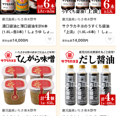
鹿児島県いちき串木野市
鹿児島県いちき串木野市
濃口醤油と薄口醤油を計6本
サクラカネヨのうすくち醤油
(1.8L×各3本)！しょうゆ しょう
「上淡」 (1.8L×6本) ！ しょう
油 鹿児島 こいくち 濃口 うすく
ゆ しょう油 鹿児島 薄口 調味料
14,000
14,000
円
円
寄附金額
寄附金額
ち 薄口 甘露 あまい 調味料 老
老舗 常温 保存【吉村醸造】
舗 常温 保存 卵かけご飯 九州醤
【00-002-04】
油 サクラカネヨ【吉村醸造】
【00-002-05】
鹿児島県いちき串木野市
鹿児島県いちき串木野市