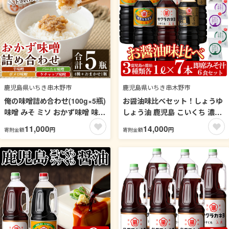
鹿児島県いちき串木野市
鹿児島県いちき串木野市
俺の味噌詰め合わせ(100g×5瓶)
お醤油味比べセット！しょうゆ
味噌 みそ ミソ おかず味噌 味付
しょう油 鹿児島 こいくち 濃口
け味噌 辛味噌 辛みそ からみそ
甘露 あまい 調味料 老舗 常温
11,000
14,000
円
円
寄附金額
寄附金額
ポメロ味噌 バーニャ味噌 ケチ
保存 卵かけご飯 九州醤油 サク
ャップ味噌 発酵食品 ディップ
ラカネヨ 刺身醤油 さしみ イン
バーニャカウダ サワーポメロ
スタント 味噌汁 フリーズドラ
ご飯のお供 おにぎりの具 調味
イ 防災食品【吉村醸造】【00-
料 常温 【発酵食Lab】【00-
002-06】
112-02】