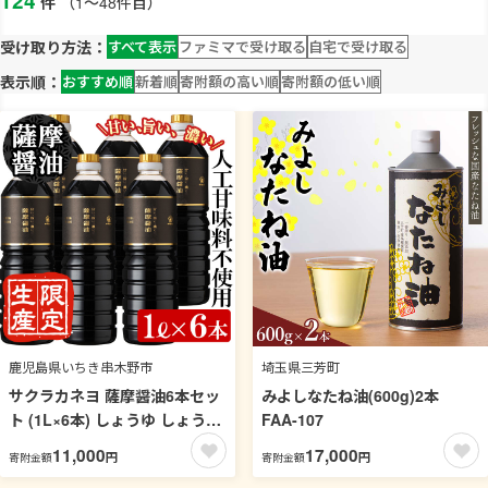
124
件
（1～48件目）
受け取り方法：
すべて表示
ファミマで受け取る
自宅で受け取る
表示順：
おすすめ順
新着順
寄附額の高い順
寄附額の低い順
鹿児島県いちき串木野市
埼玉県三芳町
サクラカネヨ 薩摩醤油6本セッ
みよしなたね油(600g)2本
ト (1L×6本) しょうゆ しょう油
FAA-107
鹿児島 こいくち 濃口 甘露 あま
11,000
17,000
円
円
寄附金額
寄附金額
い 調味料 老舗 常温 常温保存