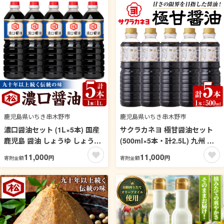
活【吉村醸造】【00-002-21】
【吉村醸造】【00-002-01】
鹿児島県いちき串木野市
鹿児島県いちき串木野市
濃口醤油セット (1L×5本) 国産
サクラカネヨ 極甘醤油セット
鹿児島 醤油 しょうゆ しょう油
(500ml×5本・計2.5L) 九州 鹿
濃口 こいくち さしみ 刺身 てづ
児島 醤油 しょう油 しょうゆ こ
11,000
11,000
円
円
寄附金額
寄附金額
くり 調味料 加工品 加工食品 卓
いくち 濃口 調味料 煮物 きんぴ
上 大豆 煮物 冷奴 照り焼き【松
ら すき焼き【吉村醸造】【00-
藤味噌醤油醸造工場】【00-
002-19】
128-03】