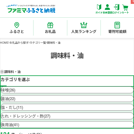
ガイド
会員登録
ログイン
カート
ふるさと
お礼品
人気ランキング
寄附可能額
HOME
お礼品から探す
カテゴリ一覧
調味料・油
調味料・油
調味料・油
カテゴリを選ぶ
味噌(26)
醤油(22)
塩・だし(11)
たれ・ドレッシング・酢(27)
食用油(41)