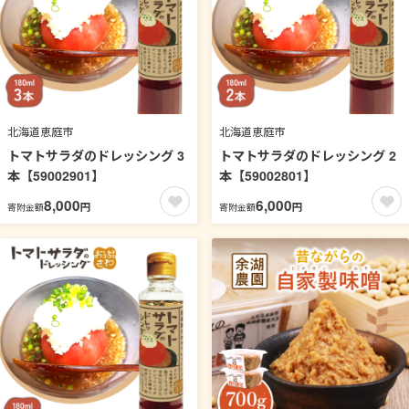
贈り物 ギフト ミシュラン 2つ
星の割烹でも使用 四日市 四日
市市 四日市市ふるさと納税
北海道恵庭市
北海道恵庭市
トマトサラダのドレッシング 3
トマトサラダのドレッシング 2
本【59002901】
本【59002801】
8,000
6,000
円
円
寄附金額
寄附金額