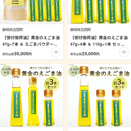
静岡県吉田町
静岡県吉田町
【受付後搾油】黄金のえごま油
【受付後搾油】黄金のえごま油
47g×7本 ＆ えごまパウダー
47g×4本 ＆ 110g×1本 セット
100g×1袋 セット [かつ農園 静
[かつ農園 静岡県 吉田町
30,000
25,000
円
円
寄附金額
寄附金額
岡県 吉田町 22424025] 国産 エ
22424024] 国産 エゴマ油 えご
ゴマ油 えごま油 荏胡麻油 エゴ
ま油 荏胡麻油 エゴマ えごま 荏
マ えごま 荏胡麻 食用油
胡麻 食用油