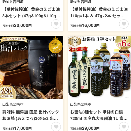
静岡県吉田町
静岡県吉田町
【受付後搾油】黄金のえごま油
【受付後搾油】黄金のえごま油
3本セット (47g&100g&110g×
110g×1本 ＆ 47g×2本 セット
各1本) [かつ農園 静岡県 吉田町
[かつ農園 静岡県 吉田町
20,000
16,000
円
円
寄附金額
寄附金額
22424023] 国産 エゴマ油 えご
22424022] 国産 エゴマ油 えご
ま油 荏胡麻油 エゴマ えごま 荏
ま油 荏胡麻油 エゴマ えごま 荏
胡麻 食用油
胡麻 食用油
山梨県韮崎市
山梨県韮崎市
調味料 無添加 国産 出汁パック
お醤油3種セット 甲斐の白根
和ゑ鶴 (あえづる)30包×2 出汁
720ml 国産丸大豆醤油 1L 富士
ダシ だし かつお節 焼あご 真昆
むらさき1L 各2本 計6本 [井筒
17,000
29,000
円
円
寄附金額
寄附金額