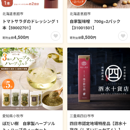
北海道恵庭市
北海道恵庭市
トマトサラダのドレッシング 1
自家製味噌 700g×2パック
本【59002701】
【31001501】
4,500
8,500
円
円
寄附金額
寄附金額
愛知県小牧市
三重県四日市市
ぼだい樹 自家製ハーブソル
四日市認定地場特産品【泗水十
ト・ハーブティーセット
貨店（しすいじっかてん）】苺