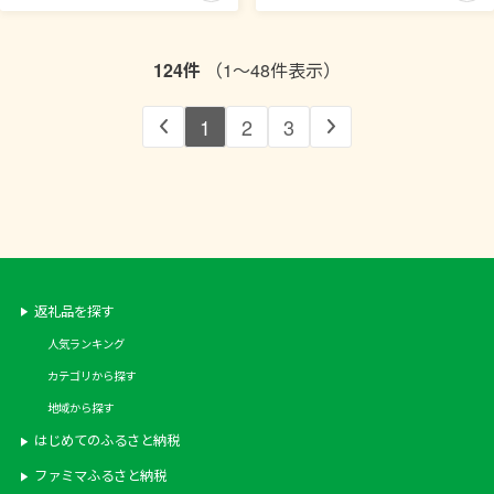
布 個包装 パック [ツルヤ化成工
屋醤油 山梨県 韮崎市
業株式会社 山梨県 韮崎市
20745025] 大豆 調味料 醤油 し
20745038]
ょうゆ しょう油
124件
（1～48件表示）
1
2
3
返礼品を探す
人気ランキング
カテゴリから探す
地域から探す
はじめてのふるさと納税
ファミマふるさと納税