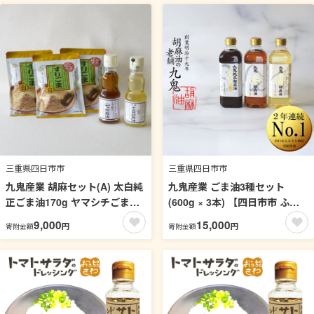
保存 卵かけご飯 九州醤油【吉
村醸造】【00-002-09】
三重県四日市市
三重県四日市市
九鬼産業 胡麻セット(A) 太白純
九鬼産業 ごま油3種セット
正ごま油170g ヤマシチごま油
(600g × 3本) 【四日市市 ふる
170g すりごま白×3袋 老舗 す
さと納税返礼品 ランキング1
9,000
15,000
円
円
寄附金額
寄附金額
りゴマ すり胡麻 白ごま 白ゴマ
位】創業明治19年 ごま油の老
ゴマ油 胡麻油 ごま油 ドレッシ
舗「九鬼」 いつもの味を上質
ング 調味料 料理 お祝い 贈答品
に変えるごま油。九鬼産業 ご
贈り物 ギフト ミシュラン 2つ
ま油3種セット 600g 3本セット
星の割烹でも使用 四日市 四日
ゴマ油 胡麻油 ごま油 ドレッシ
市市 四日市市ふるさと納税
ング 調味料 料理 お祝い 贈答品