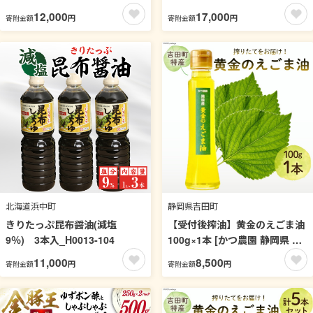
替用）_H0008-107
12,000
17,000
円
円
寄附金額
寄附金額
北海道浜中町
静岡県吉田町
きりたっぷ昆布醤油(減塩
【受付後搾油】黄金のえごま油
9％) 3本入_H0013-104
100g×1本 [かつ農園 静岡県 吉
田町 22424140] 国産 エゴマ油
11,000
8,500
円
円
寄附金額
寄附金額
えごま油 荏胡麻油 エゴマ えご
ま 荏胡麻 食用油