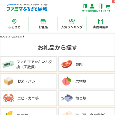
ガイド
会員登録
ログイン
カート
ふるさと
お礼品
人気ランキング
寄附可能額
HOME
お礼品から探す
お礼品から探す
ファミマでかんたん交
お肉
換（回数券）
お米・パン
果物類
エビ・カニ等
魚貝類