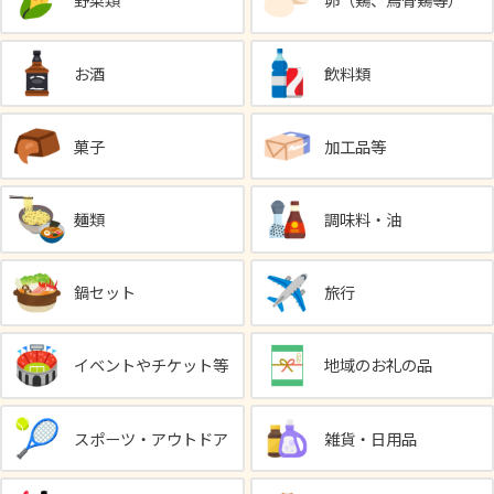
野菜類
卵（鶏、烏骨鶏等）
お酒
飲料類
菓子
加工品等
麺類
調味料・油
鍋セット
旅行
イベントやチケット等
地域のお礼の品
スポーツ・アウトドア
雑貨・日用品