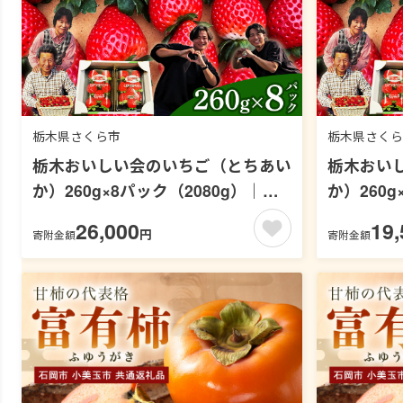
栃木県さくら市
栃木県さくら
栃木おいしい会のいちご（とちあい
栃木おい
か）260g×8パック（2080g）｜栃
か）260g
木県共通返礼品 栃木県産 ※2027年1
木県共通返
26,000
19,
円
寄附金額
寄附金額
月～発送
月～発送