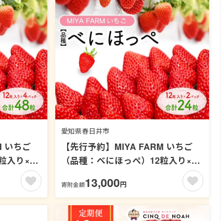
愛知県春日井市
M いちご
【先行予約】MIYA FARM いちご
粒入り×4
（品種：べにほっぺ）12粒入り×2
海道・沖縄・
パック 合計 24粒 ※北海道・沖縄・
13,000
円
寄附金額
7年1月中旬
離島への配送不可 ※2027年1月中旬
予定
～5月下旬頃に順次発送予定