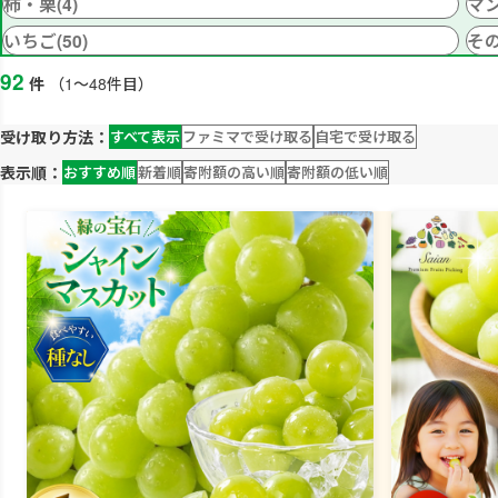
柿・栗(4)
マン
いちご(50)
その
92
件
（1～48件目）
受け取り方法：
すべて表示
ファミマで受け取る
自宅で受け取る
表示順：
おすすめ順
新着順
寄附額の高い順
寄附額の低い順