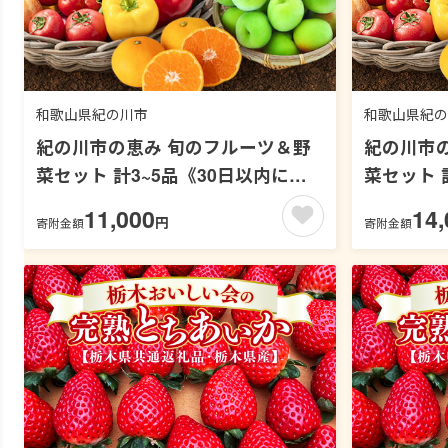
和歌山県紀の川市
和歌山県紀の
紀の川市の恵み 旬のフルーツ＆野
紀の川市
菜セット 計3~5品《30日以内に出
菜セット 
荷予定(土日祝除く)》
出荷予定(
11,000
14,
円
寄附金額
寄附金額