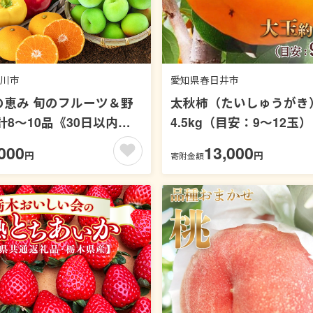
川市
愛知県春日井市
の恵み 旬のフルーツ＆野
太秋柿（たいしゅうがき
計8～10品《30日以内に
4.5kg（目安：9～12玉）
土日祝除く)》
11月～発送
000
13,000
円
円
寄附金額