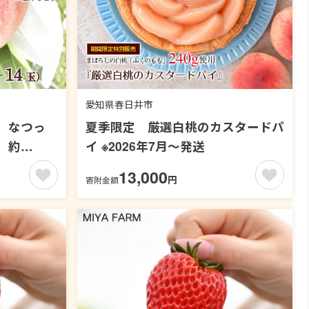
愛知県春日井市
、なつっ
夏季限定 厳選白桃のカスタードパ
）約
イ ※2026年7月～発送
2026年7
13,000
円
寄附金額