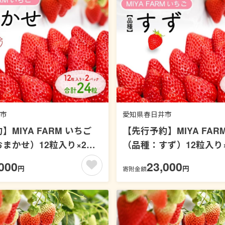
市
愛知県春日井市
MIYA FARM いちご
【先行予約】MIYA FAR
まかせ）12粒入り×2パ
（品種：すず）12粒入り
 24粒 ※北海道・沖縄・離
合計 48粒 ※北海道・沖
000
23,000
円
円
寄附金額
不可 ※2027年1月中旬～
の配送不可 ※2027年1月
頃に順次発送予定
下旬頃に順次発送予定