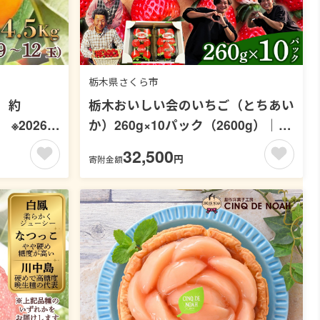
栃木県さくら市
）約
栃木おいしい会のいちご（とちあい
 ※2026年
か）260g×10パック（2600g）｜栃
木県共通返礼品 栃木県産 ※2027年1
32,500
円
寄附金額
月～発送