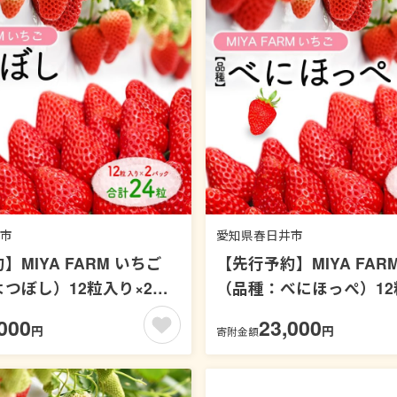
市
愛知県春日井市
MIYA FARM いちご
【先行予約】MIYA FAR
つぼし）12粒入り×2パ
（品種：べにほっぺ）12
 24粒 ※北海道・沖縄・離
パック 合計 48粒 ※北
000
23,000
円
円
寄附金額
不可 ※2027年1月中旬～
離島への配送不可 ※202
頃に順次発送予定
～5月下旬頃に順次発送