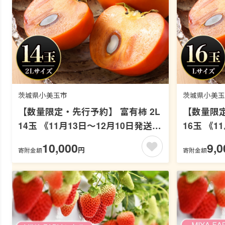
茨城県小美玉市
茨城県小美玉
【数量限定・先行予約】 富有柿 2L
【数量限定
14玉 《11月13日〜12月10日発送予
16玉 《1
定》 柿 かき カキ 果物 くだもの フ
定》 柿 
10,000
9,0
円
寄附金額
寄附金額
ルーツ（石岡市 小美玉市 共通返礼
ルーツ（石
品）67-B
品）67-A