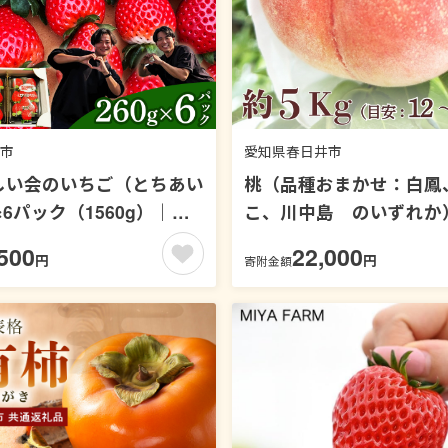
市
愛知県春日井市
しい会のいちご（とちあい
桃（品種おまかせ：白鳳
×6パック（1560g）｜栃
こ、川中島 のいずれか
礼品 栃木県産 ※2027年1
5kg（目安：12～14玉） ※
500
22,000
円
円
寄附金額
月～発送