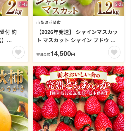
山梨県韮崎市
受付 約
【2026年発送】 シャインマスカッ
送】
ト マスカット シャイン ブドウ ぶ
N 山梨県 韮
どう フルーツ 果物 葡萄 種無し
14,500
円
寄附金額
ット シャイ
1.2kg (2〜3房) 朝採れ 1.2キロ 高品
選 2キロ
質 厳選 産地直送 季節限定 数量限
種無し ふ
定 期間限定発送 [OUTTA REACH
JAPAN 山梨県 韮崎市 20742860]