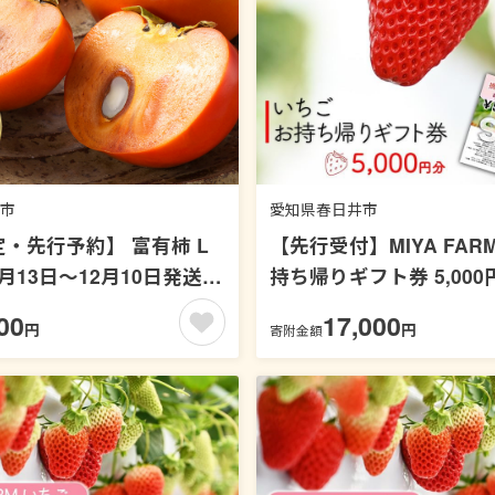
市
愛知県春日井市
・先行予約】 富有柿 L
【先行受付】MIYA FAR
1月13日〜12月10日発送予
持ち帰りギフト券 5,000円
かき カキ 果物 くだもの フ
年12月～発送
00
17,000
円
円
寄附金額
岡市 小美玉市 共通返礼