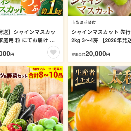
山梨県韮崎市
年発送】シャインマスカッ
シャインマスカット 先行
家庭用 粒 にてお届け 約
2kg 3～4房 【2026年発
梨県産 冷蔵発送 果物 フルー
[OUTTA REACH JAPA
000
20,000
円
円
寄附金額
ぶどう マスカット ブドウ
崎市 20742972] マスカ
外 期間限定 季節限定 冷
ン ぶどう ブドウ 葡萄 厳
産地直送 フルーツ 果物 
]
るさと納税