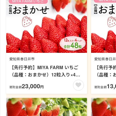
愛知県春日井市
愛知県春日井
【先行予約】MIYA FARM いちご
【先行予約】
（品種：おまかせ）12粒入り×4パ
（品種：お
ック 合計 48粒 ※北海道・沖縄・離
ック 合計
23,000
13,
円
寄附金額
寄附金額
島への配送不可 ※2027年1月中旬～
島への配送
5月下旬頃に順次発送予定
5月下旬