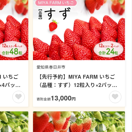
愛知県春日井市
M いちご
【先行予約】MIYA FARM いちご
×4パック
（品種：すず）12粒入り×2パック
縄・離島へ
合計 24粒 ※北海道・沖縄・離島へ
13,000
円
寄附金額
中旬～5月
の配送不可 ※2027年1月中旬～5月
下旬頃に順次発送予定