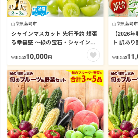
山梨県韮崎市
山梨県韮崎市
シャインマスカット 先行予約 頬張
【2026
る幸福感 ～緑の宝石・シャインマ
ト 訳あり
スカット～ 1kg 以上 (2～3房)
1kg 山
10,000
11,
円
寄附金額
寄附金額
【2026年発送】 [REGALO 山梨県
ツ 山梨 
韮崎市 20745410] ぶどう シャイン
葡萄 規格
シャインマスカット ブドウ シャイ
蔵 山梨 [斎庵 山梨県 韮崎市
ン マスカット しゃいんますかっと
20745284
葡萄 フルーツ 果物 くだもの 1キロ
山梨