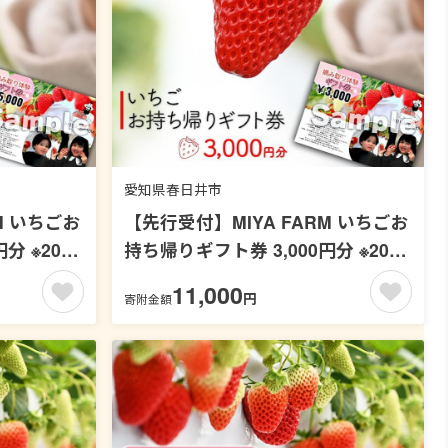
愛知県春日井市
M いちごお
【先行受付】MIYA FARM いちごお
分 ※2026
持ち帰りギフト券 3,000円分 ※2026
年12月～発送
11,000
円
寄附金額