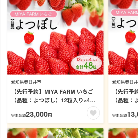
愛知県春日井市
愛知県春日井
【先行予約】MIYA FARM いちご
【先行予約】
（品種：よつぼし）12粒入り×4パ
（品種：よ
ック 合計 48粒 ※北海道・沖縄・離
ック 合計
23,000
13,
円
寄附金額
寄附金額
島への配送不可 ※2027年1月中旬～
島への配送
5月下旬頃に順次発送予定
5月下旬