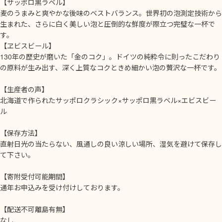
【サッポロ黒ラベル】
麦のうまみと爽やかな後味のベストバランス。世界初の泡測定技術から
生まれた、さらに白く美しい泡と圧倒的な鮮度が際立つ完璧な一杯で
す。
【ヱビスビール】
130年の歴史が磨いた「金のコク」。ドイツの純粋令に則ったこだわり
の原料が生み出す、深く上質なコクときめ細かい泡の贅沢な一杯です。
【生産者の声】
北海道で作られたサッポロクラシック×サッポロ黒ラベル×エビスビー
ル
【保存方法】
直射日光の当たらない、風通しの良い涼しい場所、湿気を避けて保存し
て下さい。
【寄附受付可能期間】
通年お申込みを受け付けしております。
【配送不可離島有無】
なし