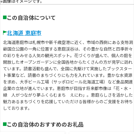
※画像はイメージです。
この自治体について
北海道 恵庭市
北海道恵庭市は札幌市や新千歳空港に近く、市域の西側にある支笏洞
爺国立公園の一角に位置する恵庭渓谷は、その豊かな自然と四季折々
の彩りをみせる人気の観光スポット。花づくりが盛んで、個人の庭を
開放したオープンガーデンに全国各地からたくさんの方が見学に訪れ
ています。読書活動も盛んで、全国に先駆けて実施したブックスター
ト事業など、読書のまちづくりにも力を入れています。豊かな水資源
を求め、大手ビール工場（サッポロビール北海道工場）など食品関連
企業の立地が進んでいます。恵庭市が目指す将来都市像は「花・水・
緑 人がつながり夢ふくらむまち えにわ」。恵庭らしさを活かした
魅力あるまちづくりを応援していただける皆様からのご支援をお待ち
しております。
この自治体のおすすめのお礼品