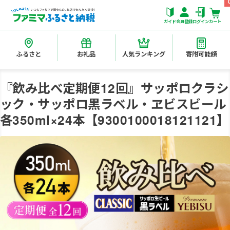
ガイド
会員登録
ログイン
カート
ふるさと
お礼品
人気ランキング
寄附可能額
『飲み比べ定期便12回』サッポロクラシ
ック・サッポロ黒ラベル・ヱビスビール
各350ml×24本【9300100018121121】