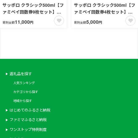
サッポロ クラシック500ml【フ
サッポロ クラシック500ml【フ
ァミペイ回数券9枚セット】
ァミペイ回数券4枚セット】
引換可能エリア：北海道
引換可能エリア：北海道
11,000
5,000
円
円
寄附金額
寄附金額
返礼品を探す
人気ランキング
カテゴリから探す
地域から探す
はじめてのふるさと納税
ファミマふるさと納税
ワンストップ特例制度