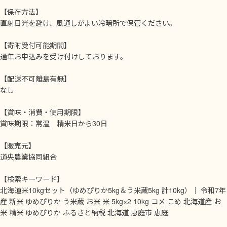
【保存方法】
直射日光を避け、風通しがよい冷暗所で保管ください。
【寄附受付可能期間】
通年お申込みを受け付けしております。
【配送不可離島有無】
なし
【賞味・消費・使用期限】
賞味期限：常温 精米日から30日
【販売元】
道央農業協同組合
【検索キーワード】
北海道米10kgセット（ゆめぴりか5kg＆う米蔵5kg 計10kg）｜ 令和7年
産 新米 ゆめぴりか う米蔵 お米 米 5kg×2 10kg コメ こめ 北海道産 お
米 精米 ゆめぴりか ふるさと納税 北海道 恵庭市 恵庭