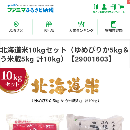
ガイド
会員登録
ログイン
カート
ふるさと
お礼品
人気ランキング
寄附可能額
北海道米10kgセット（ゆめぴりか5kg＆
う米蔵5kg 計10kg）【29001603】