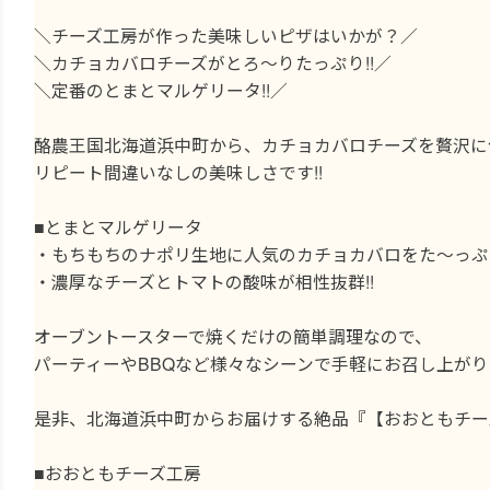
＼チーズ工房が作った美味しいピザはいかが？／
＼カチョカバロチーズがとろ〜りたっぷり!!／
＼定番のとまとマルゲリータ!!／
酪農王国北海道浜中町から、カチョカバロチーズを贅沢に
リピート間違いなしの美味しさです!!
■とまとマルゲリータ
・もちもちのナポリ生地に人気のカチョカバロをた〜っぷり
・濃厚なチーズとトマトの酸味が相性抜群!!
オーブントースターで焼くだけの簡単調理なので、
パーティーやBBQなど様々なシーンで手軽にお召し上が
是非、北海道浜中町からお届けする絶品『【おおともチー
■おおともチーズ工房