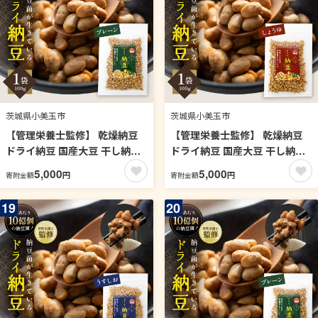
茨城県小美玉市
茨城県小美玉市
【管理栄養士監修】 乾燥納豆
【管理栄養士監修】 乾燥納豆
ドライ納豆 国産大豆 干し納豆
ドライ納豆 国産大豆 干し納豆
納豆 【低温製法で納豆菌が生
納豆 【低温製法で納豆菌が生
5,000
5,000
円
円
寄附金額
寄附金額
きている】 (100g, プレーン)
きている】 (100g, 醤油) 96-F
96-G
19
20