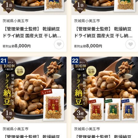
茨城県小美玉市
茨城県小美玉市
【管理栄養士監修】 乾燥納豆
【管理栄養士監修】 乾燥納豆
ドライ納豆 国産大豆 干し納豆
ドライ納豆 国産大豆 干し納豆
納豆 【低温製法で納豆菌が生
納豆 【低温製法で納豆菌が生
8,000
8,000
円
円
寄附金額
寄附金額
きている】 (200g, うすしお)
きている】 (200g, プレーン)
96-E
96-D
21
22
茨城県小美玉市
茨城県小美玉市
【管理栄養士監修】 乾燥納豆
【管理栄養士監修】 乾燥納豆