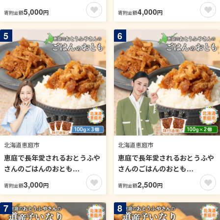
５個）【82001801】
４個）【82001701】
5,000
4,000
円
円
寄附金額
寄附金額
5
6
北海道恵庭市
北海道恵庭市
恵庭で長年愛されるおとうふや
恵庭で長年愛されるおとうふや
さんのごはんのおとも
さんのごはんのおとも
（100g×3個）【82001601】
（100g×2個）【82001501】
3,000
2,500
円
円
寄附金額
寄附金額
7
8