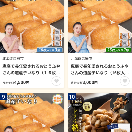
北海道恵庭市
北海道恵庭市
恵庭で長年愛されるおとうふや
恵庭で長年愛されるおとうふや
さんの道産子いなり（１６枚入
さんの道産子いなり（16枚入り
り×3個）【82001301】
×2個）【82001201】
4,500
3,000
円
円
寄附金額
寄附金額
9
10