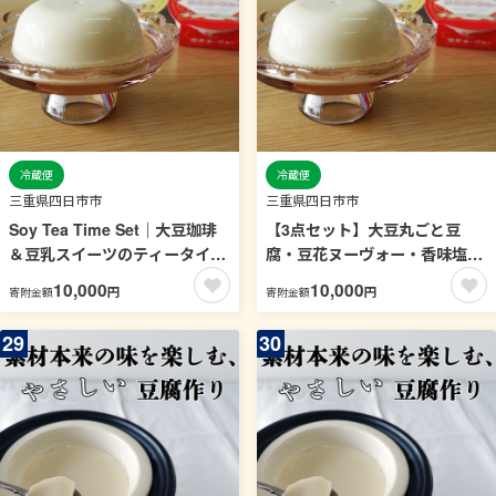
冷蔵便
冷蔵便
三重県四日市市
三重県四日市市
Soy Tea Time Set｜大豆珈琲
【3点セット】大豆丸ごと豆
＆豆乳スイーツのティータイム
腐・豆花ヌーヴォー・香味塩の
セット【豆腐、にがり、無添
詰合せ【豆腐、にがり、無添
10,000
10,000
円
円
寄附金額
寄附金額
加、オーガニック、発酵食品、
加、オーガニック、発酵食品、
スローライフ、珈琲、手作り、
スローライフ、手作り、安心、
29
30
安心、三重県、四日市市、ふる
三重県、四日市市、ふるさと納
さと納税】
税】