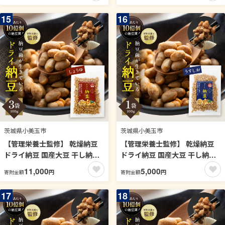
きている】 (100g×3パック, う
きている】 (100g×3パック, プ
すしお) 96-K
レーン) 96-J
15
16
茨城県小美玉市
茨城県小美玉市
【管理栄養士監修】 乾燥納豆
【管理栄養士監修】 乾燥納豆
ドライ納豆 国産大豆 干し納豆
ドライ納豆 国産大豆 干し納豆
納豆 【低温製法で納豆菌が生
納豆 【低温製法で納豆菌が生
11,000
5,000
円
円
寄附金額
寄附金額
きている】 (100g×3パック, 醤
きている】 (100g, うすしお)
油) 96-I
96-H
17
18