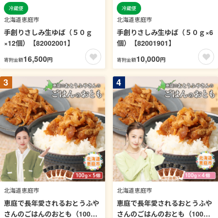
冷蔵便
冷蔵便
北海道恵庭市
北海道恵庭市
手創りさしみ生ゆば（５０ｇ
手創りさしみ生ゆば（５０ｇ×6
×12個）【82002001】
個）【82001901】
16,500
10,000
円
円
寄附金額
寄附金額
3
4
北海道恵庭市
北海道恵庭市
恵庭で長年愛されるおとうふや
恵庭で長年愛されるおとうふや
さんのごはんのおとも（100g×
さんのごはんのおとも（100g×