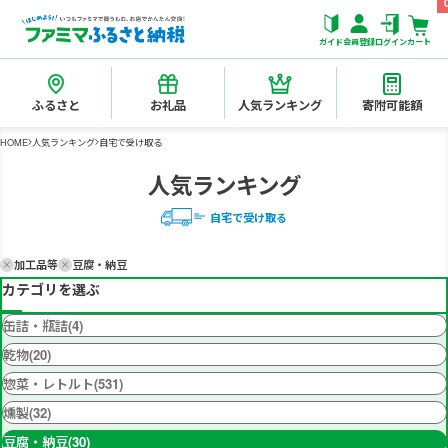
ガイド
会員登録
ログイン
カート
ふるさと
お礼品
人気ランキング
寄附可能額
HOME
人気ランキング
自宅で受け取る
人気ランキング
自宅で受け取る
加工品等
豆腐・納豆
カテゴリを選ぶ
缶詰・瓶詰(4)
乾物(20)
惣菜・レトルト(531)
燻製(32)
豆腐・納豆(30)