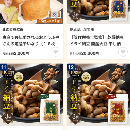
北海道恵庭市
茨城県小美玉市
恵庭で長年愛されるおとうふや
【管理栄養士監修】 乾燥納豆
さんの道産子いなり（１６枚入
ドライ納豆 国産大豆 干し納豆
り×1個）【82001101】
納豆 【低温製法で納豆菌が生
2,000
20,000
円
円
寄附金額
寄附金額
きている】 (200g×3パック, う
すしお) 96-N
11
12