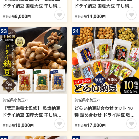
ドライ納豆 国産大豆 干し納豆
ドライ納豆 国産大豆 干し納豆
納豆 【低温製法で納豆菌が生
納豆 【低温製法で納豆菌が生
8,000
14,000
円
円
寄附金額
寄附金額
きている】 (200g, 醤油) 96-C
きている】 (200g, 3種類セッ
ト) 96-B
23
24
茨城県小美玉市
茨城県小美玉市
【管理栄養士監修】 乾燥納豆
どらい納豆詰合わせセット 10
ドライ納豆 国産大豆 干し納豆
種 詰め合わせ ドライ納豆 乾燥
納豆 【低温製法で納豆菌が生
納豆 干し納豆 ダイエット ギフ
10,000
17,000
円
円
寄附金額
寄附金額
きている】 (100g, 3種類セッ
ト 納豆ふりかけ 国産 おつまみ
ト) 96-A
おやつ お菓子 おかし スナック