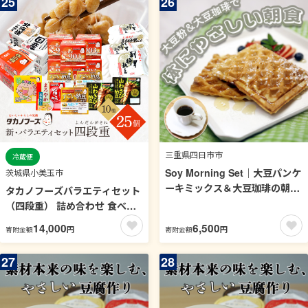
25
26
タンパク質 たんぱく質 小腹 ド
ライなっとう 常温 4-A
三重県四日市市
冷蔵便
Soy Morning Set｜大豆パンケ
茨城県小美玉市
ーキミックス＆大豆珈琲の朝食
タカノフーズバラエティセット
セット【豆腐、にがり、無添
（四段重） 詰め合わせ 食べく
加、オーガニック、発酵食品、
らべ 食べ比べ 納豆 大粒 小粒
14,000
6,500
円
円
寄附金額
寄附金額
スローライフ、珈琲、手作り、
極小粒 バラエティセット 納豆
安心、三重県、四日市市、ふる
菌 茨城県産 国産 朝食 朝ご飯
27
28
さと納税】
タンパク質 たんぱく質 限定品
おかめ納豆 タカノフーズ 3-B