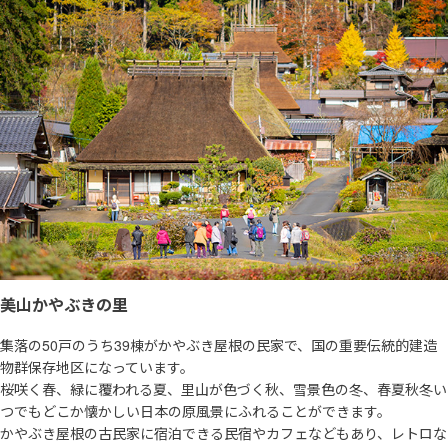
美山かやぶきの里
集落の50戸のうち39棟がかやぶき屋根の民家で、国の重要伝統的建造
物群保存地区になっています。
桜咲く春、緑に覆われる夏、里山が色づく秋、雪景色の冬、春夏秋冬い
つでもどこか懐かしい日本の原風景にふれることができます。
かやぶき屋根の古民家に宿泊できる民宿やカフェなどもあり、レトロな