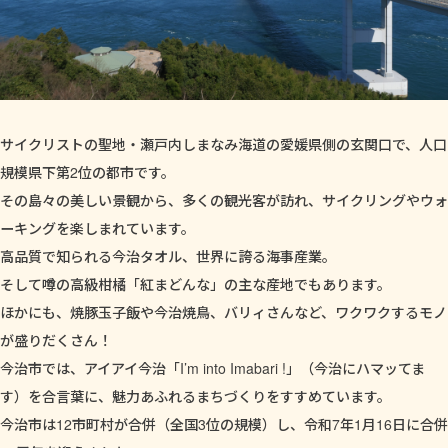
サイクリストの聖地・瀬戸内しまなみ海道の愛媛県側の玄関口で、人口
規模県下第2位の都市です。
その島々の美しい景観から、多くの観光客が訪れ、サイクリングやウォ
ーキングを楽しまれています。
高品質で知られる今治タオル、世界に誇る海事産業。
そして噂の高級柑橘「紅まどんな」の主な産地でもあります。
ほかにも、焼豚玉子飯や今治焼鳥、バリィさんなど、ワクワクするモノ
が盛りだくさん！
今治市では、アイアイ今治「I’m into Imabari !」（今治にハマッてま
す）を合言葉に、魅力あふれるまちづくりをすすめています。
今治市は12市町村が合併（全国3位の規模）し、令和7年1月16日に合併