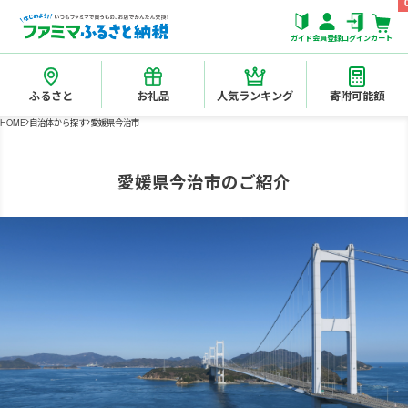
ガイド
会員登録
ログイン
カート
ふるさと
お礼品
人気ランキング
寄附可能額
HOME
自治体から探す
愛媛県今治市
愛媛県今治市のご紹介