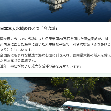
日本三大水域のひとつ「今治城」
関ヶ原の戦いでの戦功により伊予半国20万石を領した藤堂高虎が、瀬
戸内海に面した海岸に築いた大規模な平城で、別名吹揚城（ふきあげじ
ょう）ともいいます。
全国的にもまれな構造で海水を掘に引き入れ、国内最大級の船入を備え
た日本屈指の海城です。
近年、再建が終了し雄大な城郭の姿を見せています。