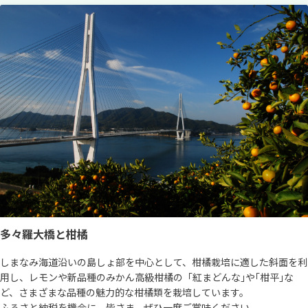
多々羅大橋と柑橘
しまなみ海道沿いの島しょ部を中心として、柑橘栽培に適した斜面を利
用し、レモンや新品種のみかん高級柑橘の「紅まどんな｣や｢柑平｣な
ど、さまざまな品種の魅力的な柑橘類を栽培しています。
ふるさと納税を機会に、皆さま、ぜひ一度ご賞味ください。