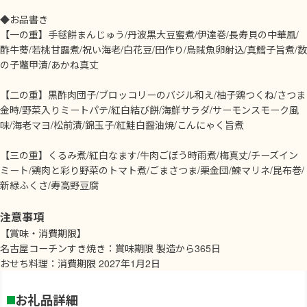
◆お品書き
【一の重】手毬餅まんじゅう/丹波黒大豆蜜煮/伊達巻/長寿貝の中華風/
酢牛蒡/若桃甘露煮/祝い海老/白花豆/田作り/烏賊魚卵射込/真鱈子旨煮/数
の子鼈甲漬/あかね真丈
【二の重】黒酢肉団子/ブロッコリーのバジル和え/柚子鶏つくね/さつま
金時/野菜入りミートパテ/紅白結び餅/海鮮サラダ/サーモンスモーク風
味/海老マヨ/松前漬/錦玉子/紅鮭白醤油焼/こんにゃく旨煮
【三の重】くるみ煮/紅白なます/牛肉ごぼう時雨煮/梅真丈/チーズイン
ミート/鶏肉と彩り野菜のトマト煮/ごまさつま/栗金団/鰊マリネ/昆布巻/
新緑ふくさ/寿高野豆腐
注意事項
【賞味・消費期限】
名古屋コーチンすき焼き：賞味期限 製造から365日
おせち料理：消費期限 2027年1月2日
お礼品詳細