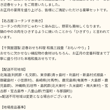
き迎春セット』をご用意いたしました。
お正月の宴席を盛り上げる、皆様にご満足いただける豪華セットです。
【名古屋コーチンすき焼き】
コーチンの肉汁がじゅわ～と染み出し、野菜も美味しくなります。
鍋の中のお肉をひきずるように焼いたことから「ひきずり」と言われて
います。
【千賀屋謹製 迎春おせち料理 和風三段重「おもいやり」】
おせちに欠かせない縁起物の食材はもちろん、お正月の定番料理まで丁
寧に盛り付けた本格和風おせちです。
【配送不可地域】
北海道(利尻郡・礼文郡)、東京都(青ヶ島村・利島村・新島村式根島・
御蔵島村・小笠原村)、長崎県(対馬市)、鹿児島県(奄美市・大島郡・鹿
児島郡)、沖縄県(石垣市・島尻郡(北大東村・久米島町・南大東村)・宮
古郡・宮古島市・八重山郡(竹富町・与那国町))
※配送不可地域は変更となる場合がございます。
【地場産品基準】