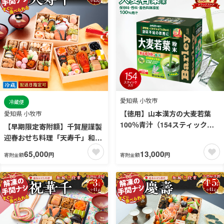
愛知県 小牧市
冷蔵便
【徳用】山本漢方の大麦若葉
愛知県 小牧市
100％青汁（154スティック入
【早期限定寄附額】千賀屋謹製
り） ［027Y01］
迎春おせち料理「天寿千」和風
三段重 3～4人前 全45品 冷蔵お
65,000
13,000
円
円
寄附金額
寄附金額
せち 3段重 おせち料理 重箱 お
正月 縁起物 祝箸付 年末配送 年
内配送 2027年 お節 オセチ
oseti osechi 迎春おせち 和風
おせち 本格おせち 定番おせち
おせち予約 年末 年始 お取り寄