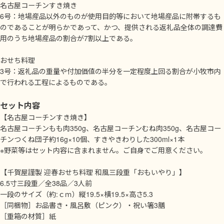
名古屋コーチンすき焼き
6号：地場産品以外のものが使用目的等において地場産品に附帯するも
のであることが明らかであって、かつ、提供される返礼品全体の調達費
用のうち地場産品の割合が7割以上である。
おせち料理
3号：返礼品の重量や付加価値の半分を一定程度上回る割合が小牧市内
で行われる工程によるものである。
セット内容
【名古屋コーチンすき焼き】
名古屋コーチンもも肉350g、名古屋コーチンむね肉350g、名古屋コー
チンつくね団子約16g×10個、すきやきわりした300ml×1本
※野菜等はセット内容に含まれません。ご自身でご用意ください。
【千賀屋謹製 迎春おせち料理 和風三段重「おもいやり」】
6.5寸三段重／全38品／3人前
一段のサイズ（約:ｃｍ）縦19.5×横19.5×高さ5.3
［同梱物］お品書き・風呂敷（ピンク）・祝い箸3膳
［重箱の材質］紙