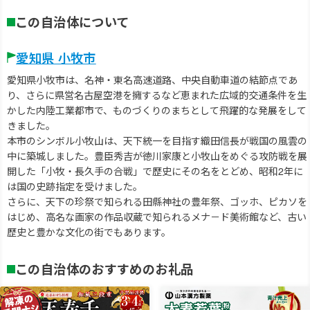
この自治体について
愛知県 小牧市
愛知県小牧市は、名神・東名高速道路、中央自動車道の結節点であ
り、さらに県営名古屋空港を擁するなど恵まれた広域的交通条件を生
かした内陸工業都市で、ものづくりのまちとして飛躍的な発展をして
きました。
本市のシンボル小牧山は、天下統一を目指す織田信長が戦国の風雲の
中に築城しました。豊臣秀吉が徳川家康と小牧山をめぐる攻防戦を展
開した「小牧・長久手の合戦」で歴史にその名をとどめ、昭和2年に
は国の史跡指定を受けました。
さらに、天下の珍祭で知られる田縣神社の豊年祭、ゴッホ、ピカソを
はじめ、高名な画家の作品収蔵で知られるメナ－ド美術館など、古い
歴史と豊かな文化の街でもあります。
この自治体のおすすめのお礼品