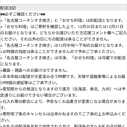
配送注記
■■必ずご確認ください■■
※「名古屋コーチンすき焼き」と「おせち料理」は別配送となります。
※「おせち料理」はご寄附を確認した上で、12月30日または12月31日
のお届けとなります。どちらかお選びいただき応援コメント欄へご記入
ください。それ以外の日にちの配達は承ることができません。
※「名古屋コーチンすき焼き」は12月中旬～下旬のお届けとなります。
※お時間の指定は承ることができませんので予めご了承ください。
※「名古屋コーチンすき焼き」は冷凍、「おせち料理」は冷蔵での配送
になります。
※離島・諸島へのお届けはできません。
※年末年始は配達が大変混み合う時期です。天候や道路事情によるお届
け時間の遅延等はご了承下さい。
※愛知県からの発送となりますので遠方（北海道、東北、九州）へは予
定通りにお届けできない場合がございます。
※仕入れ等の都合により、予告なくお品書きが変更になる場合がありま
す。
※寄附完了後のキャンセルは出来かねますのでご了承の上お申込みくだ
さい。
※お礼の品配送先を別で指定される方は、配送先の方へお礼の品が届く