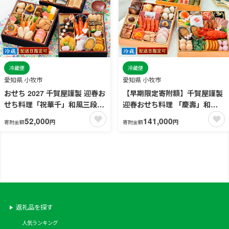
せ 贅沢おせち 老舗 ふるさと納
税おせち 御節 お節料理 正月 人
気 ［035S27］
冷蔵便
冷蔵便
愛知県 小牧市
愛知県 小牧市
おせち 2027 千賀屋謹製 迎春お
【早期限定寄附額】千賀屋謹製
せち料理「祝華千」和風三段重
迎春おせち料理 「慶壽」和風
3人前 全41品 冷蔵 豪華6.5寸 3
三段重 4～5人前 全41品 冷蔵
52,000
141,000
円
円
寄附金額
寄附金額
段重 三段重 おせち料理 重箱 お
おせち 特大8.5寸 3段重 おせち
正月 冷蔵おせち 縁起物 祝箸付
料理 重箱 お正月 縁起物 祝箸付
年末配送 年内配送 2027年 お節
年末配送 年内配送 2027年 お節
オセチ oseti osechi 迎春おせ
オセチ oseti osechi 迎春おせ
ち 和風おせち 本格おせち 定番
ち 和風おせち 本格おせち 定番
おせち おせち予約 年末 年始 お
おせち おせち予約 年末 年始 お
取り寄せ 贅沢おせち 老舗 ふる
取り寄せ 贅沢おせち 老舗 ふる
さと納税おせち 御節 お節料理
さと納税おせち 御節 お節料理
返礼品を探す
人気 ［035S03］
正月 人気 ［035S08］
人気ランキング