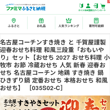
ガイド
会員登録
ログイン
カート
ふるさと
お礼品
人気ランキング
寄附可能額
名古屋コーチンすき焼き と 千賀屋謹製
迎春おせち料理 和風三段重「おもいや
り」セット【おせち 2027 おせち料理 小
牧市 お節 冷蔵おせち 人気 新春 迎春お
せち 名古屋コーチン 地鶏 すき焼き 鍋
ひきずり鍋 定番おせち 本格おせち 和風
おせち】 ［035S02-C］