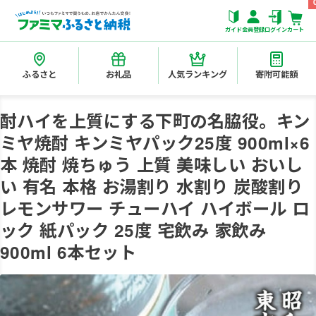
ガイド
会員登録
ログイン
カート
ふるさと
お礼品
人気ランキング
寄附可能額
酎ハイを上質にする下町の名脇役。キン
ミヤ焼酎 キンミヤパック25度 900ml×6
本 焼酎 焼ちゅう 上質 美味しい おいし
い 有名 本格 お湯割り 水割り 炭酸割り
レモンサワー チューハイ ハイボール ロ
ック 紙パック 25度 宅飲み 家飲み
900ml 6本セット