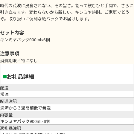
時代の荒波に浸食されない、その旨さ。割って飲むひと手間で、さらに
引き立ちます。変わらないから新しい、キンミヤ焼酎。ご家庭でどう
ぞ。取り扱いに便利な紙パックでお届けします。
セット内容
キンミヤパック900ml×6個
注意事項
消費期限／特になし
お礼品詳細
配送
常温
配送注記
決済から３週間前後で発送
内容量
キンミヤパック900ml×6個
返礼品注記