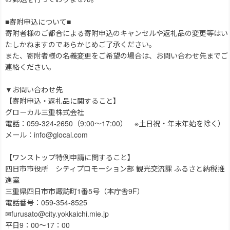
■寄附申込について■
寄附者様のご都合による寄附申込のキャンセルや返礼品の変更等はい
たしかねますのであらかじめご了承ください。
また、寄附者様の名義変更をご希望の場合は、お問い合わせ先までご
連絡ください。
▼お問い合わせ先
【寄附申込・返礼品に関すること】
グローカル三重株式会社
電話：059-324-2650（9:00～17:00） ※土日祝・年末年始を除く）
メール：info@glocal.com
【ワンストップ特例申請に関すること】
四日市市役所 シティプロモーション部 観光交流課 ふるさと納税推
進室
三重県四日市市諏訪町1番5号（本庁舎9F）
電話番号：059-354-8525
✉furusato@city.yokkaichi.mie.jp
平日9：00～17：00