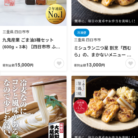
三重県 四日市市
冷凍便
九鬼産業 ごま油3種セット
三重県 四日市市
(600g × 3本) 【四日市市 ふる
ミシュラン二つ星 割烹「西む
さと納税返礼品 ランキング1
ら」の、まかないメニュー 旨
位】創業明治19年 ごま油の老
鶏焼（うまとりやき）西京味噌
15,000
13,000
円
円
寄附金額
寄附金額
舗「九鬼」 いつもの味を上質
味 モモ肉（国産）
に変えるごま油。九鬼産業 ご
1kg（200g×5パック）│鶏肉 小
ま油3種セット 600g 3本セット
分け パック 味付け 西京白味噌
ゴマ油 胡麻油 ごま油 ドレッシ
和食 弁当 おかず 焼くだけ
ング 調味料 料理 お祝い 贈答品
贈り物 ギフト ミシュラン 2つ
星の割烹でも使用 四日市 四日
市市 四日市市ふるさと納税