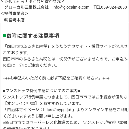
＜お礼品に関するお問い合わせ先＞
グローカル三重株式会社 info@glocalmie.com TEL059-324-2650
＜提供事業者＞
㈱宮﨑本店
寄附に関する注意事項
「四日市市ふるさと納税」をうたう詐欺サイト・模倣サイトが発見さ
れております。
四日市市のふるさと納税とは一切関係がございませんので、お申込み
の際は十分にご注意ください。
※※※お申込みいただく前に必ず下記をご確認ください。※※※
■ワンストップ特例申請についてのご案内■
ワンストップ特例申請につきまして、四日市市ではお手続きが便利な
【オンライン申請】をおすすめしています。
「自治体マイページ：https://mypg.jp/ 」よりオンライン申請をご利用
くださいますようお願い申し上げます。
※四日市市ではペーパーレス化推進のため、 ワンストップ特例申請書
の郵送を行っておりません。