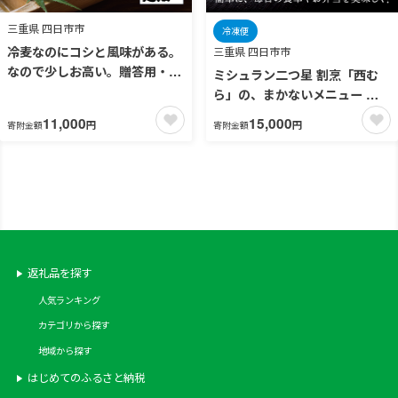
三重県 四日市市
冷凍便
冷麦なのにコシと風味がある。
三重県 四日市市
なので少しお高い。贈答用・自
ミシュラン二つ星 割烹「西む
分へのご褒美にも。油返しの隠
ら」の、まかないメニュー 旨
し味に九鬼太白純正胡麻油を使
鶏焼（うまとりやき）西京味噌
11,000
15,000
円
円
寄附金額
寄附金額
用 マツコ＆有吉かりそめ天国
味 モモ肉（国産）
で紹介 大矢知（おおやち）手
1.2kg（200g×6パック）│鶏肉
延めん (冷麦）1束225g×6束 合
小分け パック 味付け 西京白味
計1350g（1束2.5食分×6束 約
噌 和食 弁当 おかず 焼くだけ
15人前）│ひやむぎ 手延冷麦
無添加 家庭用 お祝い お取り寄
せ 三重県 四日市市
返礼品を探す
人気ランキング
カテゴリから探す
地域から探す
はじめてのふるさと納税