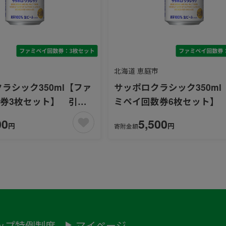
北海道 恵庭市
クラシック350ml【ファ
サッポロクラシック350ml
券3枚セット】 引換
ミペイ回数券6枚セット】
ア：北海道
可能エリア：北海道
00
5,500
円
円
寄附金額
ップ特例制度
マイページ