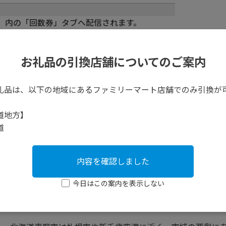
」内の「回数券」タブへ配信されます。
場合がございます。
お礼品の引換店舗についてのご案内
店舗においては、本回数券は使用できません。
れますので差額を精算していただきます。
礼品は、以下の地域にあるファミリーマート店舗でのみ引換が
道地方】
道
内容を確認しました
今日はこの案内を表示しない
北海道 恵庭市