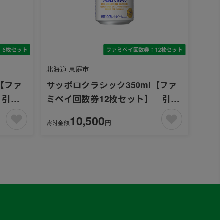
北海道 恵庭市
【ファ
サッポロクラシック350ml【ファ
 引換
ミペイ回数券12枚セット】 引換
可能エリア：北海道
10,500
円
寄附金額