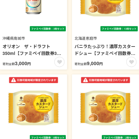
沖縄県南城市
北海道恵庭市
オリオン ザ・ドラフト
バニラたっぷり！濃厚カスター
350ml【ファミペイ回数券3枚
ドシュー【ファミペイ回数券13
セット】 引換可能エリア：沖
枚セット】 引換可能エリア：
3,000
9,000
円
円
寄附金額
寄附金額
縄
北海道