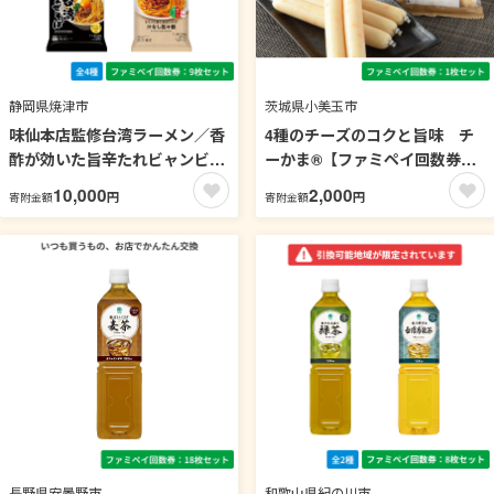
静岡県焼津市
茨城県小美玉市
味仙本店監修台湾ラーメン／香
4種のチーズのコクと旨味 チ
酢が効いた旨辛たれビャンビャ
ーかま®【ファミペイ回数券1
ン麺／麺屋こころ監修台湾まぜ
枚セット】
10,000
2,000
円
円
寄附金額
寄附金額
そば／もちっと麺と濃厚だれの
汁なし担々麺【ファミペイ回数
券9枚セット】 冷凍麺
長野県安曇野市
和歌山県紀の川市