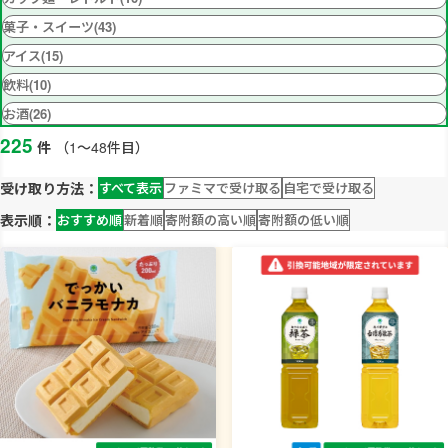
菓子・スイーツ(43)
アイス(15)
飲料(10)
お酒(26)
225
件
（1～48件目）
受け取り方法：
すべて表示
ファミマで受け取る
自宅で受け取る
表示順：
おすすめ順
新着順
寄附額の高い順
寄附額の低い順