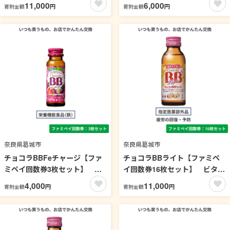
11,000
6,000
円
円
寄附金額
寄附金額
奈良県葛城市
奈良県葛城市
チョコラBBFeチャージ【ファ
チョコラBBライト【ファミペ
ミペイ回数券3枚セット】 ビ
イ回数券16枚セット】 ビタミ
タミン
ン
4,000
11,000
円
円
寄附金額
寄附金額