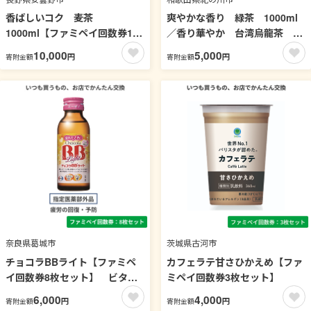
香ばしいコク 麦茶
爽やかな香り 緑茶 1000ml
1000ml【ファミペイ回数券18
／香り華やか 台湾烏龍茶
枚セット】 お茶
1000ml【ファミペイ回数券8枚
10,000
5,000
円
円
寄附金額
寄附金額
セット】 お茶
奈良県葛城市
茨城県古河市
チョコラBBライト【ファミペ
カフェラテ甘さひかえめ【ファ
イ回数券8枚セット】 ビタミ
ミペイ回数券3枚セット】
ン
6,000
4,000
円
円
寄附金額
寄附金額