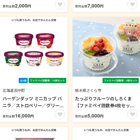
2枚セット】
ティー／クッキー＆クリーム／
2,000
7,000
円
円
寄附金額
寄附金額
マカデミアナッツ【ファミペイ
回数券4枚セット】
北海道浜中町
栃木県さくら市
ハーゲンダッツ ミニカップ バ
たっぷりフルーツのしろくま
ニラ／ストロベリー／グリーン
【ファミペイ回数券4枚セッ
ティー／クッキー＆クリーム／
ト】
16,000
5,000
円
円
寄附金額
寄附金額
マカデミアナッツ【ファミペイ
回数券10枚セット】