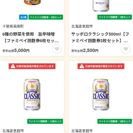
千葉県長南町
北海道恵庭市
6種の野菜を使用 旨辛味噌
サッポロクラシック500ml【フ
【ファミペイ回数券6枚セッ
ァミペイ回数券2枚セット】
ト】
引換可能エリア：北海道
5,000
2,500
円
円
寄附金額
寄附金額
北海道恵庭市
北海道恵庭市