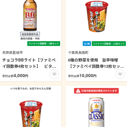
奈良県葛城市
千葉県長南町
チョコラBBライト【ファミペ
6種の野菜を使用 旨辛味噌
イ回数券4枚セット】 ビタミ
【ファミペイ回数券13枚セッ
ン
ト】
4,000
10,000
円
円
寄附金額
寄附金額