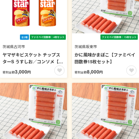
茨城県古河市
茨城県坂東市
ヤマザキビスケット チップス
かに風味かまぼこ【ファミペイ
ターS うすしお／コンソメ【フ
回数券15枚セット】
ァミペイ回数券4枚セット】
3,000
8,000
円
円
寄附金額
寄附金額