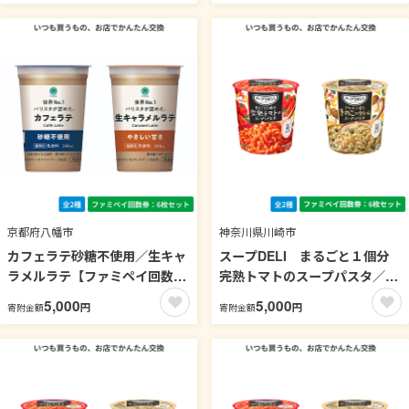
京都府八幡市
神奈川県川崎市
カフェラテ砂糖不使用／生キャ
スープDELI まるごと１個分
ラメルラテ【ファミペイ回数券
完熟トマトのスープパスタ／ポ
6枚セット】
ルチーニ香るきのこのクリーム
5,000
5,000
円
円
寄附金額
寄附金額
スープパスタ【ファミペイ回数
券6枚セット】