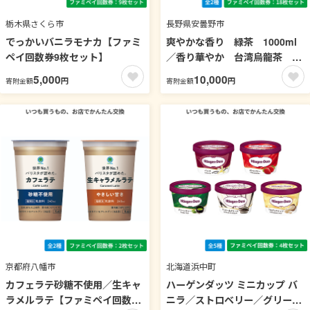
栃木県さくら市
長野県安曇野市
でっかいバニラモナカ【ファミ
爽やかな香り 緑茶 1000ml
ペイ回数券9枚セット】
／香り華やか 台湾烏龍茶
1000ml【ファミペイ回数券18
5,000
10,000
円
円
寄附金額
寄附金額
枚セット】 お茶
京都府八幡市
北海道浜中町
カフェラテ砂糖不使用／生キャ
ハーゲンダッツ ミニカップ バ
ラメルラテ【ファミペイ回数券
ニラ／ストロベリー／グリーン