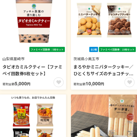
山梨県韮崎市
茨城県小美玉市
タピオカミルクティー【ファミ
まろやかミニバタークッキー／
ペイ回数券5枚セット】
ひとくちサイズのチョコチップ
クッキー【ファミペイ回数券19
5,000
10,000
円
円
寄附金額
寄附金額
枚セット】