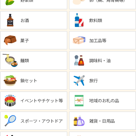
野菜類
卵（鶏、烏骨鶏等）
お酒
飲料類
菓子
加工品等
麺類
調味料・油
鍋セット
旅行
イベントやチケット等
地域のお礼の品
スポーツ・アウトドア
雑貨・日用品