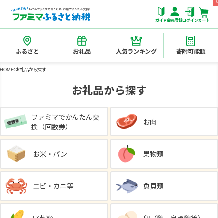
ガイド
会員登録
ログイン
カート
ふるさと
お礼品
人気ランキング
寄附可能額
HOME
お礼品から探す
お礼品から探す
ファミマでかんたん交
お肉
換（回数券）
お米・パン
果物類
エビ・カニ等
魚貝類