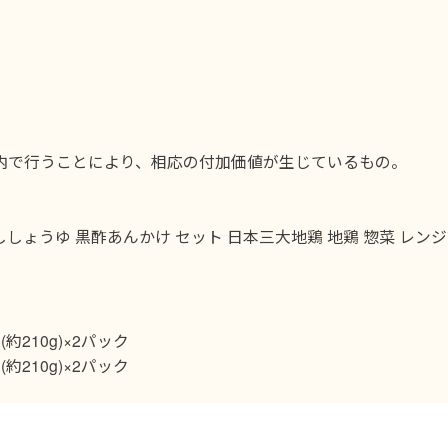
内で行うことにより、相応の付加価値が生じているもの。
だししょうゆ 黒酢あんかけ セット 日本三大地鶏 地鶏 惣菜 レンジ
210g)×2パック
210g)×2パック