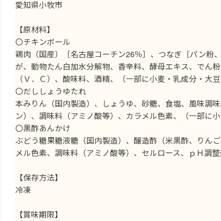
愛知県小牧市
【原材料】
〇チキンボール
鶏肉（国産）［名古屋コーチン26％］、つなぎ［パン粉
が、動物たん白加水分解物、香辛料、酵母エキス、でん粉
（Ｖ．Ｃ）、酸味料、酒精、（一部に小麦・乳成分・大豆
〇だししょうゆたれ
本みりん（国内製造）、しょうゆ、砂糖、食塩、風味調味
ン）、調味料（アミノ酸等）、カラメル色素、（一部に小
〇黒酢あんかけ
ぶどう糖果糖液糖（国内製造）、醸造酢（米黒酢、りんご
メル色素、調味料（アミノ酸等）、セルロース、ｐＨ調整
【保存方法】
冷凍
【賞味期限】