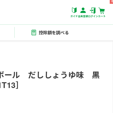
ガイド
会員登録
ログイン
カート
控除額を調べる
ボール だししょうゆ味 黒
T13］