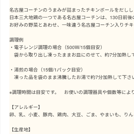
名古屋コーチンのうまみが詰まったチキンボールをだしし
日本三大地鶏の一つである名古屋コーチンは、130日前
お好みの野菜とあわせ、一味違う名古屋コーチン入りチキ
調理例
・電子レンジ調理の場合（500W/15個目安）
袋から取り出し凍ったままお皿にのせて、約7分加熱し
・湯煎の場合（15個/1パック目安）
凍った品を袋のまま沸騰したお湯で約7分加熱して下さ
※調理時間は目安です。 お使いの調理器具や個数等によ
【アレルギー】
卵、乳、小麦、豚肉、鶏肉、大豆、ごま、やまいも、りん
【生産地】