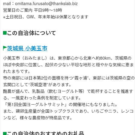
mail：omitama.furusato@thankslab.biz
営業日のご案内 平日9時～18時
※土日祝日、GW、年末年始は休業となります
この自治体について
茨城県 小美玉市
小美玉市（おみたまし）は、東京都心から北東へ約80km、茨城県の
ほぼ中央部に位置し、起伏の少ない平坦な地形と穏やかな気候に恵ま
れたまちです。
市の南部には日本第2位の面積を持つ“霞ヶ浦”、東部には茨城県の空の
玄関口として“茨城空港”があります。
酪農が盛んで、乳製品（飲むヨーグルト等）で乾杯することを推進す
る、一風変わった条例を制定しています。
「第1回全国ヨーグルトサミット」の開催地にもなりました。
また、鶏卵生産量が全国トップクラスであり、いちごやニラ、レンコ
ンなど、様々な農産物が特産品です。
この自治体のおすすめのお礼品