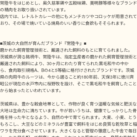
常陸牛をはじめとし、奥久慈軍鶏や五穀味鶏、美明豚等様々なブランド
の精肉をお取り扱いされています。
店内では、レトルトカレーの他にもメンチカツやコロッケが用意されて
おり、その場で焼いている焼鳥のいい香りに食欲もそそられます。
■茨城の大自然が育んだブランド『常陸牛』■
磨かれた飼育管理技術と、厳選された飼料のもとに育てられました。
茨城県が誇る銘柄牛、常陸牛は、指定生産者の磨かれた飼育管理技術と
厳選された飼料により、30ヶ月にわたり育てられた黒毛和牛の中か
ら、食肉取引規格A、Bの4と5等級に格付けされたブランドです。茨城
県の肉用牛のルーツは、今から遡ること約180年前、天保3年に徳川斉
昭公が現在の水戸市内に桜野牧を設け、そこで黒毛和牛を飼育したこと
から始まったといわれています。
茨城県は、豊かな穀倉地帯として、作物が良く育つ温暖な気候と肥沃な
大地は生命力に満ちています。牛が若いうちは、健康でしっかりした骨
格を持った牛となるよう、自然の中で育てられます。大麦、小麦、とう
もろこし、大豆などのミネラルが豊富で飼料をはじめ良質な乾牧草と稲
ワラを充分食べさせています。大きくなると管理の徹底した牛舎で毎日