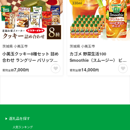
茨城県 小美玉市
茨城県 小美玉市
小美玉クッキー8種セット 詰め
カゴメ 野菜生活100
合わせ ラングリー パリッツェ
Smoothie（スムージー） ビタ
ルチョコ いちごのタルト コン
ミンスムージー 330ml×24本入
7,000
14,000
円
円
寄附金額
寄附金額
フェッティ ショートブレッド
野菜生活 野菜ジュース 紙パッ
マカダミア マカダミアナッツ
ク 備蓄 長期保存 砂糖不使用
ギフト 個包装 お菓子 おやつ チ
44-H
ョコレート いちご 内祝い 記念
日 パーティー 28-A
返礼品を探す
人気ランキング