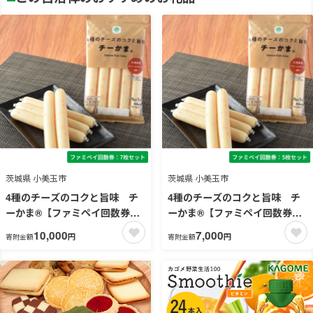
茨城県 小美玉市
茨城県 小美玉市
4種のチーズのコクと旨味 チ
4種のチーズのコクと旨味 チ
ーかま®【ファミペイ回数券7
ーかま®【ファミペイ回数券5
枚セット】
枚セット】
10,000
7,000
円
円
寄附金額
寄附金額