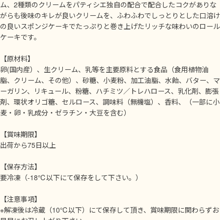
ム、2種類のクリームをパティシエ独自の配合で配合したコクがありな
がらも後味のキレが良いクリームを、ふわふわでしっとりとした口溶け
の良いスポンジケーキでたっぷりと巻き上げたリッチな味わいのロール
ケーキです。
【原材料】
卵(国内産）、生クリーム、乳等を主要原料とする食品（食用植物油
脂、クリーム、その他）、砂糖、小麦粉、加工油脂、水飴、バター、マ
ーガリン、リキュール、粉糖、ハチミツ／トレハロース、乳化剤、膨張
剤、環状オリゴ糖、セルロース、調味料（無機塩）、香料、（一部に小
麦・卵・乳成分・ゼラチン・大豆を含む）
【賞味期限】
出荷から75日以上
【保存方法】
要冷凍（-18℃以下にて保存をして下さい。）
【注意事項】
※解凍後は冷蔵（10℃以下）にて保存して頂き、賞味期限に関わらずお