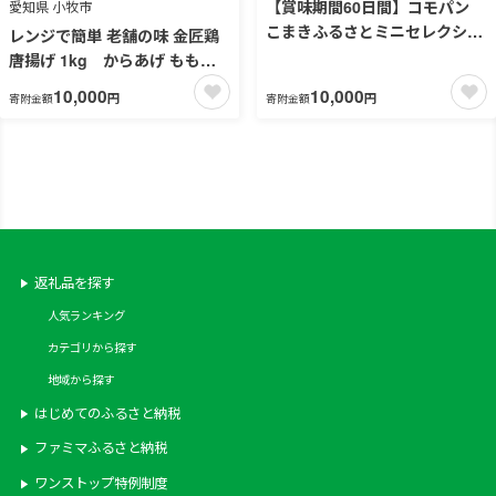
【賞味期間60日間】コモパン
愛知県 小牧市
こまきふるさとミニセレクショ
レンジで簡単 老舗の味 金匠鶏
ン（15個入り）／災害用備蓄
唐揚げ 1kg からあげ もも肉
保存食 非常食 防災グッズにも
レンジ 冷凍 調理済み 味付き 鶏
10,000
10,000
円
円
寄附金額
寄附金額
［014K05］
肉 旨み ジューシー 温めるだけ
簡単 便利 弁当 おかず 惣菜 食
品 おつまみ ［003D16］
返礼品を探す
人気ランキング
カテゴリから探す
地域から探す
はじめてのふるさと納税
ファミマふるさと納税
ワンストップ特例制度