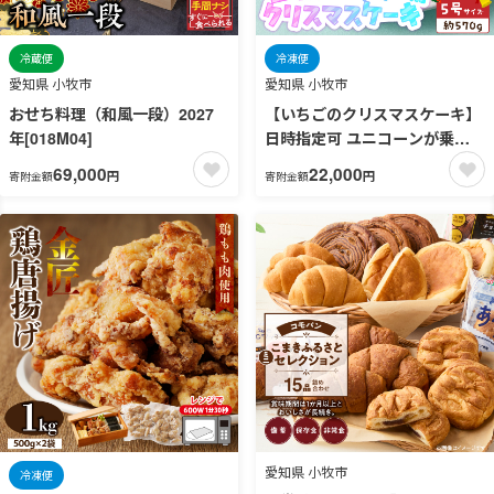
冷蔵便
冷凍便
愛知県 小牧市
愛知県 小牧市
おせち料理（和風一段）2027
【いちごのクリスマスケーキ】
年[018M04]
日時指定可 ユニコーンが乗っ
たクリスマスケーキ
69,000
22,000
円
円
寄附金額
寄附金額
［125L08］
愛知県 小牧市
冷凍便