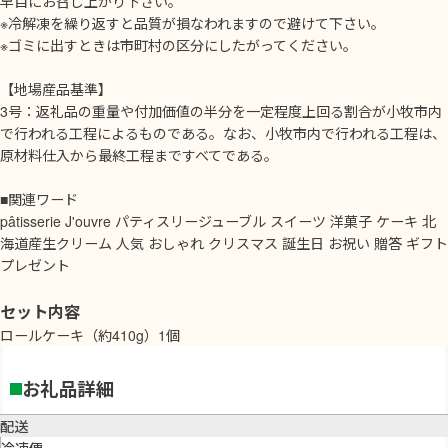
早目にお召し上がり下さい。
※冷解凍を繰り返すと品質が損なわれますので避けて下さい。
※ゴミに出すときは市町村の区分にしたがってください。
【地場産品基準】
3号：返礼品の重量や付加価値の半分を一定程度上回る割合が小牧市内
で行われる工程によるものである。なお、小牧市内で行われる工程は、
原材料仕入から最終工程まですべてである。
■関連ワード
pâtisserie J'ouvre パティスリージューブル スイーツ 洋菓子 ケーキ 北
海道産生クリーム 人気 おしゃれ クリスマス 誕生日 お祝い 贈答 ギフト
プレゼント
セット内容
ロールケーキ（約410g）1個
お礼品詳細
配送