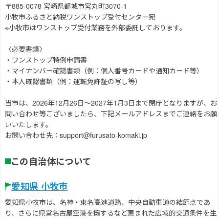
〒885-0078 宮崎県都城市宮丸町3070-1
小牧市ふるさと納税ワンストップ受付センター宛
※小牧市はワンストップ受付業務を外部委託しております。
〈必要書類〉
・ワンストップ特例申請書
・マイナンバー確認書類（例：個人番号カードや通知カード等）
・本人確認書類（例：運転免許証の写し等）
当市は、2026年12月26日～2027年1月3日まで閉庁となりますが、お
問い合わせ等ございましたら、下記メールアドレスまでご連絡をお願
いいたします。
お問い合わせ先：support@furusato-komaki.jp
この自治体について
愛知県 小牧市
愛知県小牧市は、名神・東名高速道路、中央自動車道の結節点であ
り、さらに県営名古屋空港を擁するなど恵まれた広域的交通条件を生