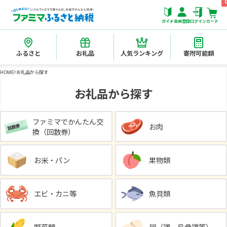
ガイド
会員登録
ログイン
カート
ふるさと
お礼品
人気ランキング
寄附可能額
HOME
お礼品から探す
お礼品から探す
ファミマでかんたん交
お肉
換（回数券）
お米・パン
果物類
エビ・カニ等
魚貝類