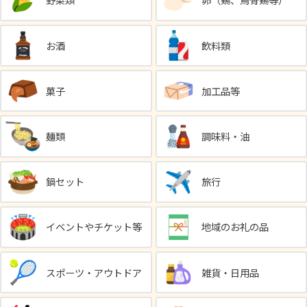
野菜類
卵（鶏、烏骨鶏等）
お酒
飲料類
菓子
加工品等
麺類
調味料・油
鍋セット
旅行
イベントやチケット等
地域のお礼の品
スポーツ・アウトドア
雑貨・日用品