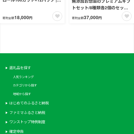
無添加お惣菜のプレミアムギフ
日用品 消耗品 生活用品 ペーパ
トセット/8種類各2個のセット |
ータオル キッチンペーパー キ
惣菜 おかず お惣菜 おそうざい
18,000
37,000
円
円
寄附金額
寄附金額
ッチン用品 厚手 ストック 吸水
冷凍食品 冷凍おかず 電子レン
防災 備蓄 まとめ買い 全国 発送
ジ レンチン 温めるだけ 手軽 簡
一人暮らし nepia ネピア
単 かんたん 時短 お手軽 おつま
み 天然 だし 無添加 詰め合わせ
煮物 野菜 まとめ買い 牛すじど
て煮 牛すじスープ 牛すじトマ
ト煮込み 和風ポトフ とり塩じ
ゃが 和牛ハンバーグ ハンバー
返礼品を探す
グ
人気ランキング
カテゴリから探す
地域から探す
はじめてのふるさと納税
ファミマふるさと納税
ワンストップ特例制度
確定申告