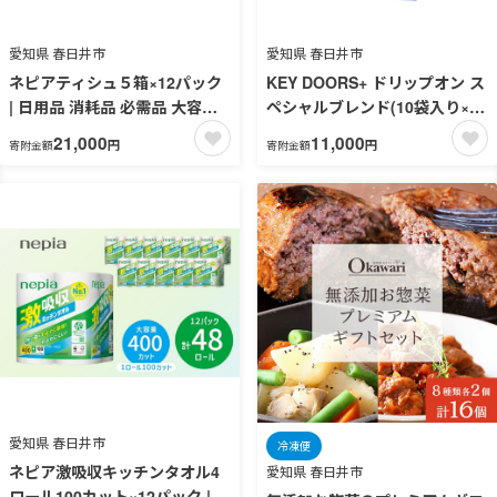
愛知県 春日井市
愛知県 春日井市
ネピアティシュ５箱×12パック
KEY DOORS+ ドリップオン ス
| 日用品 消耗品 必需品 大容量
ペシャルブレンド(10袋入り×6
ティッシュ ボックスティッシ
パック)
21,000
11,000
円
円
寄附金額
寄附金額
ュ 箱ティッシュ ストック 花粉
症 花粉 防災 備蓄 まとめ買い
全国 発送 一人暮らし nepia ネ
ピア プレミアム
愛知県 春日井市
冷凍便
ネピア激吸収キッチンタオル4
愛知県 春日井市
ロール100カット×12パック |