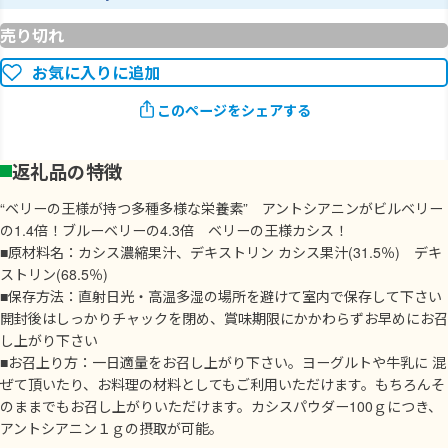
売り切れ
お気に入りに追加
このページをシェアする
返礼品の特徴
“ベリーの王様が持つ多種多様な栄養素” アントシアニンがビルベリー
の1.4倍！ブルーベリーの4.3倍 ベリーの王様カシス！
■原材料名：カシス濃縮果汁、デキストリン カシス果汁(31.5％) デキ
ストリン(68.5％)
■保存方法：直射日光・高温多湿の場所を避けて室内で保存して下さい
開封後はしっかりチャックを閉め、賞味期限にかかわらずお早めにお召
し上がり下さい
■お召上り方：一日適量をお召し上がり下さい。ヨーグルトや牛乳に 混
ぜて頂いたり、お料理の材料としてもご利用いただけます。もちろんそ
のままでもお召し上がりいただけます。カシスパウダー100ｇにつき、
アントシアニン１ｇの摂取が可能。