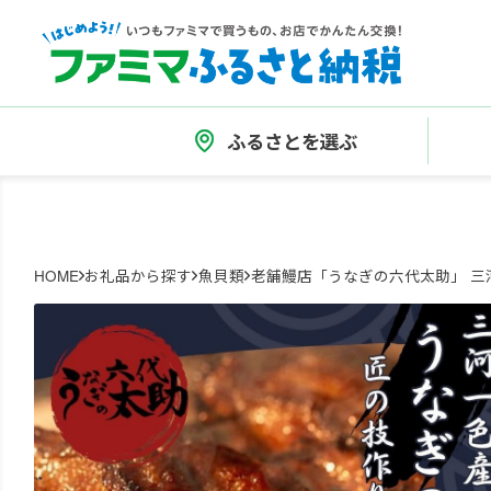
ふるさとを選ぶ
HOME
お礼品から探す
魚貝類
老舗鰻店「うなぎの六代太助」 三河