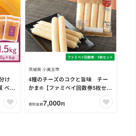
茨城県 小美玉市
4種のチーズのコクと旨味 チー
城 べに
かま®【ファミペイ回数券5枚セッ
モ お
ト】
7,000
和菓子
円
寄附金額
 柔ら
砂糖不