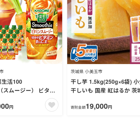
市
茨城県 小美玉市
生活100
干し芋 1.5kg(250g×6袋) 小分け
ie（スムージー） ビタミ
干しいも 国産 紅はるか 茨
 330ml×24本入 野菜
はるか さつまいも サツマイ
000
19,000
ジュース 紙パック 備蓄
芋 おいも おやつ お菓子 
円
円
寄附金額
糖不使用 44-H
和スイーツ ほしいも ほし芋
かい ダイエット スイーツ 
使用 12-Ａ