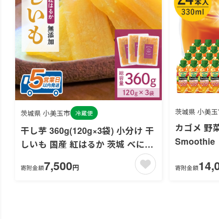
茨城県 小美玉
茨城県 小美玉市
冷蔵便
カゴメ 野菜
干し芋 360g(120g×3袋) 小分け 干
Smooth
しいも 国産 紅はるか 茨城 べには
ンスムージー
るか さつまいも サツマイモ お芋
7,500
14,
生活 野菜
円
寄附金額
寄附金額
おいも おやつ お菓子 和菓子 和ス
長期保存 砂
イーツ ほしいも ほし芋 柔らかい
ダイエット スイーツ 砂糖不使用
12-Z