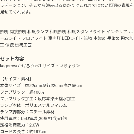
ラデーション、そこから滲み出るあかりはこれまでにない照明の表現を
見せてくれます。
照明 間接照明 和風ランプ 和風照明 和風スタンドライト インテリア ル
ームライト フロアライト 室内灯 LEDライト 染物 本染め 手染め 撥水加
工 伝統 伝統工芸
セット内容
kagerow(かげろう)＜Lサイズ・いちょう＞
【サイズ・素材】
本体サイズ：幅22cm×奥行22cm×高さ56cm
ファブリック：綿100%
ファブリック加工：反応本染＋撥水加工
ランプ本体：ポリエステルフィルム
ランプ脚部分：スチール素材
使用電球：LED電球(20形相当)×1個
定格消費電力：2.6W
コードの長さ：約197cm