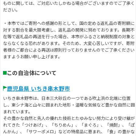
ものに関しては、ご対応いたしかねる場合がございますのでご了承く
ださい。
・本市ではご寄附への感謝の形として、国の定める返礼品の寄附額に
対する割合を最大限考慮し、返礼品の開発に努めております。長期不
在等で返礼品の再送を行った場合、本市がふるさと納税制度の対象と
ならなくなる恐れがあります。そのため、大変心苦しいですが、寄附
者様のご都合による再送は原則行っておりませんのでご了承ください
ますようお願い申し上げます。
この自治体について
鹿児島県 いちき串木野市
いちき串木野市は、日本三大砂丘の一つである吹上浜の北端に位置
し、東シナ海と山々に囲まれた地形・温暖な気候など豊かな自然に囲
まれています。
その豊かな自然と先人の優れた技術とたゆみない努力により受け継が
れてきた「つけあげ」、「ちりめん」、「まぐろ」、「焼酎」、「ぽ
んかん」、「サワーポメロ」などの特産品に恵まれ、「食」の豊かな