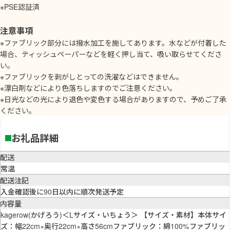
※PSE認証済
注意事項
※ファブリック部分には撥水加工を施してあります。水などが付着した
場合、ティッシュペーパーなどを軽く押し当て、吸い取らせてくださ
い。
※ファブリックを剥がしとっての洗濯などはできません。
※漂白剤などにより色落ちしますのでご注意ください。
※日光などの光により退色や変色する場合がありますので、予めご了承
ください。
お礼品詳細
配送
常温
配送注記
入金確認後に90日以内に順次発送予定
内容量
kagerow(かげろう)＜Lサイズ・いちょう＞ 【サイズ・素材】本体サイ
ズ：幅22cm×奥行22cm×高さ56cmファブリック：綿100%ファブリッ