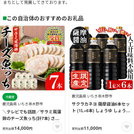
まちとして発展してきております。
この自治体のおすすめのお礼品
鹿児島県 いちき串木野市
冷蔵便
サクラカネヨ 薩摩醤油6本セッ
鹿児島県 いちき串木野市
ト (1L×6本) しょうゆ しょう油
＼テレビでも話題／サラミ風蒲
鹿児島 こいくち 濃口 甘露 あま
鉾のチーズ魚っち(計7本) さつ
い 調味料 老舗 常温 常温保存
ま揚げ さつまあげ つけ揚げ 魚
14,000
11,000
円
円
寄附金額
寄附金額
保存 卵かけご飯 九州醤油【吉
すり身 黒こしょう 黒コショウ