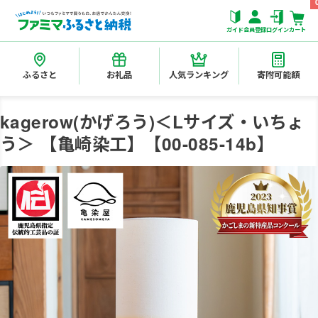
ガイド
会員登録
ログイン
カート
ふるさと
お礼品
人気ランキング
寄附可能額
kagerow(かげろう)＜Lサイズ・いちょ
う＞ 【亀崎染工】【00-085-14b】