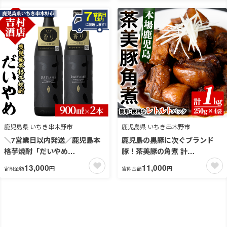
村醸造】【00-002-09】
ガーリック サラミ おつまみ 晩
酌 おかず 惣菜【浜崎蒲鉾店】
【00-001-03】
鹿児島県 いちき串木野市
鹿児島県 いちき串木野市
＼7営業日以内発送／鹿児島本
鹿児島の黒豚に次ぐブランド
格芋焼酎「だいやめ
豚！茶美豚の角煮 計
(DAIYAME)」(900ml×2本) 国
1kg(250g×4パック) 国産 国産
13,000
11,000
円
円
寄附金額
寄附金額
産 九州産 鹿児島 濱田酒造 酒
豚 九州産 茶美豚 チャーミート
焼酎 芋焼酎 ライチ お湯割り 家
ン 豚肉 角煮 惣菜 加工品 おか
飲み 人気 セット【吉村酒店】
ず 弁当 小分け 常温 常温保存
【99-003-04】
【鹿児島協同食品】【00-008-
12】