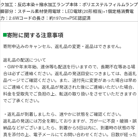
ク加工：反応本染＋撥水加工ランプ本体：ポリエステルフィルムランプ
脚部分：スチール素材使用電球：LED電球(20形相当)×1個定格消費電
力：2.6Wコードの長さ：約197cm※PSE認証済
寄附に関する注意事項
寄附申込みのキャンセル、返礼品の変更・返品はできません。
返礼品の配送について
・GWや年末年始、連休等も配送を行いますので、長期不在等ある場
合は必ずご連絡ください。返礼品の発送目安につきましては、各返礼
品ページでご確認ください。また、送付先に変更があった場合は早め
にご連絡ください。返礼品が発送された後にご連絡いただいた場合、
料金を受取先でご負担の上、転送の取り扱いをさせていただきますの
でご了承ください。
・返礼品が到着しましたら、速やかに状態をご確認ください。
返礼品の発送には万全を期しておりますが、万が一に不良・破損・誤
納品などがございましたら、到着から5日以内に、到着時の状態の写
真を添付の上、電子メールにてお問い合わせください。日数が経った