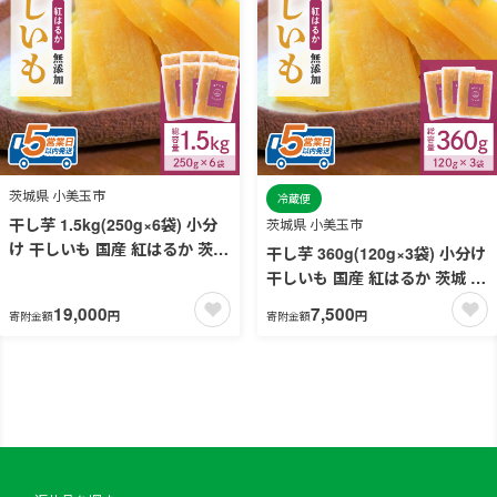
茨城県 小美玉市
冷蔵便
干し芋 1.5kg(250g×6袋) 小分
茨城県 小美玉市
け 干しいも 国産 紅はるか 茨城
干し芋 360g(120g×3袋) 小分け
べにはるか さつまいも サツマ
干しいも 国産 紅はるか 茨城 べ
イモ お芋 おいも おやつ お菓子
にはるか さつまいも サツマイ
19,000
7,500
円
円
寄附金額
寄附金額
和菓子 和スイーツ ほしいも ほ
モ お芋 おいも おやつ お菓子
し芋 柔らかい ダイエット スイ
和菓子 和スイーツ ほしいも ほ
ーツ 砂糖不使用 12-Ａ
し芋 柔らかい ダイエット スイ
ーツ 砂糖不使用 12-Z