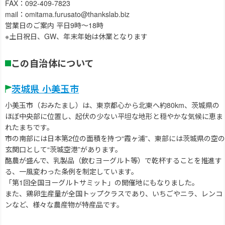
FAX：092-409-7823
mail：omitama.furusato@thankslab.biz
営業日のご案内 平日9時～18時
※土日祝日、GW、年末年始は休業となります
この自治体について
茨城県 小美玉市
小美玉市（おみたまし）は、東京都心から北東へ約80km、茨城県の
ほぼ中央部に位置し、起伏の少ない平坦な地形と穏やかな気候に恵ま
れたまちです。
市の南部には日本第2位の面積を持つ“霞ヶ浦”、東部には茨城県の空の
玄関口として“茨城空港”があります。
酪農が盛んで、乳製品（飲むヨーグルト等）で乾杯することを推進す
る、一風変わった条例を制定しています。
「第1回全国ヨーグルトサミット」の開催地にもなりました。
また、鶏卵生産量が全国トップクラスであり、いちごやニラ、レンコ
ンなど、様々な農産物が特産品です。