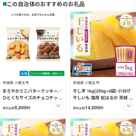
この自治体のおすすめのお礼品
茨城県 小美玉市
茨城県 小美玉市
まろやかミニバタークッキー／
干し芋 1kg(250g×4袋) 小分け
ひとくちサイズのチョコチップ
干しいも 国産 紅はるか 茨城 べ
クッキー【ファミペイ回数券9
にはるか さつまいも サツマイ
5,000
14,000
円
円
寄附金額
寄附金額
枚セット】
モ お芋 おいも おやつ お菓子
和菓子 和スイーツ ほしいも ほ
し芋 柔らかい ダイエット スイ
ーツ 砂糖不使用 12-B