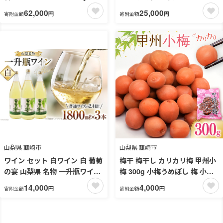
フーズ 山梨県 韮崎市 7151476]
一升瓶ワイン 1,800ml 6本 飲み
62,000
25,000
円
円
寄附金額
寄附金額
甲州韮崎ゴールド オリジナル
比べ 軽口 甘口 やや辛口 飲み比
ピュアモルト プレミアム 甲州
べ 一升瓶 1.8L 6本 山梨 晩酌
韮崎 ウィスキー ボトル 飲み比
葡萄酒 5L以上 [サン.フーズ 山
べ 詰合せ セット ギフト ふるさ
梨県 韮崎市 20743107]
と納税
山梨県 韮崎市
山梨県 韮崎市
ワイン セット 白ワイン 白 葡萄
梅干 梅干し カリカリ梅 甲州小
の宴 山梨県 名物 一升瓶ワイン
梅 300g 小梅うめぼし 梅 小粒
1.8L 1,800ml 3本セット ワイ
カリカリ小梅 国産 減塩 熱中症
14,000
4,000
円
円
寄附金額
寄附金額
ン わいん やや辛口 辛口 山梨
予防 お弁当 おにぎり おむすび
お酒 酒 宅飲み 一升瓶 山梨 晩
送料無料 [山梨農産食品 山梨県
酌 葡萄酒 5L 以上 [サン.フーズ
韮崎市 20743178]