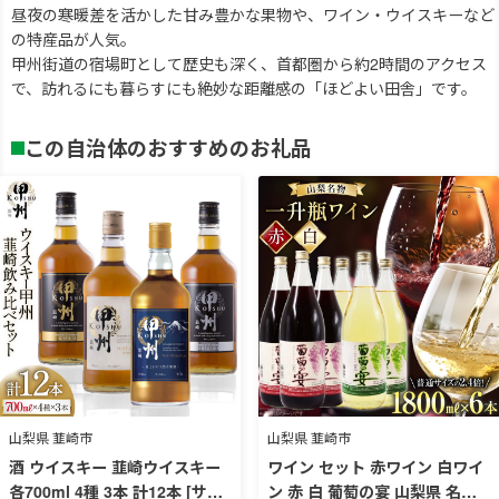
昼夜の寒暖差を活かした甘み豊かな果物や、ワイン・ウイスキーなど
の特産品が人気。
甲州街道の宿場町として歴史も深く、首都圏から約2時間のアクセス
で、訪れるにも暮らすにも絶妙な距離感の「ほどよい田舎」です。
この自治体のおすすめのお礼品
山梨県 韮崎市
山梨県 韮崎市
酒 ウイスキー 韮崎ウイスキー
ワイン セット 赤ワイン 白ワイ
各700ml 4種 3本 計12本 [サン.
ン 赤 白 葡萄の宴 山梨県 名物