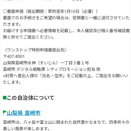
◯書面申請（提出期限：寄附翌年1月10日（必着））
書面でのお手続きをご希望の場合は、受領書と一緒に送付させていた
だきます。
お届けする申請書へ必要情報を記載し、本人確認及び個人番号確認書
類と併せてご提出ください。
〈ワンストップ特例申請書提出先〉
〒407-8501
山梨県韮崎市水神（すいじん）一丁目３番１号
韮崎市 デジタル戦略課 シティプロモーション担当 宛
※封筒へ差出人様の「氏名・住所」をご記載の上、ご提出をお願いい
たします。
この自治体について
山梨県 韮崎市
韮崎市は、八ヶ岳や富士山に囲まれた自然豊かなまちで、四季折々の
美しい風景が楽しめます。