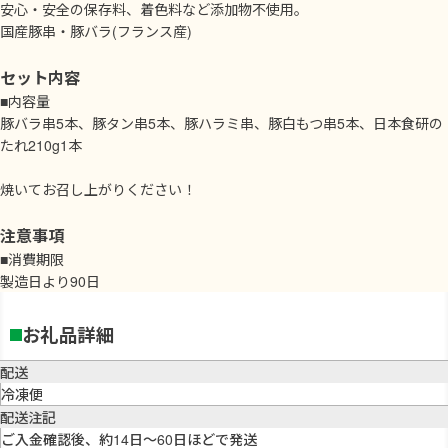
安心・安全の保存料、着色料など添加物不使用。
国産豚串・豚バラ(フランス産)
セット内容
■内容量
豚バラ串5本、豚タン串5本、豚ハラミ串、豚白もつ串5本、日本食研の
たれ210g1本
焼いてお召し上がりください！
注意事項
■消費期限
製造日より90日
お礼品詳細
配送
冷凍便
配送注記
ご入金確認後、約14日〜60日ほどで発送