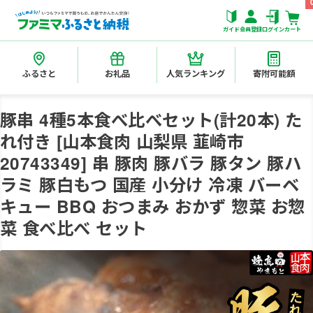
ガイド
会員登録
ログイン
カート
ふるさと
お礼品
人気ランキング
寄附可能額
豚串 4種5本食べ比べセット(計20本) た
れ付き [山本食肉 山梨県 韮崎市
20743349] 串 豚肉 豚バラ 豚タン 豚ハ
ラミ 豚白もつ 国産 小分け 冷凍 バーベ
キュー BBQ おつまみ おかず 惣菜 お惣
菜 食べ比べ セット