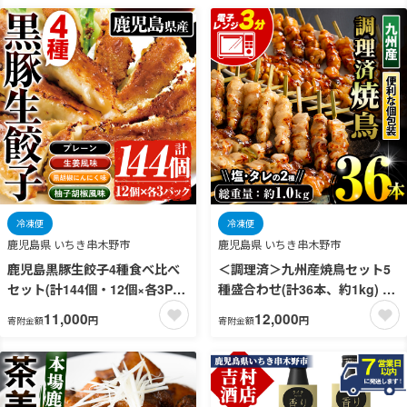
冷凍便
冷凍便
鹿児島県 いちき串木野市
鹿児島県 いちき串木野市
鹿児島黒豚生餃子4種食べ比べ
＜調理済＞九州産焼鳥セット5
セット(計144個・12個×各3P)
種盛合わせ(計36本、約1kg) 国
国産 九州産 鹿児島県産 黒豚 餃
産 九州産 国産鶏 鶏肉 焼き鳥
11,000
12,000
円
円
寄附金額
寄附金額
子 ギョウザ おかず 惣菜 弁当
焼鳥 加工品 惣菜 おかず おつま
焼くだけ 小分け 簡単 時短 詰合
み もも ももねぎ とり皮 ぼんじ
せ 詰め合わせ 冷凍 冷凍食品
り ひな 冷凍 小分け 味付き 時
【鹿児島協同食品】【00-008-
短【サンクスフーズ】【00-