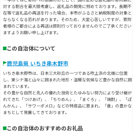
対する割合を最大限考慮し、返礼品の開発に努めております。長期不
在等で返礼品の再送を行った場合、本市がふるさと納税制度の対象と
ならなくなる恐れがあります。そのため、大変心苦しいですが、寄附
者様のご都合による再送は原則行っておりませんのでご了承ください
ますようお願い申し上げます。
この自治体について
鹿児島県 いちき串木野市
いちき串木野市は、日本三大砂丘の一つである吹上浜の北端に位置
し、東シナ海と山々に囲まれた地形・温暖な気候など豊かな自然に囲
まれています。
その豊かな自然と先人の優れた技術とたゆみない努力により受け継が
れてきた「つけあげ」、「ちりめん」、「まぐろ」、「焼酎」、「ぽ
んかん」、「サワーポメロ」などの特産品に恵まれ、「食」の豊かな
まちとして発展してきております。
この自治体のおすすめのお礼品