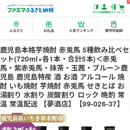
ガイド
会員登録
ログイン
カート
ふるさと
お礼品
人気ランキング
寄附可能額
鹿児島本格芋焼酎 赤兎馬 5種飲み比べセ
ット(720ml×各1本・合計5本)＜赤兎
馬・紫赤兎馬・抹茶・玉茜・ブルー＞鹿
児島 鹿児島特産 酒 お酒 アルコール 焼
酎 いも焼酎 芋焼酎 赤兎馬 せきとば お
湯割り 水割り 炭酸割り ロック 晩酌 常
温 常温配送 【夢酒店】【99-026-37】