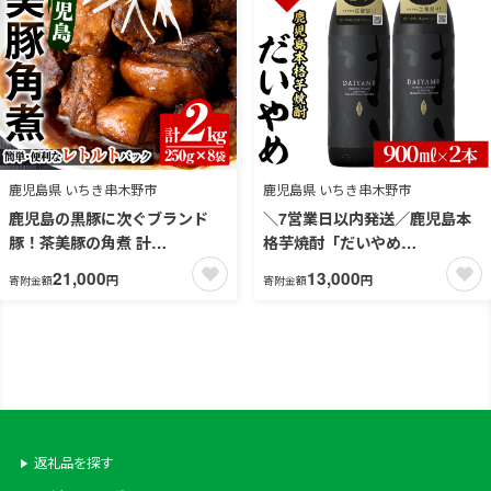
10】
079-02】
鹿児島県 いちき串木野市
鹿児島県 いちき串木野市
鹿児島の黒豚に次ぐブランド
＼7営業日以内発送／鹿児島本
豚！茶美豚の角煮 計
格芋焼酎「だいやめ
2kg(250g×8パック) 国産 国産
(DAIYAME)」(900ml×2本) 国
21,000
13,000
円
円
寄附金額
寄附金額
豚 九州産 茶美豚 チャーミート
産 九州産 鹿児島 濱田酒造 酒
ン 豚肉 角煮 惣菜 加工品 おか
焼酎 芋焼酎 ライチ お湯割り 家
ず 弁当 小分け 常温 常温保存
飲み 人気 セット【吉村酒店】
【鹿児島協同食品】【00-008-
【99-003-04】
18】
返礼品を探す