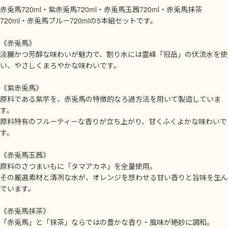
赤兎馬720ml・紫赤兎馬720ml・赤兎馬玉茜720ml・赤兎馬抹茶
720ml・赤兎馬ブルー720mlの5本組セットです。
《赤兎馬》
淡麗かつ芳醇な味わいが魅力で、割り水には霊峰「冠岳」の伏流水を使
い、やさしくまろやかな味わいです。
《紫赤兎馬》
原料である紫芋を、赤兎馬の特徴的なろ過方法を用いて製造していま
す。
原料特有のフルーティーな香りが立ち上がり、甘くふくよかな味わいで
す。
《赤兎馬玉茜》
原料のさつまいもに「タマアカネ」を全量使用。
その厳選素材と清冽な水が、オレンジを想わせる甘い香りと旨味を生ん
でいます。
《赤兎馬抹茶》
「赤兎馬」と「抹茶」ならではの豊かな香り・風味が絶妙に調和。