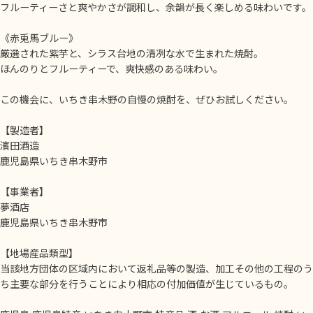
フルーティーさと爽やかさが調和し、余韻が長く楽しめる味わいです。
《赤兎馬ブルー》
厳選された紫芋と、シラス台地の清冽な水で生まれた焼酎。
ほんのりとフルーティーで、爽快感のある味わい。
この機会に、いちき串木野の自慢の焼酎を、ぜひお試しください。
【製造者】
濱田酒造
鹿児島県いちき串木野市
【事業者】
夢酒店
鹿児島県いちき串木野市
【地場産品類型】
当該地方団体の区域内において返礼品等の製造、加工その他の工程のう
ち主要な部分を行うことにより相応の付加価値が生じているもの。