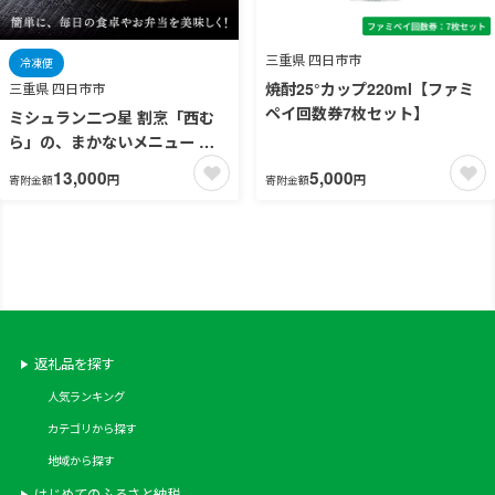
三重県 四日市市
冷凍便
焼酎25°カップ220ml【ファミ
三重県 四日市市
ペイ回数券7枚セット】
ミシュラン二つ星 割烹「西む
ら」の、まかないメニュー 旨
鶏焼（うまとりやき）西京味噌
13,000
5,000
円
円
寄附金額
寄附金額
味 モモ肉（国産）
1kg（200g×5パック）│鶏肉 小
分け パック 味付け 西京白味噌
和食 弁当 おかず 焼くだけ
返礼品を探す
人気ランキング
カテゴリから探す
地域から探す
はじめてのふるさと納税