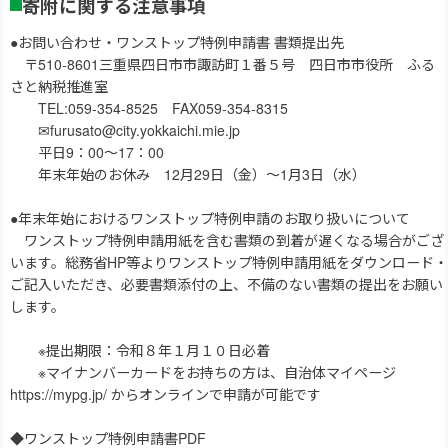
寄附に関する注意事項
●お問い合わせ・ワンストップ特例申請書 書類提出先
〒510-8601三重県四日市市諏訪町１番５号 四日市市役所 ふる
さと納税推進室
TEL:059-354-8525 FAX059-354-8315
✉furusato@city.yokkaichi.mie.jp
平日9：00～17：00
年末年始のお休み 12月29日（金）～1月3日（水）
●年末年始におけるワンストップ特例申請のお取り扱いについて
ワンストップ特例申請用紙を含む書類の到着が遅くなる場合がござ
います。総務省HP等よりワンストップ特例申請用紙をダウンロード・
ご記入いただき、必要書類添付の上、不備のない書類の提出をお願い
します。
※提出期限：令和８年１月１０日必着
※マイナンバーカードをお持ちの方は、自治体マイページ
https://mypg.jp/ からオンラインで申請が可能です
◆ワンストップ特例申請書PDF