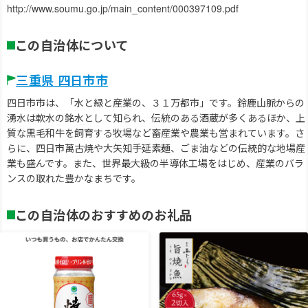
http://www.soumu.go.jp/main_content/000397109.pdf
この自治体について
三重県 四日市市
四日市市は、「水と緑と産業の、３１万都市」です。鈴鹿山脈からの
湧水は軟水の銘水として知られ、伝統のある酒蔵が多くあるほか、上
質な黒毛和牛を飼育する牧場など畜産業や農業も営まれています。さ
らに、四日市萬古焼や大矢知手延素麺、ごま油などの伝統的な地場産
業も盛んです。また、世界最大級の半導体工場をはじめ、産業のバラ
ンスの取れた豊かなまちです。
この自治体のおすすめのお礼品