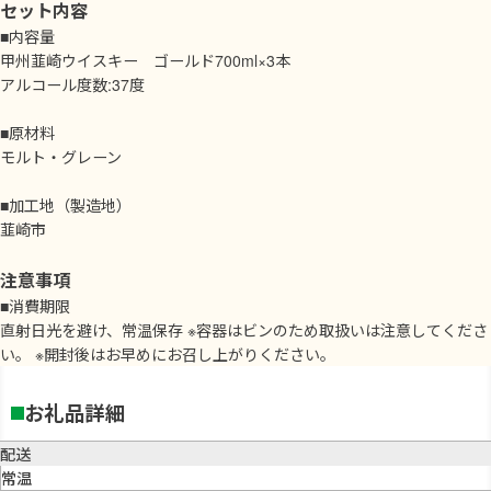
セット内容
■内容量
甲州韮崎ウイスキー ゴールド700ml×3本
アルコール度数:37度
■原材料
モルト・グレーン
■加工地（製造地）
韮崎市
注意事項
■消費期限
直射日光を避け、常温保存 ※容器はビンのため取扱いは注意してくださ
い。 ※開封後はお早めにお召し上がりください。
お礼品詳細
配送
常温