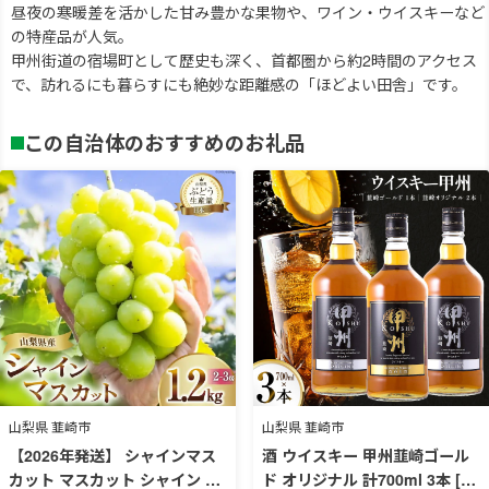
昼夜の寒暖差を活かした甘み豊かな果物や、ワイン・ウイスキーなど
の特産品が人気。
甲州街道の宿場町として歴史も深く、首都圏から約2時間のアクセス
で、訪れるにも暮らすにも絶妙な距離感の「ほどよい田舎」です。
この自治体のおすすめのお礼品
山梨県 韮崎市
山梨県 韮崎市
【2026年発送】 シャインマス
酒 ウイスキー 甲州韮崎ゴール
カット マスカット シャイン ブ
ド オリジナル 計700ml 3本 [