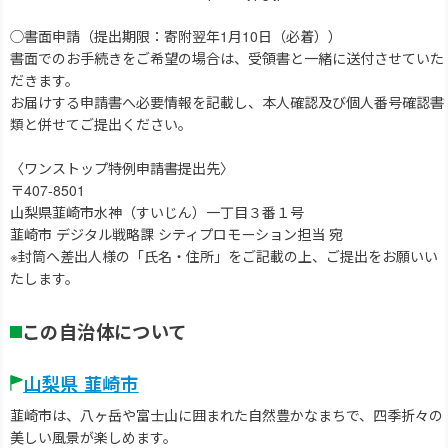
◯書面申請（提出期限：寄附翌年1月10日（必着））
書面でのお手続きをご希望の場合は、受領書と一緒に送付させていた
だきます。
お届けする申請書へ必要情報を記載し、本人確認及び個人番号確認書
類と併せてご提出ください。
〈ワンストップ特例申請書提出先〉
〒407-8501
山梨県韮崎市水神（すいじん）一丁目３番１号
韮崎市 デジタル戦略課 シティプロモーション担当 宛
※封筒へ差出人様の「氏名・住所」をご記載の上、ご提出をお願いい
たします。
この自治体について
山梨県 韮崎市
韮崎市は、八ヶ岳や富士山に囲まれた自然豊かなまちで、四季折々の
美しい風景が楽しめます。