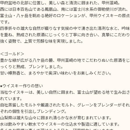
甲府盆地の北部に位置し、美しい森と清流に囲まれた、甲州韮崎。
西には日本百名山である鳳凰山、南には富士川水系の御勅使川が流れ、
富士山・八ヶ岳を眺める絶好のロケーションが、甲州ウイスキーの原点
です。
四季折々の雄大な自然が織りなす気候の中で湧き出た清冽な水と、吟味
を重ね、熟成された原酒にじっくりと丁寧に向き合い、真摯にこだわり
抜く姿勢で、上質で芳醇な味を実現しました。
＜ゴールド＞
豊かな緑が広がる八ケ岳の麓、甲州韮崎の地でこだわりぬいた原酒をじ
っくりと熟成、ブレンドしました。
甘い樽熟香と、まろやかで奥深い味わいをお楽しみください。
●ウイスキー作りの想い
当社ウイスキーは、美しい自然に囲まれ、富士山が望める地で生み出さ
れています。
自社蒸留したモルトや厳選されたモルト、グレーンをブレンダーがそれ
ぞれの個性を引出しブレンディング。
山梨県は雄大な山々に囲まれ清らかな水が育むまれています。
水は飲みやすい軟水でウイスキーの仕込水や製造に適しています。