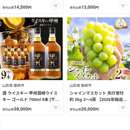
ドウ ぶどう フルーツ 果物 葡萄
サン.フーズ 山梨県 韮崎市
14,500
13,000
円
円
寄附金額
寄附金額
種無し 1.2kg (2〜3房) 朝採れ
20742722 ] 甲州韮崎 ウィスキ
1.2キロ 高品質 厳選 産地直送
ー ボトル 飲み比べ 詰合せ セッ
季節限定 数量限定 期間限定発
ト ハイボール 酒 お酒 アルコー
送 [OUTTA REACH JAPAN 山
ル 37％ ギフト 送料無料 ふる
梨県 韮崎市 20742860]
さと納税
山梨県 韮崎市
山梨県 韮崎市
酒 ウイスキー 甲州韮崎ウイス
シャインマスカット 先行受付
キー ゴールド 700ml 9本 [サ
約 2kg 3～4房 【2026年発送】
ン.フーズ 山梨県 韮崎市
[OUTTA REACH JAPAN 山梨
38,000
20,000
円
円
寄附金額
寄附金額
20744948] ウィスキー ボトル
県 韮崎市 20742972] マスカッ
ハイボール お酒 酒 洋酒 晩酌
ト シャイン ぶどう ブドウ 葡萄
アルコール 37％ セット 甲州
厳選 2キロ 産地直送 フルーツ