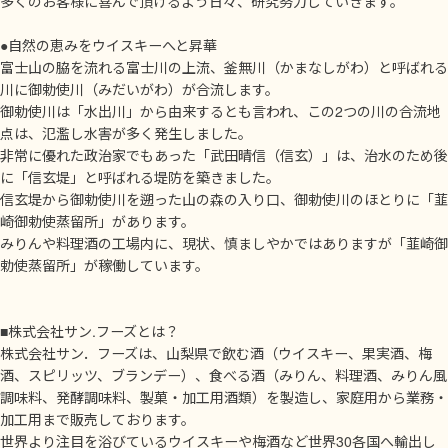
多くのお客様に喜んで頂けるよう日々、研究努力していきます。
●自然の恵みをウイスキーへと昇華
富士山の脇を流れる富士川の上流、釜無川（かまなしがわ）と呼ばれる
川に御勅使川（みだいがわ）が合流します。
御勅使川は「水出川」から由来するとも言われ、この2つの川の合流地
点は、氾濫し水害が多く発生しました。
非常に優れた政治家でもあった「武田晴信（信玄）」は、治水のため後
に「信玄堤」と呼ばれる堤防を築きました。
信玄堤から御勅使川を遡った山の森の入り口、御勅使川のほとりに「韮
崎御勅使蒸留所」があります。
みりんや料理酒の工場内に、現状、慎ましやかではありますが「韮崎御
勅使蒸留所」が稼働しています。
■株式会社サン.フーズとは？
株式会社サン．フーズは、山梨県で飲む酒（ウイスキー、果実酒、梅
酒、スピリッツ、ブランデー）、食べる酒（みりん、料理酒、みりん風
調味料、発酵調味料、製菓・加工用酒類）を製造し、家庭用から業務・
加工用まで販売しております。
世界より注目を浴びているウイスキーや梅酒など世界30各国へ輸出し