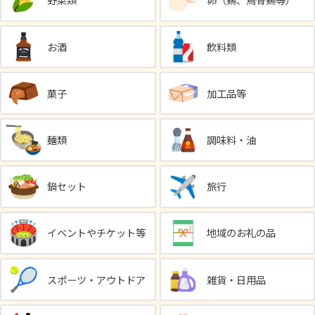
野菜類
卵（鶏、烏骨鶏等）
お酒
飲料類
菓子
加工品等
麺類
調味料・油
鍋セット
旅行
イベントやチケット等
地域のお礼の品
スポーツ・アウトドア
雑貨・日用品