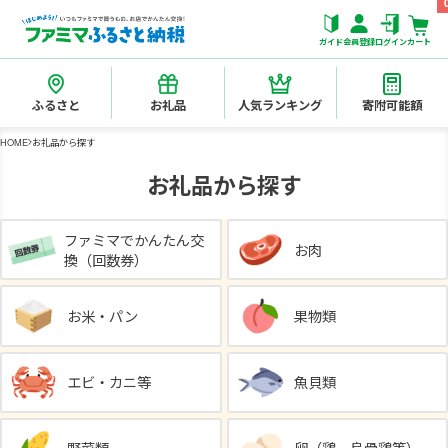
ガイド
会員登録
ログイン
カート
ふるさと
お礼品
人気ランキング
寄附可能額
HOME
お礼品から探す
お礼品から探す
ファミマでかんたん交
お肉
換（回数券）
お米・パン
果物類
エビ・カニ等
魚貝類