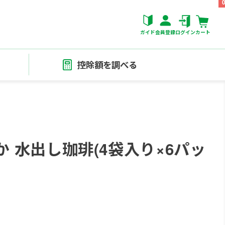
ガイド
会員登録
ログイン
カート
控除額を調べる
やか 水出し珈琲(4袋入り×6パッ