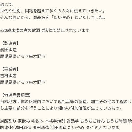
通じて、
世代や性別、国籍を超えて多くの人々に伝えていきたい。
そんな思いから、商品名を「だいやめ」といたしました。
※20歳未満の者の飲酒は法律で禁止されています
【製造者】
濱田酒造
鹿児島県いちき串木野市
【事業者】
吉村酒店
鹿児島県いちき串木野市
【地場産品類型】
当該地方団体の区域内において返礼品等の製造、加工その他の工程のう
ち主要な部分を行うことにより相応の付加価値が生じているもの。
炭酸割り 家飲み 宅飲み 本格芋焼酎 香熟芋 おうちごはん おうち時間 晩
酌 乾杯 濵田酒造 濱田酒造 浜田酒造 だいやめ ダイヤメ だいあめ