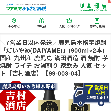
ガイド
会員登録
ログイン
カート
ふるさと
お礼品
人気ランキング
寄附可能額
＼7営業日以内発送／鹿児島本格芋焼酎
「だいやめ(DAIYAME)」(900ml×2本)
国産 九州産 鹿児島 濱田酒造 酒 焼酎 芋
焼酎 ライチ お湯割り 家飲み 人気 セッ
ト【吉村酒店】【99-003-04】