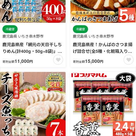
冷蔵便
冷蔵便
鹿児島県 いちき串木野市
鹿児島県 いちき串木野市
鹿児島県産「網元の天日干しち
鹿児島県産！かんばのさつま揚
りめん(計400g・50g×8袋)」
げ詰合せ(全5種・化粧箱入り)
直送 新鮮 鮮度 国産 しらす シ
(KB-8) さつまあげ つけあげ つ
11,000
15,000
円
円
寄附金額
寄附金額
ラス じゃこ直送 魚 魚介類 さか
け揚げ 食べ比べ 郷土料理 贈答
な 小魚 カルシウム【大久保水
ギフト【勘場蒲鉾店】【00-
産】【00-007-01】
018-01】