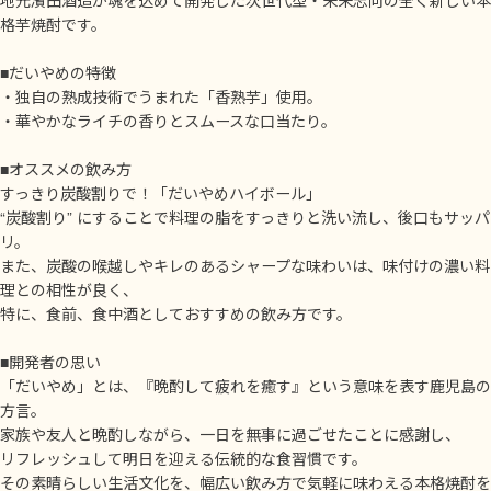
格芋焼酎です。
■だいやめの特徴
・独自の熟成技術でうまれた「香熟芋」使用。
・華やかなライチの香りとスムースな口当たり。
■オススメの飲み方
すっきり炭酸割りで！「だいやめハイボール」
“炭酸割り” にすることで料理の脂をすっきりと洗い流し、後口もサッパ
リ。
また、炭酸の喉越しやキレのあるシャープな味わいは、味付けの濃い料
理との相性が良く、
特に、食前、食中酒としておすすめの飲み方です。
■開発者の思い
「だいやめ」とは、『晩酌して疲れを癒す』という意味を表す鹿児島の
方言。
家族や友人と晩酌しながら、一日を無事に過ごせたことに感謝し、
リフレッシュして明日を迎える伝統的な食習慣です。
その素晴らしい生活文化を、幅広い飲み方で気軽に味わえる本格焼酎を