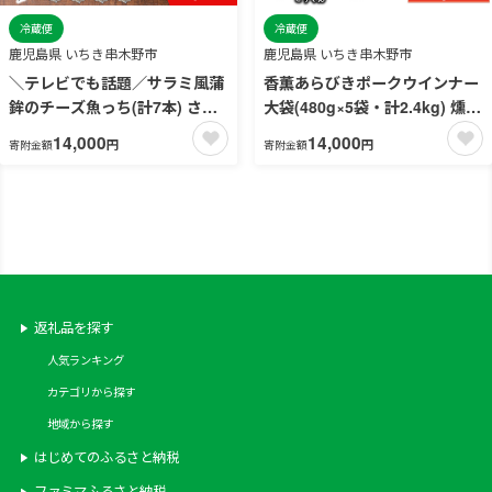
冷蔵便
冷蔵便
鹿児島県 いちき串木野市
鹿児島県 いちき串木野市
＼テレビでも話題／サラミ風蒲
香薫あらびきポークウインナー
鉾のチーズ魚っち(計7本) さつ
大袋(480g×5袋・計2.4kg) 燻製
ま揚げ さつまあげ つけ揚げ 魚
ウィンナー ソーセージ 豚 肉 惣
14,000
14,000
円
円
寄附金額
寄附金額
すり身 黒こしょう 黒コショウ
菜 おかず 大袋【プリマハム】
ガーリック サラミ おつまみ 晩
【00-009-13】
酌 おかず 惣菜【浜崎蒲鉾店】
【00-001-03】
返礼品を探す
人気ランキング
カテゴリから探す
地域から探す
はじめてのふるさと納税
ファミマふるさと納税