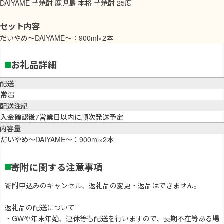
DAIYAME 芋焼酎 鹿児島 本格 芋焼酎 25度
セット内容
だいやめ〜DAIYAME〜：900ml×2本
お礼品詳細
配送
常温
配送注記
入金確認後7営業日以内に順次発送予定
内容量
だいやめ〜DAIYAME〜：900ml×2本
寄附に関する注意事項
寄附申込みのキャンセル、返礼品の変更・返品はできません。
返礼品の配送について
・GWや年末年始、連休等も配送を行いますので、長期不在等ある場