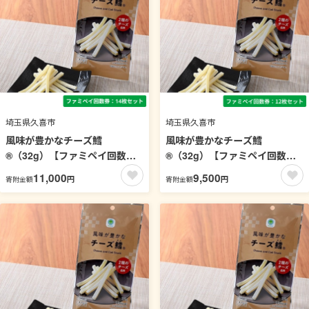
埼玉県久喜市
埼玉県久喜市
風味が豊かなチーズ鱈
風味が豊かなチーズ鱈
®（32g）【ファミペイ回数券
®（32g）【ファミペイ回数券
14枚セット】
12枚セット】
11,000
9,500
円
円
寄附金額
寄附金額