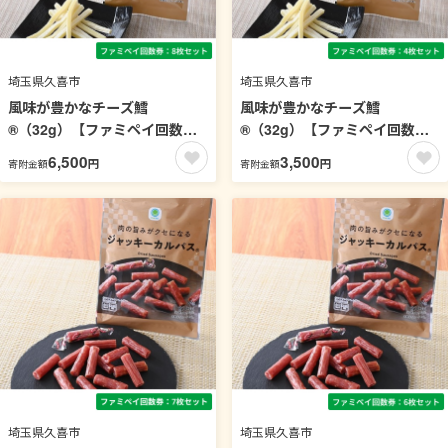
埼玉県久喜市
埼玉県久喜市
風味が豊かなチーズ鱈
風味が豊かなチーズ鱈
®（32g）【ファミペイ回数券8
®（32g）【ファミペイ回数券4
枚セット】
枚セット】
6,500
3,500
円
円
寄附金額
寄附金額
埼玉県久喜市
埼玉県久喜市