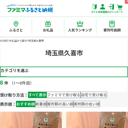
ガイド
会員登録
ログイン
カート
ふるさと
お礼品
人気ランキング
寄附可能額
HOME
お礼品から探す
埼玉県久喜市
埼玉県久喜市
カテゴリを選ぶ
8
件
（1～8件目）
受け取り方法：
すべて表示
ファミマで受け取る
自宅で受け取る
表示順：
おすすめ順
新着順
寄附額の高い順
寄附額の低い順