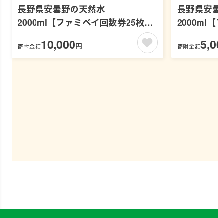
長野県安曇野の天然水
長野県安
2000ml【ファミペイ回数券25枚セ
2000m
ット】
ット】
10,000
5,0
円
寄附金額
寄附金額