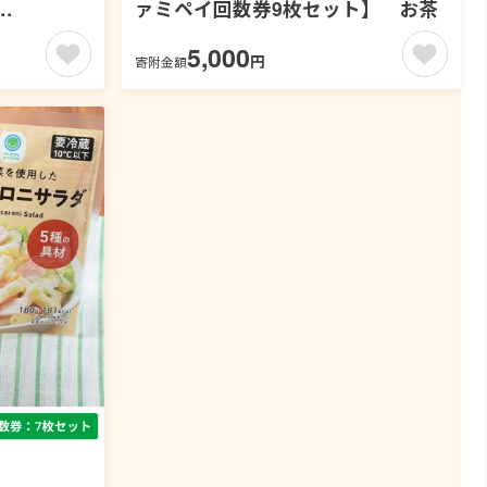
ァミペイ回数券9枚セット】 お茶
数券9枚セッ
5,000
円
寄附金額