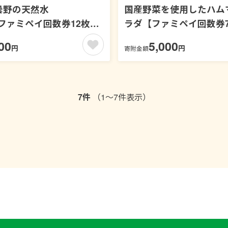
曇野の天然水
国産野菜を使用したハム
l【ファミペイ回数券12枚セ
ラダ【ファミペイ回数券
ト】
00
5,000
円
円
寄附金額
7件
（1～7件表示）