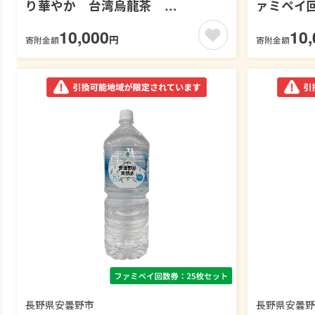
り華やか 台湾烏龍茶
ァミペイ
1000ml【ファミペイ回数券18枚セ
茶
10,000
10,
円
寄附金額
寄附金額
ット】 お茶
長野県安曇野市
長野県安曇野