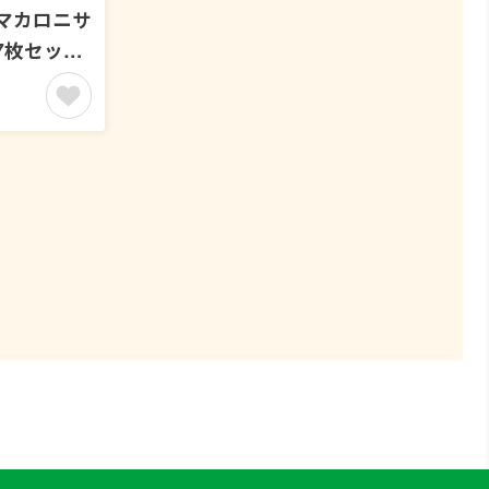
マカロニサ
7枚セッ