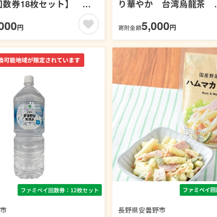
回数券18枚セット】 お
り華やか 台湾烏龍茶
1000ml【ファミペイ回
000
5,000
円
円
寄附金額
ト】 お茶
市
長野県安曇野市