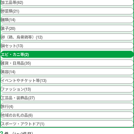
加工品等(62)
野菜類(21)
麺類(14)
菓子(20)
卵（鶏、烏骨鶏等）(12)
鍋セット(13)
エビ・カニ等(2)
雑貨・日用品(35)
美容(14)
イベントやチケット等(13)
ファッション(13)
工芸品・装飾品(27)
旅行(4)
地域のお礼の品(6)
スポーツ・アウトドア(1)
2
件
（1～2件目）