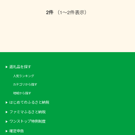
ー BBQ エビフライ 天ぷら 刺
焼き バーベキュー BBQ エビフ
2件
（1～2件表示）
身 お刺身 冷凍【ヒガシマル】
ライ 天ぷら 刺身 お刺身 冷凍
【00-118-02】
【ヒガシマル】【00-118-01】
返礼品を探す
人気ランキング
カテゴリから探す
地域から探す
はじめてのふるさと納税
ファミマふるさと納税
ワンストップ特例制度
確定申告