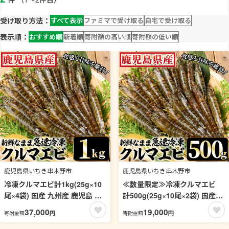
受け取り方法：
すべて表示
ファミマで受け取る
自宅で受け取る
表示順：
おすすめ順
新着順
寄附額の高い順
寄附額の低い順
鹿児島県いちき串木野市
鹿児島県いちき串木野市
冷凍クルマエビ計1kg(25g×10
≪数量限定≫冷凍クルマエビ
尾×4袋) 国産 九州産 鹿児島 特
計500g(25g×10尾×2袋) 国産
産品 特産 車海老 くるまえび 活
九州産 鹿児島 特産品 特産 車海
37,000
19,000
円
円
寄附金額
寄附金額
き車えび 車えび 海鮮 魚介 鍋
老 くるまえび 活き車えび 車え
お鍋 塩焼き 串焼き バーベキュ
び 海鮮 魚介 鍋 お鍋 塩焼き 串