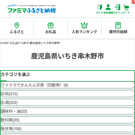
ガイド
会員登録
ログイン
カート
ふるさと
お礼品
人気ランキング
寄附可能額
HOME
お礼品から探す
鹿児島県いちき串木野市
鹿児島県いちき串木野市
カテゴリを選ぶ
ファミマでかんたん交換（回数券）(6)
お肉(213)
お酒(222)
調味料・油(23)
飲料類(25)
魚貝類(100)