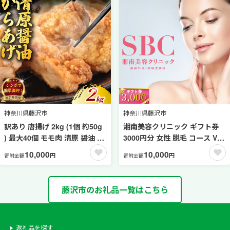
食事券 食事チケット 食事クー
ポン グルメ 利用券 商品券 チケ
ット 食べ物以外 日本料理 料亭
ランチ 昼食 旅行 観光 鉄板焼
トラベル 関東 隠れ里 車屋 神奈
川 湘南 藤沢
神奈川県藤沢市
神奈川県藤沢市
訳あり 唐揚げ 2kg (1個 約50g
湘南美容クリニック ギフト券
) 最大40個 モモ肉 清原 醤油 か
3000円分 女性 脱毛 コース VIO
ら揚げ レンジ 簡単調理 冷凍 鶏
SBC 藤沢院 美容クリニック 医
10,000
10,000
円
円
寄附金額
寄附金額
唐揚げ 鶏の唐揚げ 鶏のから揚
療 レーザー 美容 びよう ビヨウ
げ からあげ 肉 カラアゲ
美 美白 美肌 ケア エステ サロ
karaage 揚げ物 ザンギ 竜田揚
ン 施術 レーザー ボディケア フ
藤沢市のお礼品一覧はこちら
げ 鶏肉 とりにく モモ 肉汁 特
ェシャルケア 食べ物以外 ムダ
性ダレ 不揃い 冷凍食品 おつま
毛処理 ご利用券 利用券 チケッ
み 10000円 レンチン 弁当 加納
ト 券 体験チケット 体験 医療法
食堂 神奈川 湘南 藤沢
人社団孝和会 神奈川 湘南 藤沢
返礼品を探す