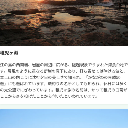
稚児ヶ淵
江の島の西南端、岩屋の周辺に広がる、隆起現象でうまれた海食台地で
す。屏風のように連なる断崖の真下にあり、打ち寄せては砕ける波と、
富士山の向こうに沈む夕日の美しさで知られ、「かながわの景勝50
選」にも選ばれています。磯釣りの名所としても知られ、休日には多く
の太公望でにぎわっています。稚児ヶ淵の名前は、かつて稚児の白菊が
ここから身を投げたことから付いたといわれています。