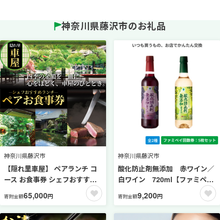
神奈川県藤沢市のお礼品
神奈川県藤沢市
神奈川県藤沢市
【隠れ里車屋】 ペアランチ コ
酸化防止剤無添加 赤ワイン／
ース お食事券 シェフおすすめ
白ワイン 720ml【ファミペイ
コース 料亭 会席 懐石 料理 レ
回数券5枚セット】
65,000
9,200
円
円
寄附金額
寄附金額
ストラン 食事 商品券 鉄板焼き
ランチ券 お料理 和食 食事券 お