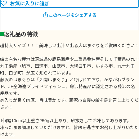
お気に入りに追加
このページをシェアする
返礼品の特徴
超特大サイズ！！！美味しい出汁が出る大はまぐりをご賞味ください！
蛤の有名な産地は茨城県の鹿島灘産や三重県桑名産そして千葉県の九十
九里浜産（旭市、匝瑳市、山武市、大網白里市、いすみ市、九十九里
町、白子町）が広く知られています。
藤沢のはまぐりは「湘南はまぐり」と呼ばれており、かながわブラン
ド、JF全漁連プライドフィッシュ、藤沢特産品に認定される藤沢の名
産品です。
身入りが良く肉厚、旨味豊かです。藤沢市自慢の蛤を是非召し上りくだ
さい！
1個幅10cm以上重さ250g以上あり、砂抜きして冷凍してあります。
凍ったまま調理していただけますと、旨味を逃さずお召し上がりいただ
けます。