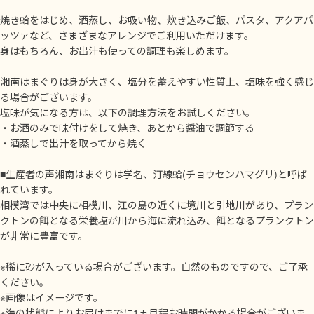
焼き蛤をはじめ、酒蒸し、お吸い物、炊き込みご飯、パスタ、アクアパ
ッツァなど、さまざまなアレンジでご利用いただけます。
身はもちろん、お出汁も使っての調理も楽しめます。
湘南はまぐりは身が大きく、塩分を蓄えやすい性質上、塩味を強く感じ
る場合がございます。
塩味が気になる方は、以下の調理方法をお試しください。
・お酒のみで味付けをして焼き、あとから醤油で調節する
・酒蒸しで出汁を取ってから焼く
■生産者の声湘南はまぐりは学名、汀線蛤(チョウセンハマグリ)と呼ば
れています。
相模湾では中央に相模川、江の島の近くに境川と引地川があり、プラン
クトンの餌となる栄養塩が川から海に流れ込み、餌となるプランクトン
が非常に豊富です。
※稀に砂が入っている場合がございます。自然のものですので、ご了承
ください。
※画像はイメージです。
※海の状態によりお届けまでに1ヵ月程お時間がかかる場合がございま