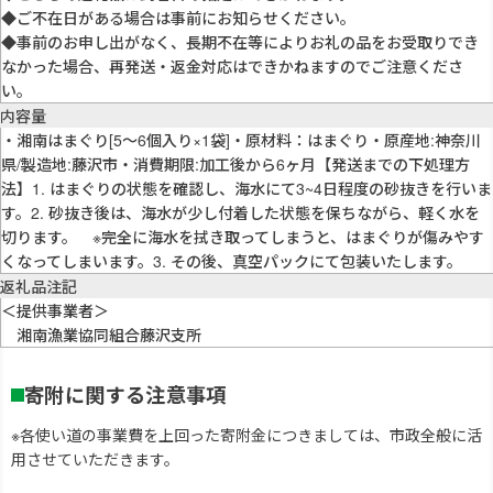
◆ご不在日がある場合は事前にお知らせください。
◆事前のお申し出がなく、長期不在等によりお礼の品をお受取りでき
なかった場合、再発送・返金対応はできかねますのでご注意くださ
い。
内容量
・湘南はまぐり[5～6個入り×1袋]・原材料：はまぐり・原産地:神奈川
県/製造地:藤沢市・消費期限:加工後から6ヶ月【発送までの下処理方
法】1. はまぐりの状態を確認し、海水にて3~4日程度の砂抜きを行いま
す。2. 砂抜き後は、海水が少し付着した状態を保ちながら、軽く水を
切ります。 ※完全に海水を拭き取ってしまうと、はまぐりが傷みやす
くなってしまいます。3. その後、真空パックにて包装いたします。
返礼品注記
＜提供事業者＞
湘南漁業協同組合藤沢支所
寄附に関する注意事項
※各使い道の事業費を上回った寄附金につきましては、市政全般に活
用させていただきます。