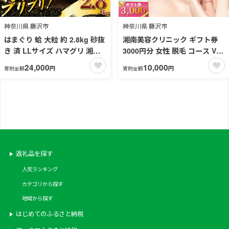
神奈川県 藤沢市
神奈川県 藤沢市
はまぐり 蛤 大粒 約 2.8kg 砂抜
湘南美容クリニック ギフト券
き 済 LLサイズ ハマグリ 湘南
3000円分 女性 脱毛 コース VIO
はまぐり 冷凍 魚介 魚貝 冷凍
SBC 藤沢院 美容クリニック 医
24,000
10,000
円
円
寄附金額
寄附金額
海鮮 水産加工品 水産品 海産物
療 レーザー 美容 びよう ビヨウ
魚 貝 だし ダシ 出汁 酒蒸し 味
美 美白 美肌 ケア エステ サロ
噌汁 酒蒸し グラタン お吸い物
ン 施術 レーザー ボディケア フ
網焼き バーベキュー BBQ 貝
ェシャルケア 食べ物以外 ムダ
kai hamaguri 江の島 江ノ島 3
毛処理 ご利用券 利用券 チケッ
月～12月中旬発送 神奈川 湘南
ト 券 体験チケット 体験 医療法
藤沢
人社団孝和会 神奈川 湘南 藤沢
返礼品を探す
人気ランキング
カテゴリから探す
地域から探す
はじめてのふるさと納税