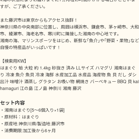
すが、ご了承ください。
また藤沢市は東京からもアクセス抜群！
神奈川県の中央南部に位置し、周囲は横浜市、鎌倉市、茅ヶ崎市、大和
市、綾瀬市、海老名市、寒川町に隣接した湘南の中心地です。
湘南の海、マリンスポーツをはじめ、新鮮な｢魚介｣や｢野菜・果物｣など
自慢の特産品がいっぱいです！
【検索用KW】
はまぐり 蛤 大粒 約 1.4kg 砂抜き 済み LLサイズ ハマグリ 湘南はまぐ
り 冷凍 魚介 魚貝 冷凍 海鮮 水産加工品 水産品 海産物 魚 貝 だし ダシ
出汁 味噌汁 酒蒸し グラタン お吸い物 網焼き バーベキュー BBQ 貝 kai
hamaguri 江の島 江ノ島 神奈川 湘南 藤沢
セット内容
・湘南はまぐり[5～6個入り×1袋]
・原材料：はまぐり
・原産地:神奈川県/製造地:藤沢市
・消費期限:加工後から6ヶ月