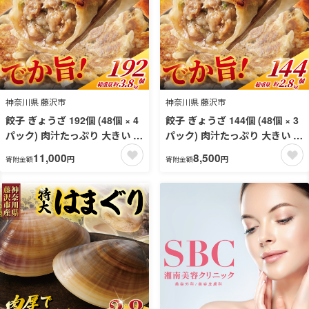
神奈川県 藤沢市
神奈川県 藤沢市
餃子 ぎょうざ 192個 (48個 × 4
餃子 ぎょうざ 144個 (48個 × 3
パック) 肉汁たっぷり 大きい 国
パック) 肉汁たっぷり 大きい 国
産 ブランド豚 ルイビ豚 小分け
産 ブランド豚 ルイビ豚 小分け
11,000
8,500
円
円
寄附金額
寄附金額
豚肉 野菜 肉 湘南餃子 湘南ぎょ
豚肉 野菜 肉 湘南餃子 湘南ぎょ
うざ 焼き餃子 gyouza ギョー
うざ 焼き餃子 gyouza ギョー
ザ 冷凍餃子 生餃子 冷凍 ご飯
ザ 冷凍餃子 生餃子 冷凍 ご飯
おかず 冷凍食品 中華 おつまみ
おかず 冷凍食品 中華 おつまみ
簡単調理 時短 簡易包装 手作り
簡単調理 時短 簡易包装 手作り
餃子 サノフーズ 神奈川 湘南 藤
餃子 サノフーズ 神奈川 湘南 藤
沢
沢