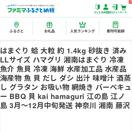
ガイド
会員登録
ログイン
カート
ふるさと
お礼品
人気ランキング
寄附可能額
はまぐり 蛤 大粒 約 1.4kg 砂抜き 済み
LLサイズ ハマグリ 湘南はまぐり 冷凍
魚介 魚貝 冷凍 海鮮 水産加工品 水産品
海産物 魚 貝 だし ダシ 出汁 味噌汁 酒蒸
し グラタン お吸い物 網焼き バーベキュ
ー BBQ 貝 kai hamaguri 江の島 江ノ
島 3月～12月中旬発送 神奈川 湘南 藤沢