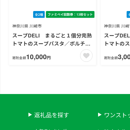
神奈川県 川崎市
神奈川県 川崎
スープDELI まるごと１個分完熟
スープDE
トマトのスープパスタ／ポルチー
トマトの
ニ香るきのこのクリームスープパ
ニ香るき
10,000
3,0
円
寄附金額
寄附金額
スタ【ファミペイ回数券13枚セッ
スタ【ファ
ト】
ト】
返礼品を探す
ワンスト