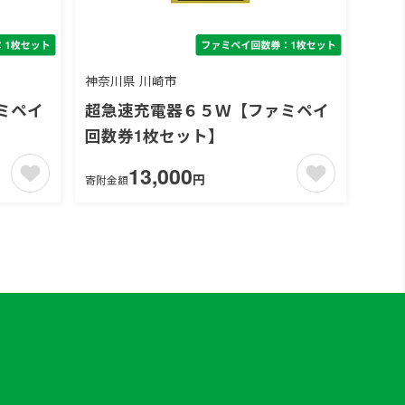
神奈川県 川崎市
ミペイ
超急速充電器６５Ｗ【ファミペイ
回数券1枚セット】
13,000
円
寄附金額