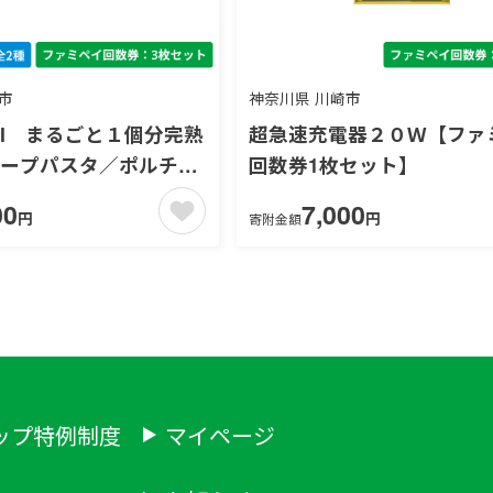
市
神奈川県 川崎市
LI まるごと１個分完熟
超急速充電器２０Ｗ【ファ
スープパスタ／ポルチー
回数券1枚セット】
のこのクリームスープパ
00
7,000
円
円
寄附金額
ミペイ回数券3枚セッ
ップ特例制度
マイページ