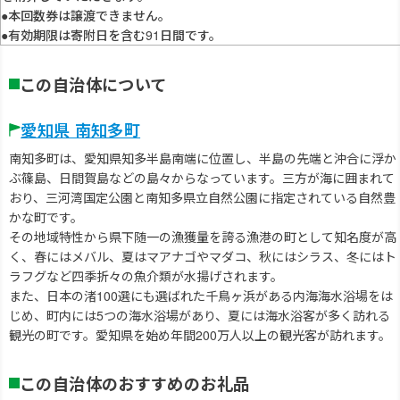
●本回数券は譲渡できません。
●有効期限は寄附日を含む91日間です。
この自治体について
愛知県 南知多町
南知多町は、愛知県知多半島南端に位置し、半島の先端と沖合に浮か
ぶ篠島、日間賀島などの島々からなっています。三方が海に囲まれて
おり、三河湾国定公園と南知多県立自然公園に指定されている自然豊
かな町です。
その地域特性から県下随一の漁獲量を誇る漁港の町として知名度が高
く、春にはメバル、夏はマアナゴやマダコ、秋にはシラス、冬にはト
ラフグなど四季折々の魚介類が水揚げされます。
また、日本の渚100選にも選ばれた千鳥ヶ浜がある内海海水浴場をは
じめ、町内には5つの海水浴場があり、夏には海水浴客が多く訪れる
観光の町です。愛知県を始め年間200万人以上の観光客が訪れます。
この自治体のおすすめのお礼品