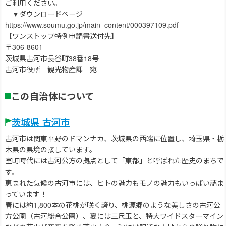
ご利用ください。
▼ダウンロードページ
https://www.soumu.go.jp/main_content/000397109.pdf
【ワンストップ特例申請書送付先】
〒306-8601
茨城県古河市長谷町38番18号
古河市役所 観光物産課 宛
この自治体について
茨城県 古河市
古河市は関東平野のドマンナカ、茨城県の西端に位置し、埼玉県・栃
木県の県境の接しています。
室町時代には古河公方の拠点として「東都」と呼ばれた歴史のまちで
す。
恵まれた気候の古河市には、ヒトの魅力もモノの魅力もいっぱい詰ま
っています！
春には約1,800本の花桃が咲く誇り、桃源郷のような美しさの古河公
方公園（古河総合公園）、夏には三尺玉と、特大ワイドスターマイン