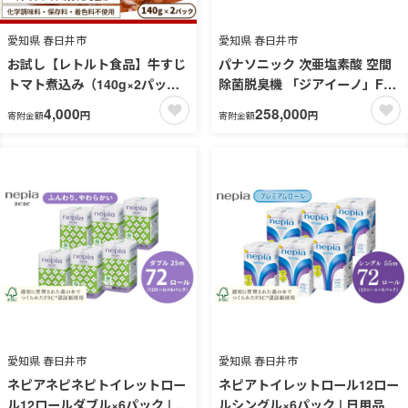
愛知県 春日井市
愛知県 春日井市
お試し【レトルト食品】牛すじ
パナソニック 次亜塩素酸 空間
トマト煮込み（140g×2パッ
除菌脱臭機 「ジアイーノ」F-
ク） | 惣菜 おかず お惣菜 おそ
ML4000B | 18畳 電化製品 生活
4,000
258,000
円
円
寄附金額
寄附金額
うざい 冷凍食品 冷凍おかず 電
家電 集じん 家電 空気清浄機 空
子レンジ レンチン 温めるだけ
間 除菌 脱臭 感染症対策 ウイル
ス ニオイ アレルギー ハウスダ
スト 花粉症 加湿 リビング ペッ
ト Panasonic ジアイーノ パナ
ソニックジアイーノ空間除菌
ジアイーノ空気清浄 ジアイー
ノ空間除菌 愛知県 春日井市
愛知県 春日井市
愛知県 春日井市
ネピアネピネピトイレットロー
ネピアトイレットロール12ロー
ル12ロールダブル×6パック | 日
ルシングル×6パック | 日用品