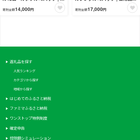
用品 消耗品 必需品 大容量 ティ
消耗品 必需品 大容量 ティッシ
14,000
17,000
円
円
寄附金額
寄附金額
ッシュ トイレットペーパー ト
ュ トイレットペーパー シング
イレットロール ダブル 無香料
ル 無香料 ストック 花粉症 花粉
ストック 花粉症 花粉 防災 備蓄
防災 備蓄 まとめ買い 全国 発送
まとめ買い 全国 発送 一人暮ら
一人暮らし nepia ネピア プレ
し nepia ネピア
ミアム
返礼品を探す
人気ランキング
カテゴリから探す
地域から探す
はじめてのふるさと納税
ファミマふるさと納税
ワンストップ特例制度
確定申告
控除額シミュレーション