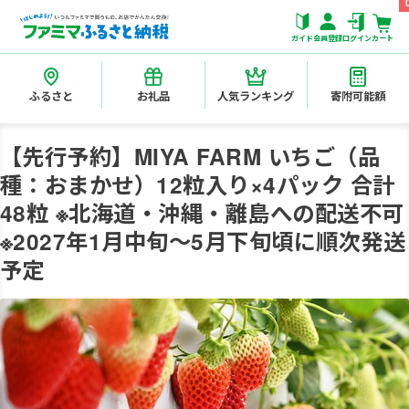
ガイド
会員登録
ログイン
カート
ふるさと
お礼品
人気ランキング
寄附可能額
【先行予約】MIYA FARM いちご（品
種：おまかせ）12粒入り×4パック 合計
48粒 ※北海道・沖縄・離島への配送不可
※2027年1月中旬～5月下旬頃に順次発送
予定