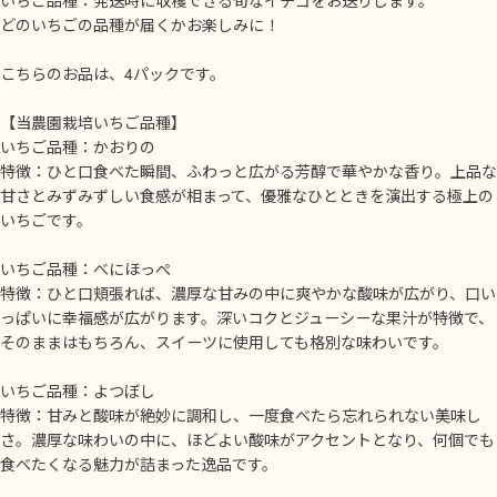
どのいちごの品種が届くかお楽しみに！
こちらのお品は、4パックです。
【当農園栽培いちご品種】
いちご品種：かおりの
特徴：ひと口食べた瞬間、ふわっと広がる芳醇で華やかな香り。上品な
甘さとみずみずしい食感が相まって、優雅なひとときを演出する極上の
いちごです。
いちご品種：べにほっぺ
特徴：ひと口頬張れば、濃厚な甘みの中に爽やかな酸味が広がり、口い
っぱいに幸福感が広がります。深いコクとジューシーな果汁が特徴で、
そのままはもちろん、スイーツに使用しても格別な味わいです。
いちご品種：よつぼし
特徴：甘みと酸味が絶妙に調和し、一度食べたら忘れられない美味し
さ。濃厚な味わいの中に、ほどよい酸味がアクセントとなり、何個でも
食べたくなる魅力が詰まった逸品です。