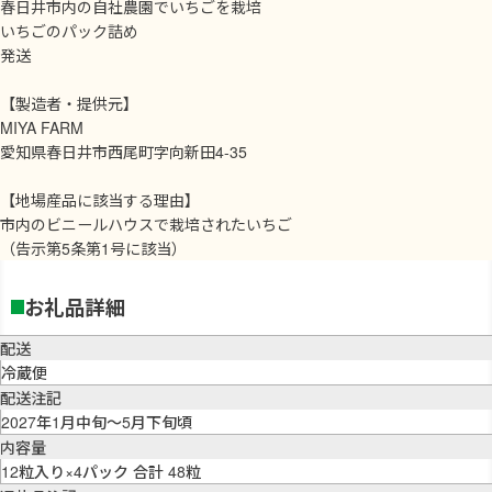
春日井市内の自社農園でいちごを栽培
いちごのパック詰め
発送
【製造者・提供元】
MIYA FARM
愛知県春日井市西尾町字向新田4-35
【地場産品に該当する理由】
市内のビニールハウスで栽培されたいちご
（告示第5条第1号に該当）
お礼品詳細
配送
冷蔵便
配送注記
2027年1月中旬～5月下旬頃
内容量
12粒入り×4パック 合計 48粒