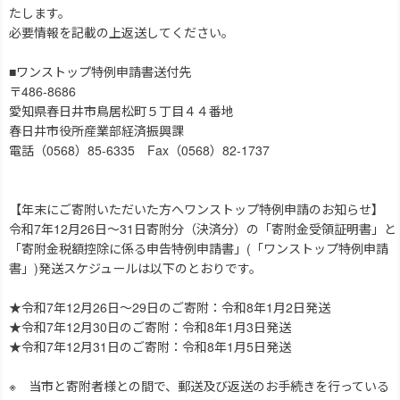
たします。
必要情報を記載の上返送してください。
■ワンストップ特例申請書送付先
〒486-8686
愛知県春日井市鳥居松町５丁目４４番地
春日井市役所産業部経済振興課
電話（0568）85-6335 Fax（0568）82-1737
【年末にご寄附いただいた方へワンストップ特例申請のお知らせ】
令和7年12月26日～31日寄附分（決済分）の「寄附金受領証明書」と
「寄附金税額控除に係る申告特例申請書」(「ワンストップ特例申請
書」)発送スケジュールは以下のとおりです。
★令和7年12月26日～29日のご寄附：令和8年1月2日発送
★令和7年12月30日のご寄附：令和8年1月3日発送
★令和7年12月31日のご寄附：令和8年1月5日発送
※ 当市と寄附者様との間で、郵送及び返送のお手続きを行っている