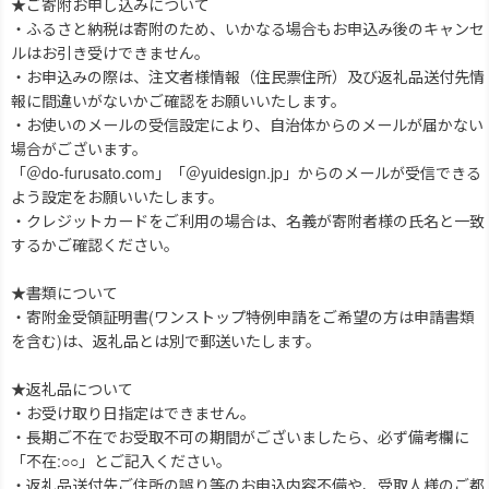
★ご寄附お申し込みについて
・ふるさと納税は寄附のため、いかなる場合もお申込み後のキャンセ
ルはお引き受けできません。
・お申込みの際は、注文者様情報（住民票住所）及び返礼品送付先情
報に間違いがないかご確認をお願いいたします。
・お使いのメールの受信設定により、自治体からのメールが届かない
場合がございます。
「＠do-furusato.com」「＠yuidesign.jp」からのメールが受信できる
よう設定をお願いいたします。
・クレジットカードをご利用の場合は、名義が寄附者様の氏名と一致
するかご確認ください。
★書類について
・寄附金受領証明書(ワンストップ特例申請をご希望の方は申請書類
を含む)は、返礼品とは別で郵送いたします。
★返礼品について
・お受け取り日指定はできません。
・長期ご不在でお受取不可の期間がございましたら、必ず備考欄に
「不在:○○」とご記入ください。
・返礼品送付先ご住所の誤り等のお申込内容不備や、受取人様のご都