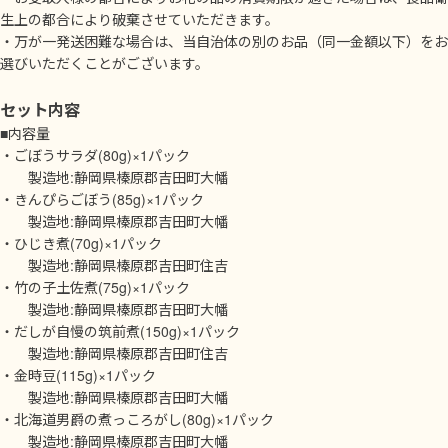
生上の都合により破棄させていただきます。
・万が一発送困難な場合は、当自治体の別のお品（同一金額以下）をお
選びいただくことがございます。
セット内容
■内容量
・ごぼうサラダ(80g)×1パック
製造地:静岡県榛原郡吉田町大幡
・きんぴらごぼう(85g)×1パック
製造地:静岡県榛原郡吉田町大幡
・ひじき煮(70g)×1パック
製造地:静岡県榛原郡吉田町住吉
・竹の子土佐煮(75g)×1パック
製造地:静岡県榛原郡吉田町大幡
・だしが自慢の筑前煮(150g)×1パック
製造地:静岡県榛原郡吉田町住吉
・金時豆(115g)×1パック
製造地:静岡県榛原郡吉田町大幡
・北海道男爵の煮っころがし(80g)×1パック
製造地:静岡県榛原郡吉田町大幡