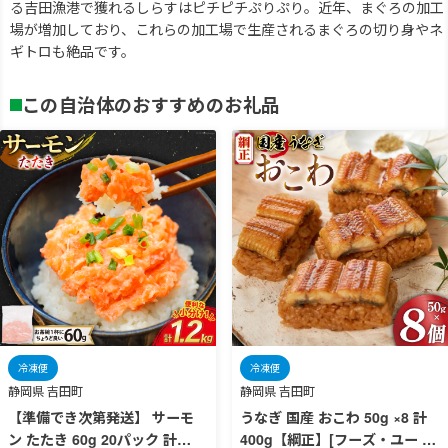
る吉田漁港で獲れるしらすはピチピチぷりぷり。近年、まぐろの加工
場が増加しており、これらの加工場で生産されるまぐろの切り身やネ
ギトロも絶品です。
この自治体のおすすめのお礼品
冷凍便
冷凍便
静岡県 吉田町
静岡県 吉田町
【準備でき次第発送】 サーモ
うなぎ 国産 おこわ 50g ×8 計
ン たたき 60g 20パック 計
400g【綱正】[フーズ・ユー 静