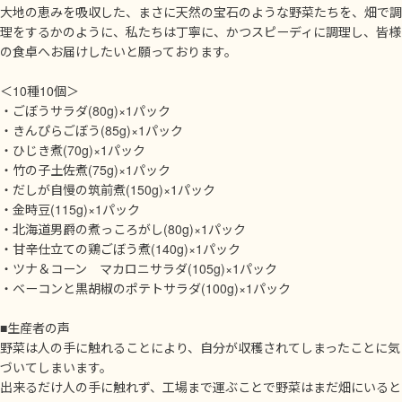
大地の恵みを吸収した、まさに天然の宝石のような野菜たちを、畑で調
理をするかのように、私たちは丁寧に、かつスピーディに調理し、皆様
の食卓へお届けしたいと願っております。
＜10種10個＞
・ごぼうサラダ(80g)×1パック
・きんぴらごぼう(85g)×1パック
・ひじき煮(70g)×1パック
・竹の子土佐煮(75g)×1パック
・だしが自慢の筑前煮(150g)×1パック
・金時豆(115g)×1パック
・北海道男爵の煮っころがし(80g)×1パック
・甘辛仕立ての鶏ごぼう煮(140g)×1パック
・ツナ＆コーン マカロニサラダ(105g)×1パック
・ベーコンと黒胡椒のポテトサラダ(100g)×1パック
■生産者の声
野菜は人の手に触れることにより、自分が収穫されてしまったことに気
づいてしまいます。
出来るだけ人の手に触れず、工場まで運ぶことで野菜はまだ畑にいると