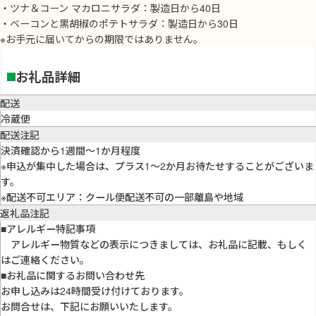
・ツナ＆コーン マカロニサラダ：製造日から40日
・ベーコンと黒胡椒のポテトサラダ：製造日から30日
※お手元に届いてからの期限ではありません。
お礼品詳細
配送
冷蔵便
配送注記
決済確認から1週間〜1か月程度
※申込が集中した場合は、プラス1〜2か月お待たせすることがございま
す。
※配送不可エリア：クール便配送不可の一部離島や地域
返礼品注記
■アレルギー特記事項
アレルギー物質などの表示につきましては、お礼品に記載、もしく
はご連絡ください。
■お礼品に関するお問い合わせ先
お申し込みは24時間受け付けております。
お問合せは、下記にお願いいたします。