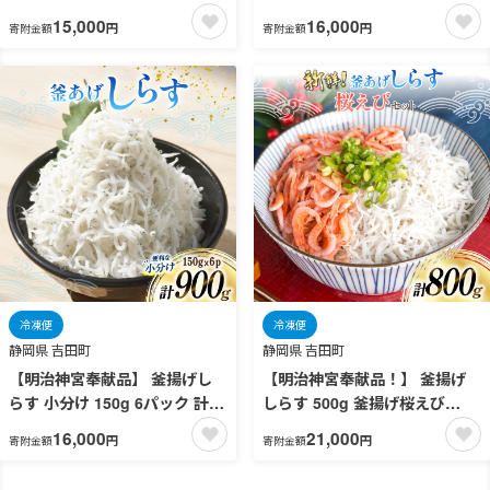
1.2kg 冷凍 小分け [トライ産業
岡県 吉田町 22424187] 鰻 ウナ
15,000
16,000
円
円
寄附金額
寄附金額
静岡県 吉田町 22424418-a] サ
ギ 蒲焼 蒲焼き 詰め合わせ 冷凍
ーモンたたき さーもん ねぎと
おにぎり 個包装 ご飯 ごはん
ろ ネギトロ 海鮮丼
冷凍便
冷凍便
静岡県 吉田町
静岡県 吉田町
【明治神宮奉献品】 釜揚げし
【明治神宮奉献品！】 釜揚げ
らす 小分け 150g 6パック 計
しらす 500g 釜揚げ桜えび
900g [丸三水産 静岡県 吉田町
300g [丸三水産 静岡県 吉田町
16,000
21,000
円
円
寄附金額
寄附金額
22424457] 冷凍 しらす シラス
22424486] シラス しらす 釜揚
釜揚げシラス
げシラス 桜エビ サクラエビ 桜