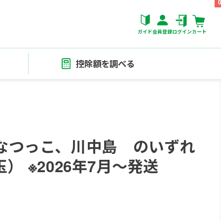
ガイド
会員登録
ログイン
カート
控除額を調べる
なつっこ、川中島 のいずれ
玉） ※2026年7月～発送