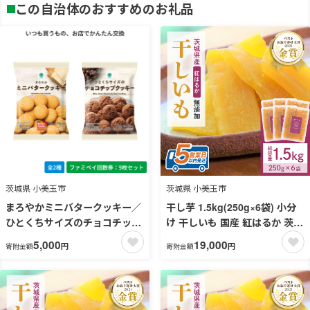
この自治体のおすすめのお礼品
茨城県 小美玉市
茨城県 小美玉市
まろやかミニバタークッキー／
干し芋 1.5kg(250g×6袋) 小分
ひとくちサイズのチョコチップ
け 干しいも 国産 紅はるか 茨城
クッキー【ファミペイ回数券9
べにはるか さつまいも サツマ
5,000
19,000
円
円
寄附金額
寄附金額
枚セット】
イモ お芋 おいも おやつ お菓子
和菓子 和スイーツ ほしいも ほ
し芋 柔らかい ダイエット スイ
ーツ 砂糖不使用 12-Ａ