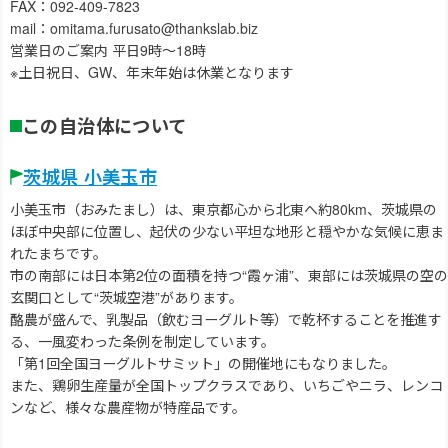
FAX：092-409-7823
mail：omitama.furusato@thankslab.biz
営業日のご案内 平日9時～18時
※土日祝日、GW、年末年始は休業となります
この自治体について
茨城県 小美玉市
小美玉市（おみたまし）は、東京都心から北東へ約80km、茨城県の
ほぼ中央部に位置し、起伏の少ない平坦な地形と穏やかな気候に恵ま
れたまちです。
市の南部には日本第2位の面積を持つ“霞ヶ浦”、東部には茨城県の空の
玄関口として“茨城空港”があります。
酪農が盛んで、乳製品（飲むヨーグルト等）で乾杯することを推進す
る、一風変わった条例を制定しています。
「第1回全国ヨーグルトサミット」の開催地にもなりました。
また、鶏卵生産量が全国トップクラスであり、いちごやニラ、レンコ
ンなど、様々な農産物が特産品です。