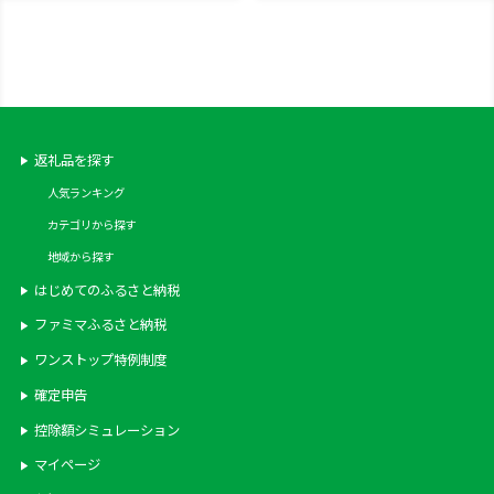
Japanese whisky プレゼント
産 洋酒 ジャパニーズ ウイスキ
ギフト 贈り物 贈答 熟成ウイス
ー 蒸溜所 家飲み 洋酒 贈答 ギ
キー アルコール ブレンデッド
フト 贈り物 父の日 カートン 箱
ウイスキー ウイスキーギフト
付
蒸溜所 晩酌 ハイボール ロック
お湯割り 水割り 家飲み モルト
グレーン ウヰスキー リットル
返礼品を探す
人気ランキング
カテゴリから探す
地域から探す
はじめてのふるさと納税
ファミマふるさと納税
ワンストップ特例制度
確定申告
控除額シミュレーション
マイページ