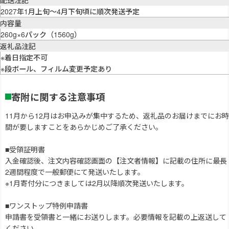
配送注記
2027年1月上旬～4月下旬頃に順次発送予定
内容量
260g×6パック（1560g）
返礼品注記
※着日指定不可
※段ボール、フィルム変更予定あり
寄附に関する注意事項
11月から12月はお申込みが集中するため、返礼品のお届けまでにお時
間が要しますことをあらかじめご了承ください。
■受領証明書
入金確認後、注文内容確認画面の【注文者情報】に記載の住所に最長
2週間程度で一般郵便にて発送いたします。
※1月寄付分につきましては2月以降順次発送いたします。
■ワンストップ特例申請書
申請書を受領書と一緒にお送りします。必要情報を記載の上返送して
ください。