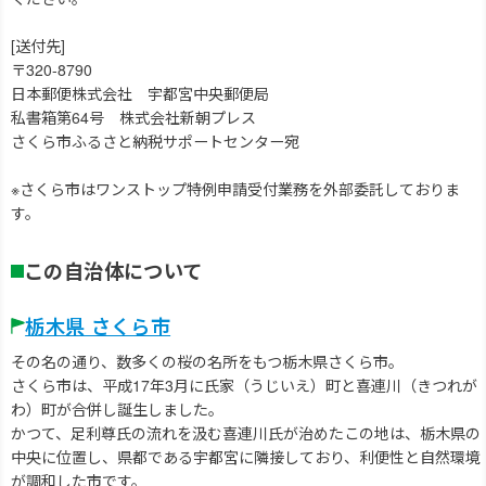
[送付先]
〒320-8790
日本郵便株式会社 宇都宮中央郵便局
私書箱第64号 株式会社新朝プレス
さくら市ふるさと納税サポートセンター宛
※さくら市はワンストップ特例申請受付業務を外部委託しておりま
す。
この自治体について
栃木県 さくら市
その名の通り、数多くの桜の名所をもつ栃木県さくら市。
さくら市は、平成17年3月に氏家（うじいえ）町と喜連川（きつれが
わ）町が合併し誕生しました。
かつて、足利尊氏の流れを汲む喜連川氏が治めたこの地は、栃木県の
中央に位置し、県都である宇都宮に隣接しており、利便性と自然環境
が調和した市です。