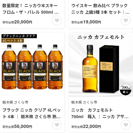
数量限定！ ニッカウヰスキー
ウイスキー 飲み比べ ブラック
フロム・ザ・バレル 500ml 箱
ニッカ 上級3種 3本 セット｜
なし ｜ 栃木県 さくら市 熟成
栃木県 さくら市 熟成 ニッカ ウ
20,000
19,000
円
円
寄附金額
寄附金額
ニッカ ウィスキー お酒 酒 国産
ィスキー お酒 酒 国産 洋酒 ウ
洋酒 国産ウイスキー
イスキー Japanese whisky プ
Japanese whisky プレゼント
レゼント ギフト 贈り物 贈答 熟
ギフト 贈り物 贈答 熟成ウイス
成ウイスキー アルコール ブレ
キー アルコール ブレンデッド
ンデッドウイスキー ウイスキ
ウイスキー ウイスキーギフト
ーギフト 蒸溜所 晩酌 ハイボー
蒸溜所 晩酌 ハイボール ロック
ル ロック お湯割り 水割り 家飲
お湯割り 水割り 家飲み
み リッチブレンド ディープブ
レンド スペシャル ウヰスキー
栃木県 さくら市
栃木県 さくら市
ブラック ニッカ クリア 4Lペッ
ニッカ カフェモルト
ト 4本 ｜ 栃木県 さくら市 熟成
700ml 箱入 ｜ ニッカ アサヒ
ニッカ ウィスキー お酒 酒 国産
ウィスキー お酒 酒 ハイボール
56,000
22,000
円
円
寄附金額
寄附金額
洋酒 ウイスキー セット
お湯割り 水割り ロック 飲む 国