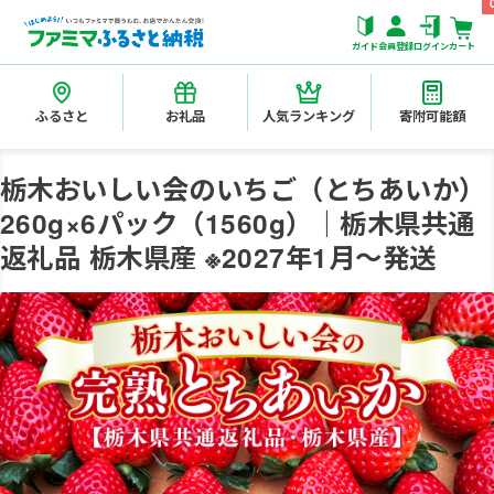
ガイド
会員登録
ログイン
カート
ふるさと
お礼品
人気ランキング
寄附可能額
栃木おいしい会のいちご（とちあいか）
260g×6パック（1560g）｜栃木県共通
返礼品 栃木県産 ※2027年1月～発送