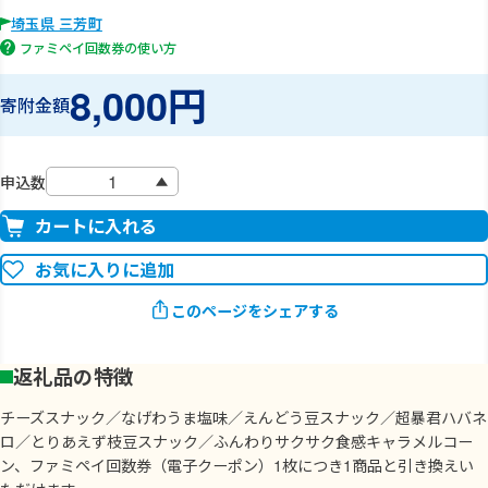
埼玉県 三芳町
ファミペイ回数券の使い方
8,000円
寄附金額
申込数
カートに入れる
お気に入りに追加
このページをシェアする
返礼品の特徴
チーズスナック／なげわうま塩味／えんどう豆スナック／超暴君ハバネ
ロ／とりあえず枝豆スナック／ふんわりサクサク食感キャラメルコー
ン、ファミペイ回数券（電子クーポン）1枚につき1商品と引き換えい