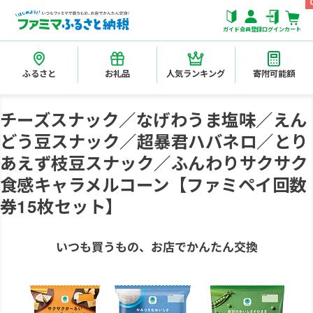
ガイド
会員登録
ログイン
カート
ふるさと
お礼品
人気ランキング
寄附可能額
チーズスナック／なげわうま塩味／えん
どう豆スナック／超暴君ハバネロ／とり
あえず枝豆スナック／ふんわりサクサク
食感キャラメルコーン【ファミペイ回数
券15枚セット】