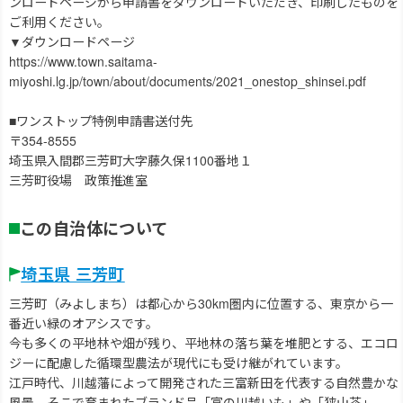
ンロードページから申請書をダウンロードいただき、印刷したものを
ご利用ください。
▼ダウンロードページ
https://www.town.saitama-
miyoshi.lg.jp/town/about/documents/2021_onestop_shinsei.pdf
■ワンストップ特例申請書送付先
〒354-8555
埼玉県入間郡三芳町大字藤久保1100番地１
三芳町役場 政策推進室
この自治体について
埼玉県 三芳町
三芳町（みよしまち）は都心から30km圏内に位置する、東京から一
番近い緑のオアシスです。
今も多くの平地林や畑が残り、平地林の落ち葉を堆肥とする、エコロ
ジーに配慮した循環型農法が現代にも受け継がれています。
江戸時代、川越藩によって開発された三富新田を代表する自然豊かな
風景、そこで育まれたブランド品「富の川越いも」や「狭山茶」、