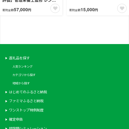
ン鮮やか 色合い 旨み 渋み 茶匠
で4分 冷凍 具だくさん食べる
57,000
15,000
円
円
寄附金額
寄附金額
の技 国産 FAA-106
スープ Bセット（7食）クラム
チャウダー 豆乳担々 和風 サム
ゲタン風 ユッケジャン カチャ
トーラ風 ポタージュ 子供 時短
ストック ※離島への配送不可
FAA-070
返礼品を探す
人気ランキング
カテゴリから探す
地域から探す
はじめてのふるさと納税
ファミマふるさと納税
ワンストップ特例制度
確定申告
控除額シミュレーション