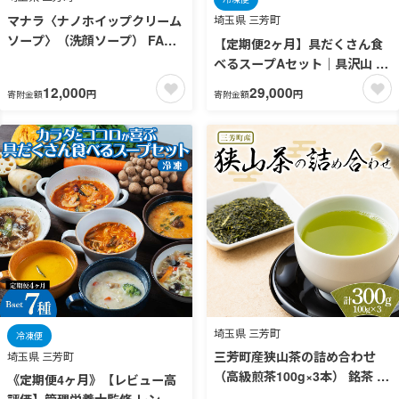
マナラ〈ナノホイップクリーム
埼玉県 三芳町
ソープ〉（洗顔ソープ） FAA-
【定期便2ヶ月】具だくさん食
228
べるスープAセット｜具沢山 ス
ープ セット 汁物 ミネストロー
12,000
29,000
円
円
寄附金額
寄附金額
ネ 酒粕 生姜 豚汁 黒酢 サンラ
ータン きのこ キノコ 肉団子 和
風 カレー 豆乳 ボルシチ 栄養士
ヘルシー 冷凍 レンジ ※離島へ
の配送不可 ※着日指定不可
FAA-066
埼玉県 三芳町
冷凍便
三芳町産狭山茶の詰め合わせ
埼玉県 三芳町
（高級煎茶100g×3本） 銘茶 煎
《定期便4ヶ月》【レビュー高
茶 緑茶 お茶 抗酸化作用 カテキ
評価】管理栄養士監修 レンジ