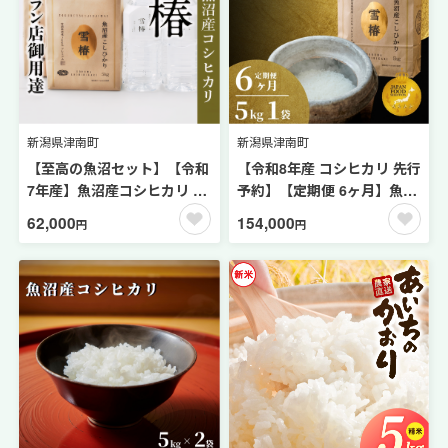
新潟県津南町
新潟県津南町
【至高の魚沼セット】【令和
【令和8年産 コシヒカリ 先行
7年産】魚沼産コシヒカリ 雪
予約】【定期便 6ヶ月】魚沼
椿 10kg (5kg × 2袋) ＋ 魚沼
産コシヒカリ 雪椿
62,000
154,000
円
円
の天然水 雪椿 8L (2L× 4本) |
5kg(5kg×1袋) × 6回 特別栽
米 お米 新潟 魚沼 魚沼産こし
培米 | 米 お米 新潟 魚沼 魚沼
ひかり コメ おこめ 白米 精米
産こしひかり コメ おこめ 白
最高級 セット 新潟県 津南町
米 精米 最高級 定期 新潟県
越後雪椿産業株式会社
津南町 越後雪椿産業株式会
社