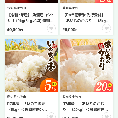
新潟県津南町
愛知県小牧市
【令和7年産】 魚沼産コシヒ
【R8年産新米 先行受付】
カリ 10kg(5kg×2袋) 特別栽
「あいちのかおり」（5kg）
培米 | 新潟産コシヒカリ 新潟
＜農家直送＞［208K05］
40,000
26,000
円
円
県産コシヒカリ 魚沼産こし
ひかり 米 お米 こしひかり 白
米 精米 新潟県 津南町 越後雪
椿産業株式会社
愛知県小牧市
愛知県小牧市
R7年産 「いのちの壱」
R7年産 「あいちのかお
（5kg）＜農家直送＞
り」（20kg）＜農家直送＞
［208K09］
［208K16］
26,000
86,000