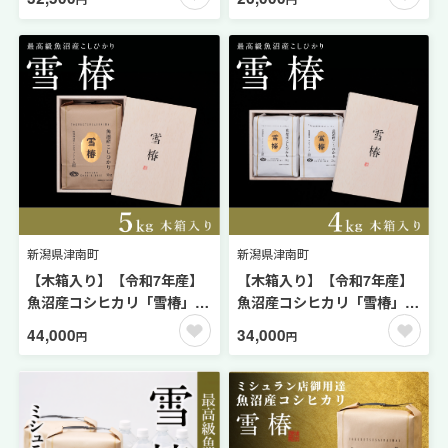
リ・ヒカリ新世紀・ミルキー
米 | 米 お米 新潟 魚沼 魚沼産
クイーン）の食べくらべ3種
こしひかり コメ おこめ 白米
セット。
精米 最高級 ギフト 新潟県 津
南町 越後雪椿産業株式会社
新潟県津南町
新潟県津南町
【木箱入り】【令和7年産】
【木箱入り】【令和7年産】
魚沼産コシヒカリ「雪椿」
魚沼産コシヒカリ「雪椿」
5kg (5kg×1袋) 特別栽培米 |
4kg (2kg×2袋) 特別栽培米 |
44,000
34,000
円
円
米 お米 新潟 魚沼 魚沼産こし
米 お米 新潟 魚沼 魚沼産こし
ひかり コメ おこめ 白米 精米
ひかり コメ おこめ 白米 精米
最高級 ギフト 新潟県 津南町
最高級 ギフト 新潟県 津南町
越後雪椿産業株式会社
越後雪椿産業株式会社