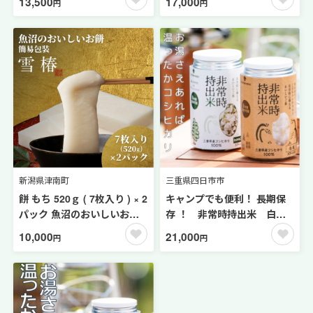
13,500
17,000
円
円
小鉢・納豆棒のセット） 詰
め合わせ 食べくらべ 食べ比
べ お米 コシヒカリ こしひか
り 特別栽培米 ごはん 森のた
まご 卵 納豆 小鉢 棒 おかめ
納豆 大粒 小粒 バラエティセ
ット 納豆菌 茨城県産 国産 朝
食 朝ご飯 タンパク質 たんぱ
く質 限定品 0-Y
新潟県津南町
三重県四日市市
餅 もち 520ｇ ( 7枚入り ) × 2
キャンプでも便利！ 長期保
パック 魚沼のおいしいお餅
存 ！ 非常時持出米 白
雪椿 | お餅 おもち モチ 最高
米・わかめごはん（各5缶・
10,000
21,000
円
円
級もち米 魚沼産こがねもち
計10缶）（製造日から８
使用 国産もち米 お取り寄せ
年） ［ 災害 災害時米 防災
新潟県 津南町 越後雪椿産業
備蓄 備蓄米 非常 非常時 非常
株式会社
米 非常食 米 ごはん ご飯 わ
かめ 一人暮らし お湯 お湯だ