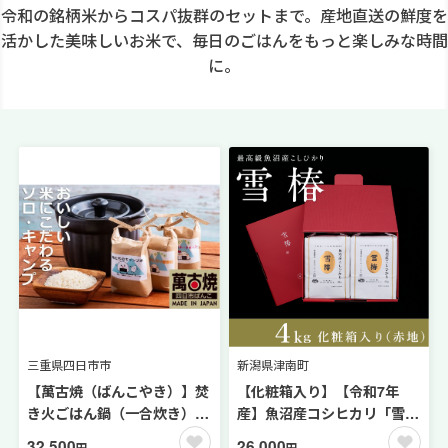
令和の銘柄米からコスパ抜群のセットまで。産地直送の鮮度を
活かした美味しいお米で、毎日のごはんをもっと楽しみな時間
に。
三重県四日市市
新潟県津南町
【萬古焼（ばんこやき）】焚
【化粧箱入り】【令和7年
き火ごはん鍋（一合炊き）と
産】魚沼産コシヒカリ「雪
減農薬栽培のお米（コシヒカ
椿」4kg (2kg×2袋) 特別栽培
32,500
26,000
円
円