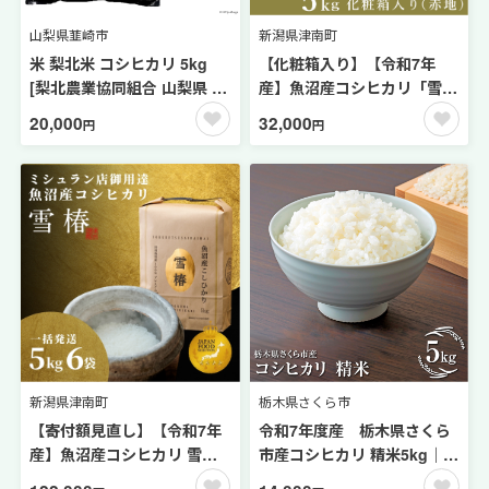
山梨県韮崎市
新潟県津南町
米 梨北米 コシヒカリ 5kg
【化粧箱入り】【令和7年
[梨北農業協同組合 山梨県 韮
産】魚沼産コシヒカリ「雪
崎市 20743511] こしひかり
椿」5kg (5kg×1袋) 特別栽培
20,000
32,000
円
円
お米 おこめ こめ コメ 精米 5
米 | 米 お米 新潟 魚沼 魚沼産
キロ ご飯 ごはん 白米 国産
こしひかり コメ おこめ 白米
JA梨北
精米 最高級 ギフト 新潟県 津
南町 越後雪椿産業株式会社
新潟県津南町
栃木県さくら市
【寄付額見直し】【令和7年
令和7年度産 栃木県さくら
産】魚沼産コシヒカリ 雪椿
市産コシヒカリ 精米5kg｜
30kg(5kg×6袋) 特別栽培米
米 白米 コメ こめ こし