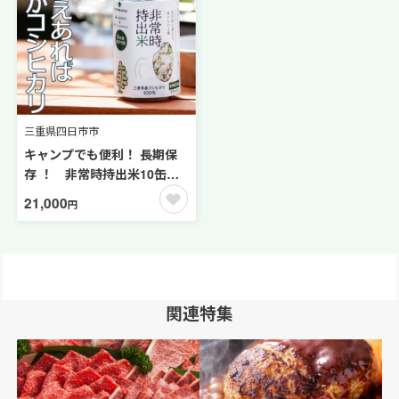
け 水 水だけ 賞味期限 保存米
保存食 ］
三重県四日市市
キャンプでも便利！ 長期保
存 ！ 非常時持出米10缶
わかめごはん（製造日から８
21,000
円
年） ［ 災害 災害時米 防災
備蓄 備蓄米 非常 非常時 非常
米 非常食 米 ごはん ご飯 わ
かめ 一人暮らし お湯 お湯だ
け 水 水だけ 賞味期限 保存米
関連特集
保存食 ］