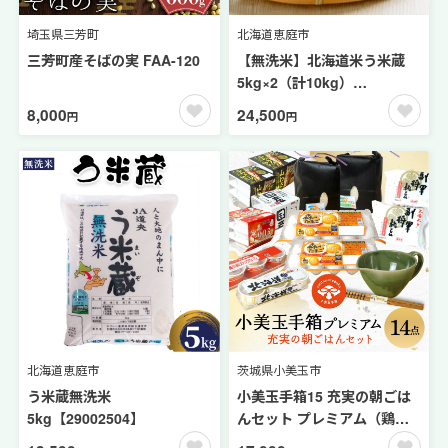
埼玉県三芳町
北海道恵庭市
三芳町産そばの実 FAA-120
【無洗米】北海道米う米蔵
5kg×2（計10kg）
【29002304】
8,000
24,500
円
円
北海道恵庭市
茨城県小美玉市
う米蔵無洗米
小美玉手箱15 充実の朝ごは
5kg【29002504】
んセット プレミアム（鶏
卵・コシヒカリ・納豆・納豆