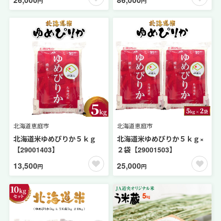
円
円
北海道恵庭市
北海道恵庭市
北海道米ゆめぴりか５ｋｇ
北海道米ゆめぴりか５ｋｇ×
【29001403】
２袋【29001503】
13,500
25,000
円
円