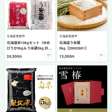
北海道恵庭市
北海道恵庭市
北海道米10kgセット（ゆめ
北海道う米蔵
ぴりか5kg＆う米蔵5kg 計
5kg【29002601】
10kg）【29001603】
24,500
13,000
円
円