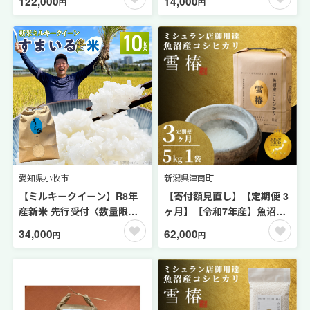
122,000
14,000
円
円
一括発送 | 米 お米 新潟 魚沼
ひかり 菜っ葉館※2025年10
魚沼産こしひかり コメ おこ
月中旬頃から順次発送予定
め 白米 精米 最高級 新潟県
津南町 越後雪椿産業株式会
社
愛知県小牧市
新潟県津南町
【ミルキークイーン】R8年
【寄付額見直し】【定期便 3
産新米 先行受付〈数量限
ヶ月】【令和7年産】魚沼産
定〉『スマイルファーム桃花
コシヒカリ 雪椿 5kg(5kg×1
34,000
62,000
円
円
台』のすまいる米（10kg）
袋) × 3回 特別栽培米 | 米 お
［154T03］
米 新潟 魚沼 魚沼産こしひか
り コメ おこめ 白米 精米 最
高級 定期 新潟県 津南町 越後
雪椿産業株式会社