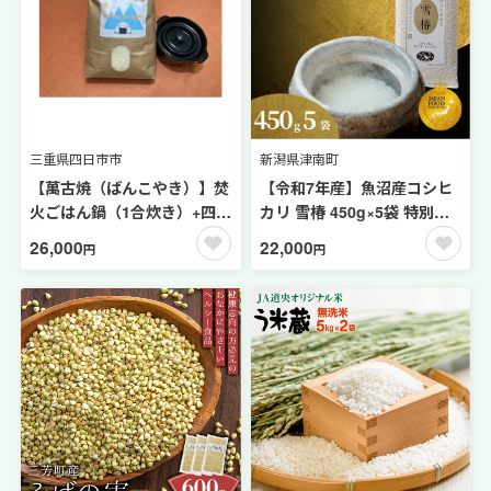
三重県四日市市
新潟県津南町
【萬古焼（ばんこやき）】焚
【令和7年産】魚沼産コシヒ
火ごはん鍋（1合炊き）+四日
カリ 雪椿 450g×5袋 特別栽
市米（ヒカリ新世紀5ｋｇ）
培米 | 小分け 米 お米 新潟 魚
26,000
22,000
円
円
沼 魚沼産こしひかり コメ お
こめ 白米 精米 最高級 新潟県
津南町 越後雪椿産業株式会
社