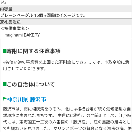
い。
内容量
プレーンベーグル 15個 ※画像はイメージです。
返礼品注記
＜提供事業者＞
muginami BAKERY
寄附に関する注意事項
※各使い道の事業費を上回った寄附金につきましては、市政全般に活
用させていただきます。
この自治体について
神奈川県 藤沢市
藤沢市は、南に相模湾をのぞみ、北には相模台地が続く気候温暖な自
然環境に恵まれたまちです。 中世には遊行寺の門前町として、江戸時
代には、東海道五十三次の六番目の「藤沢宿」、江の島詣の足場とし
ても賑わいを見せました。 マリンスポーツの舞台となる湘南の海、賑