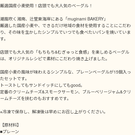
厳選国産小麦使用！店頭でも大人気のベーグル！
潮風吹く湘南、辻堂東海岸にある「muginami BAKERY」
厳選した国産小麦や、できるだけ地域の食材を使用することにこだわ
り、その味を生かしたシンプルでいつでも食べたいパンを焼いていま
す。
店頭でも大人気の「もちもち&むぎゅっと食感」を楽しめるベーグル
は、オリジナルレシピで素材にこだわり焼き上げました。
国産小麦の風味が味わえるシンプルな、プレーンベーグルが15個入っ
たセットです。
トーストしてもサンドイッチにしてもgood。
定番のクリームチーズ&スモークサーモン、ブルーベリージャム&クリ
ームチーズを挟むのもおすすめです。
※冷凍で保存し、解凍後は早めにお召し上がりください。
【原材料】
■プレーン