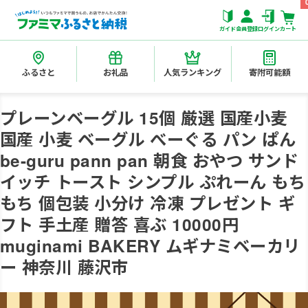
ガイド
会員登録
ログイン
カート
ふるさと
お礼品
人気ランキング
寄附可能額
プレーンベーグル 15個 厳選 国産小麦
国産 小麦 ベーグル べーぐる パン ぱん
be-guru pann pan 朝食 おやつ サンド
イッチ トースト シンプル ぷれーん もち
もち 個包装 小分け 冷凍 プレゼント ギ
フト 手土産 贈答 喜ぶ 10000円
muginami BAKERY ムギナミベーカリ
ー 神奈川 藤沢市