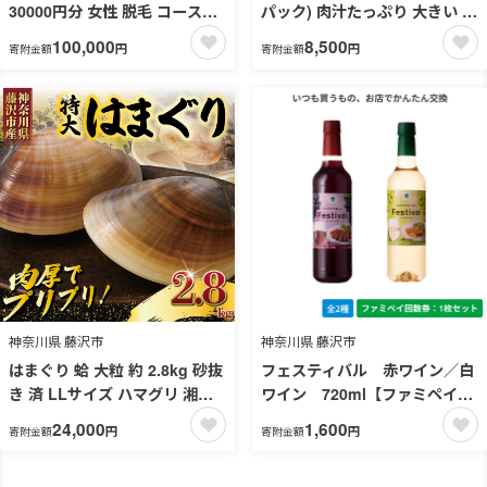
30000円分 女性 脱毛 コース
パック) 肉汁たっぷり 大きい 国
VIO SBC 藤沢院 美容クリニッ
産 ブランド豚 ルイビ豚 小分け
100,000
8,500
円
円
寄附金額
寄附金額
ク 医療 レーザー 美容 びよう
豚肉 野菜 肉 湘南餃子 湘南ぎょ
ビヨウ 美 美白 美肌 ケア エス
うざ 焼き餃子 gyouza ギョー
テ サロン 施術 レーザー ボディ
ザ 冷凍餃子 生餃子 冷凍 ご飯
ケア フェシャルケア 食べ物以
おかず 冷凍食品 中華 おつまみ
外 ムダ毛処理 ご利用券 利用券
簡単調理 時短 簡易包装 手作り
チケット 券 体験チケット 体験
餃子 サノフーズ 神奈川 湘南 藤
医療法人社団孝和会 神奈川 湘
沢
南 藤沢
神奈川県 藤沢市
神奈川県 藤沢市
はまぐり 蛤 大粒 約 2.8kg 砂抜
フェスティバル 赤ワイン／白
き 済 LLサイズ ハマグリ 湘南
ワイン 720ml【ファミペイ回
はまぐり 冷凍 魚介 魚貝 冷凍
数券1枚セット】
24,000
1,600
円
円
寄附金額
寄附金額
海鮮 水産加工品 水産品 海産物
魚 貝 だし ダシ 出汁 酒蒸し 味