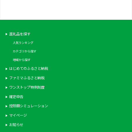
噌汁 酒蒸し グラタン お吸い物
網焼き バーベキュー BBQ 貝
kai hamaguri 江の島 江ノ島 3
月～12月中旬発送 神奈川 湘南
藤沢
返礼品を探す
人気ランキング
カテゴリから探す
地域から探す
はじめてのふるさと納税
ファミマふるさと納税
ワンストップ特例制度
確定申告
控除額シミュレーション
マイページ
お知らせ