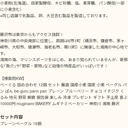
小麦粉(北海道)、自家製酵母、キビ砂糖、塩、麦芽糖、パン酵母(一部
に小麦含む）
※同じ店舗で乳製品、卵、大豆含む製品を製造しております。
藤沢市は東京からもアクセス抜群！
神奈川県の中央南部に位置し、周囲は6市1町（横浜市、鎌倉市、茅ヶ
崎市、大和市、綾瀬市、海老名市、寒川町）に隣接した湘南の中心地で
す。
湘南の海、マリンスポーツをはじめ、あまり知られていませんが、新鮮
な｢魚介｣や｢野菜・果物｣など自慢の特産品がいっぱいです！
【検索用KW】
べーぐる 詰め合わせ 12個 セット 厳選 国産小麦 国産 小麦 ベーグル パ
ン ぱん be-guru pann pan プレーン ブルーベリー チョコ イチジク く
るみ 地元 野菜 朝食 個包装 楽しみ 冷凍 プレゼント ギフト 手土産 喜ぶ
10000円 muginami BAKERY ムギナミベーカリー 神奈川 湘南 藤沢
セット内容
プレーンベーグル 15個