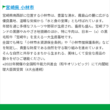
宮崎県 小林市
宮崎県南西部に位置する小林市は、豊富な湧水、霧島山の麓に広がる
優良農地、温暖な気候から「水と食の宝庫」とも呼ばれています。
年間を通じ多様なフルーツや野菜が生産され、畜産も盛ん。宮崎ブラ
ンドの黒豚やみやざき地頭鶏のほか、特に牛肉は、日本一（※）の黒
毛和牛「宮崎牛」を支える一大生産基地です。
全国でも稀な「小林市水資源保全条例」や「小林市蛍保護条例」など
を制定し、貴重な財産である自然を守る取り組みを進めています。
そんな自然と共存するまちから生まれる、美味しくて安全な産品の
数々をぜひご堪能ください。
※2022年開催の全国和牛能力共進会（和牛オリンピック）にて内閣総
理大臣賞受賞（4大会連続）