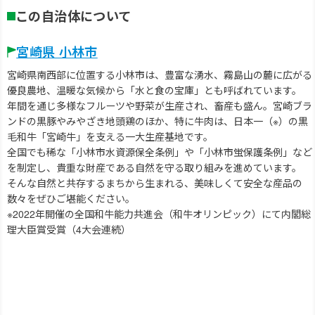
この自治体について
宮崎県 小林市
宮崎県南西部に位置する小林市は、豊富な湧水、霧島山の麓に広がる
優良農地、温暖な気候から「水と食の宝庫」とも呼ばれています。
年間を通じ多様なフルーツや野菜が生産され、畜産も盛ん。宮崎ブラ
ンドの黒豚やみやざき地頭鶏のほか、特に牛肉は、日本一（※）の黒
毛和牛「宮崎牛」を支える一大生産基地です。
全国でも稀な「小林市水資源保全条例」や「小林市蛍保護条例」など
を制定し、貴重な財産である自然を守る取り組みを進めています。
そんな自然と共存するまちから生まれる、美味しくて安全な産品の
数々をぜひご堪能ください。
※2022年開催の全国和牛能力共進会（和牛オリンピック）にて内閣総
理大臣賞受賞（4大会連続）